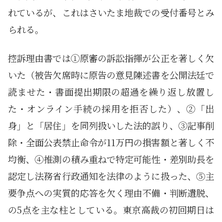
れているが、これはさいたま地裁での受付番号とみ
られる。
控訴理由書では①原審の訴訟指揮が公正を著しく欠
いた（被告欠席時に原告の意見陳述書を公開法廷で
読ませた・書面提出期限の超過を繰り返し放置し
た・オンライン手続の採用を拒否した）、②「出
身」と「居住」を同列扱いした法的誤り、③記事削
除・全面公表禁止命令が11万円の損害額と著しく不
均衡、④推測の積み重ねで特定可能性・差別助長を
認定し法務省行政通知を法律のように扱った、⑤主
要争点への実質的応答を欠く理由不備・判断遺脱、
の5点を主な柱としている。東京高裁の初回期日は