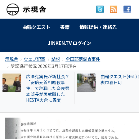
曲輪クエスト
書籍
情報提供・連絡先
JINKEN.TV ログイン
示現舎
ウェブ記事
論説
全国部落調査事件
訴訟進行状況 2026年3月17日現在
広澤克実氏が新社長？
曲輪クエスト(461) 高
「安倍元首相暗殺事
槻市春日町
件」で辞職した奈良県
本部長が再就職した
HESTA大倉に異変