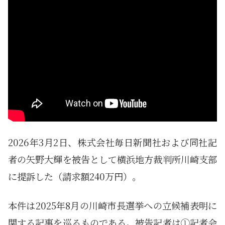
2026年3月2日、株式会社毎日新聞社および同社記
者の矢野大輝を被告として横浜地方裁判所川崎支部
に提訴した（請求額240万円）。
本件は2025年8月の川崎市長選挙への立候補表明に
関する記事を巡るものである。被告記者は①記者会