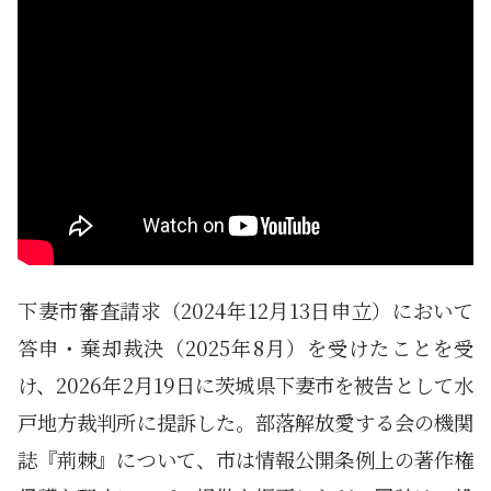
下妻市審査請求（2024年12月13日申立）において
答申・棄却裁決（2025年8月）を受けたことを受
け、2026年2月19日に茨城県下妻市を被告として水
戸地方裁判所に提訴した。部落解放愛する会の機関
誌『荊棘』について、市は情報公開条例上の著作権