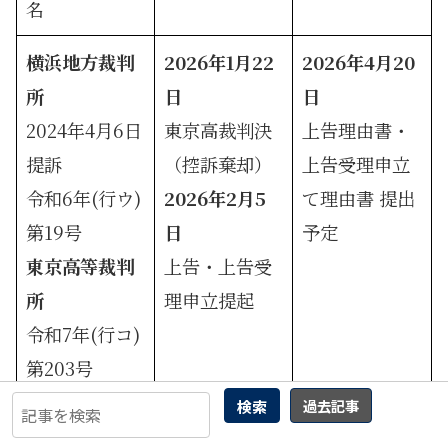
名
横浜地方裁判
2026年1月22
2026年4月20
所
日
日
2024年4月6日
東京高裁判決
上告理由書・
提訴
（控訴棄却）
上告受理申立
令和6年(行ウ)
2026年2月5
て理由書 提出
第19号
日
予定
東京高等裁判
上告・上告受
所
理申立提起
令和7年(行コ)
第203号
最高裁判所
検索
過去記事
令和8年(行サ)