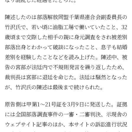
陳述したのは部落解放同盟千葉県連合会副委員長の
竹沢氏で、若い頃に油脂工場で働いていたこと、32
歳頃まで交際した相手の親に身元調査をされ被差別
部落出身とわかって破談になったこと、息子も結婚
差別を経験したことなどを読み上げた。陳述中、被
告の宮部が法廷内で不規則発言を繰り返したため、
裁判長は宮部に退廷を命じた。法廷は騒然となった
が、竹沢氏の陳述は最後まで続けられた。
原告側は甲第1〜21号証を3月9日に発送した。証拠
には全国部落調査事件の一審・二審判決、示現舎の
ウェブサイト記事のほか、本サイトの訴訟進行状況