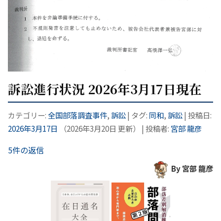
訴訟進行状況 2026年3月17日現在
カテゴリー:
全国部落調査事件
,
訴訟
| タグ:
同和
,
訴訟
| 投稿日:
2026年3月17日
（
2026年3月20日
更新）
|
投稿者:
宮部 龍彦
5件の返信
By 宮部 龍彦