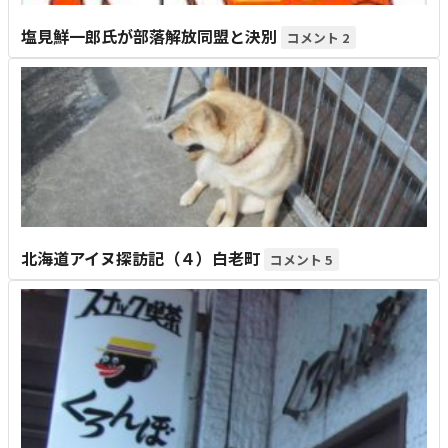
塩見鮮一郎氏が部落解放同盟と決別
2
北海道アイヌ探訪記（４）白老町
5