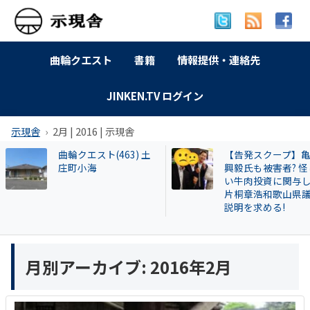
曲輪クエスト
書籍
情報提供・連絡先
JINKEN.TV ログイン
示現舎
2月 | 2016 | 示現舎
曲輪クエスト(463) 土
【告発スクープ】
庄町小海
興毅氏も被害者? 怪
い牛肉投資に関与
片桐章浩和歌山県
説明を求める!
月別アーカイブ:
2016年2月