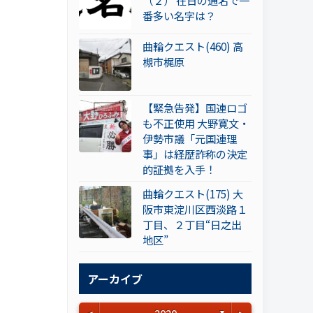
（２） 在日の通名で一
番多い名字は？
曲輪クエスト(460) 高
槻市梶原
【緊急告発】国連ロゴ
も不正使用 大野寛文・
伊勢市議「元国連理
事」は経歴詐称の決定
的証拠を入手！
曲輪クエスト(175) 大
阪市東淀川区西淡路１
丁目、２丁目“日之出
地区”
アーカイブ
▼