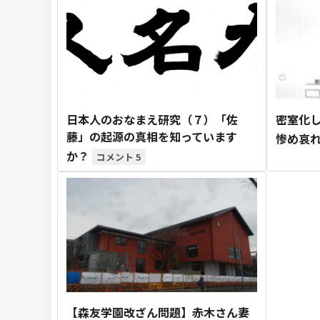
日本人のおなまえ研究（７）「佐
密室化
藤」の起源の真相を知っています
惨め哀
か？
5
【森友学園改ざん問題】赤木さん妻