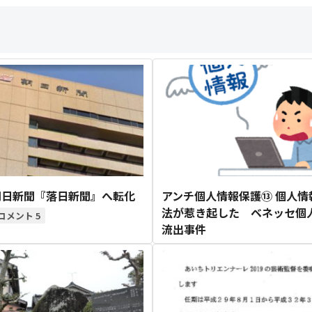
朝日新聞『落日新聞』へ転化
アンチ個人情報保護⑬ 個人情
法が惹き起した ベネッセ個
5
流出事件