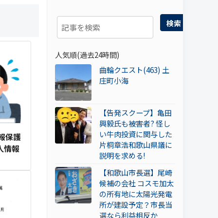
検索
人気順(過去24時間)
曲輪クエスト(463) 土
庄町小海
【告発スクープ】亀田
興毅氏も被害者? 怪し
い牛肉投資に関与した
報保護
片桐章浩和歌山県議に
人情報
説明を求める!
【和歌山市長選】尾崎
候補の会社 コスモ加太
の所有地に太陽光発電
所が建設予定？市長当
選なら利益相反か