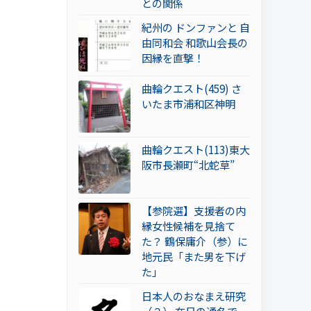
との関係
紀州の ドンファンと 自
由同和会 和歌山会長の
因縁を直撃！
曲輪クエスト(459) さ
いたま市浦和区神明
曲輪クエスト(113)東大
阪市長瀬町“北蛇草”
【参院選】支援者の内
縁女性候補を見捨て
た？ 鶴保庸介（参）に
地元民「また男を下げ
た」
日本人のおなまえ研究