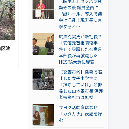
【岐南町】セクハラ騒
動その後 議員全員に
〝謎ルール〟導入で議
会は混乱！現町長に直
撃すると…
広澤克実氏が新社長？
「安倍元首相暗殺事
筑区池
件」で辞職した奈良県
本部長が再就職した
HESTA大倉に異変
【交野市⑮】猛暑で嘔
吐した女子中学生に
「掃除していけ」と揶
揄した山本景市長 保護
者抗議も市は無視
サヨク活動家はなぜ
「カタカナ」表記を好
む？