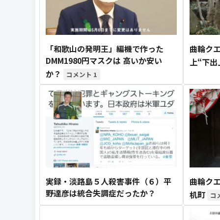
「和歌山の発明王」編機で作った
曲輪クエ
DMM1980円マスクは 高いか安い
上“下出
か？
1
実録・淡路島５人殺害事件（６）平
曲輪クエ
野達彦は統合失調症だったか？
机町