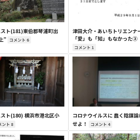
スト(181)東伯郡琴浦町出
津田大介・あいちトリエンナ
「愛」も「知」もなかった③
上”
6
1
スト(180) 横浜市港北区小
コロナウイルスに 蠢く陰謀論
せよ！
8
4