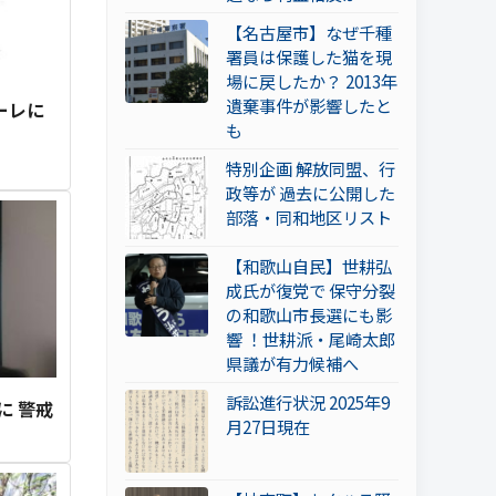
【名古屋市】なぜ千種
署員は保護した猫を現
場に戻したか？ 2013年
遺棄事件が影響したと
ーレに
も
特別企画 解放同盟、行
政等が 過去に公開した
部落・同和地区リスト
【和歌山自民】世耕弘
成氏が復党で 保守分裂
の和歌山市長選にも影
響 ！世耕派・尾崎太郎
県議が有力候補へ
訴訟進行状況 2025年9
に 警戒
月27日現在