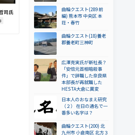
曲輪クエスト(289 前
哲司氏
編) 熊本市 中央区 本
8
荘・春竹
曲輪クエスト(18)養老
郡養老町三神町
広澤克実氏が新社長？
「安倍元首相暗殺事
件」で辞職した奈良県
本部長が再就職した
HESTA大倉に異変
日本人のおなまえ研究
（２） 在日の通名で一
番多い名字は？
曲輪クエスト(200) 北
九州市 小倉南区 北方３