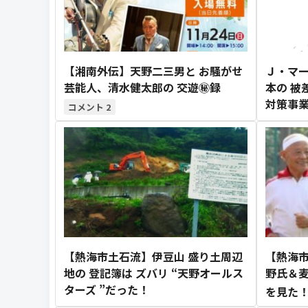
【湘南外伝】天野二三男と お騒がせ
Ｊ・マー
芸能人、清水健太郎の 交遊㊙録
本の 被
対策事業
2
【熱海市土石流】伊豆山 盛り土周辺
【熱海市
地の 登記簿は ズバリ “天野オールス
野氏＆麦
ターズ ”だった！
を見た