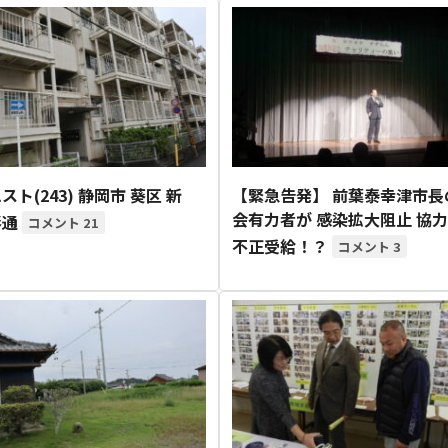
ト(243) 静岡市 葵区 新
【緊急告発】 前葉泰幸津市長
会有力者が 感染拡大阻止 協
形通
21
不正受給！？
3