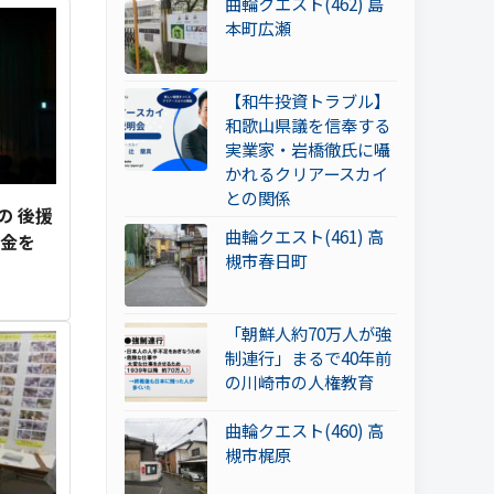
曲輪クエスト(462) 島
本町広瀬
【和牛投資トラブル】
和歌山県議を信奉する
実業家・岩橋徹氏に囁
かれるクリアースカイ
との関係
の 後援
曲輪クエスト(461) 高
力金を
槻市春日町
「朝鮮人約70万人が強
制連行」まるで40年前
の川崎市の人権教育
曲輪クエスト(460) 高
槻市梶原