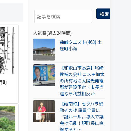
検索
人気順(過去24時間)
曲輪クエスト(463) 土
庄町小海
【和歌山市長選】尾崎
候補の会社 コスモ加太
の所有地に太陽光発電
浜町
所が建設予定？市長当
選なら利益相反か
【岐南町】セクハラ騒
動その後 議員全員に
〝謎ルール〟導入で議
会は混乱！現町長に直
撃すると…