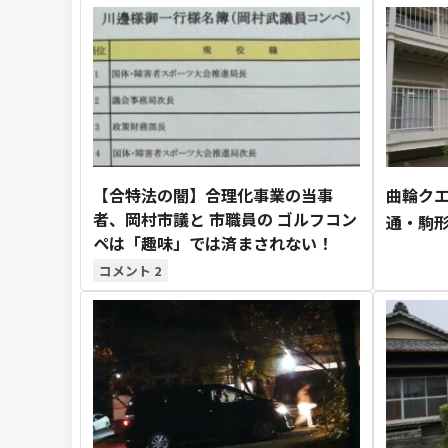
【合特法の闇】合理化事業の当事
曲輪クエス
者、岡村市議と 市職員の ゴルフコン
通・駒
ペは「趣味」では済まされない！
2