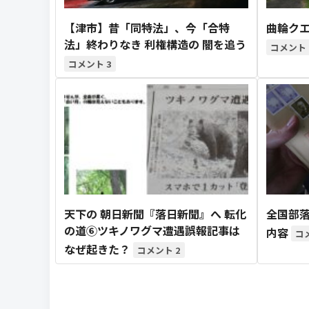
【津市】昔「同特法」、今「合特
曲輪クエ
法」終わりなき 利権構造の 闇を追う
3
天下の 朝日新聞『落日新聞』へ 転化
全国部落
の道⑥ツキノワグマ遭遇誤報記事は
内容
なぜ起きた？
2