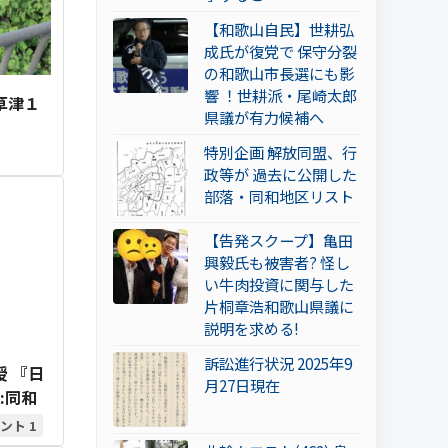
【和歌山自民】世耕弘
成氏が復党で 保守分裂
の和歌山市長選にも影
響 ！世耕派・尾崎太郎
西草津１
県議が有力候補へ
特別企画 解放同盟、行
政等が 過去に公開した
部落・同和地区リスト
【告発スクープ】亀田
興毅氏も被害者? 怪し
い牛肉投資に関与した
片桐章浩和歌山県議に
説明を求める!
訴訟進行状況 2025年9
 『日
月27日現在
:同和
1