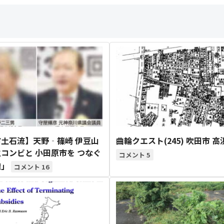
土石流】天野‐篠崎 伊豆山
曲輪クエスト(245) 吹田市 高
コンビと 小田原市を つなぐ
5
線」
16