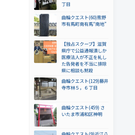
丁目
曲輪クエスト(60)熊野
市有馬町南有馬“南地”
【独占スクープ】滋賀
県庁で公益通報潰しか
医療法人が不正を糺し
た告発者を不当に排除
県に相談も黙殺
曲輪クエスト(129)藤井
寺市林５，６丁目
曲輪クエスト(459) さ
いたま市浦和区神明
曲輪クエスト(9)近江八