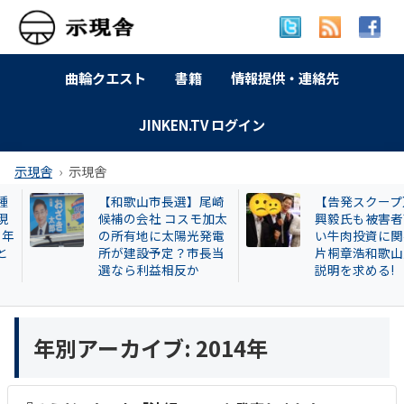
曲輪クエスト
書籍
情報提供・連絡先
JINKEN.TV ログイン
示現舎
示現舎
【和歌山市長選】尾崎
【告発スクープ】
候補の会社 コスモ加太
興毅氏も被害者? 怪
の所有地に太陽光発電
い牛肉投資に関与
所が建設予定？市長当
片桐章浩和歌山県
選なら利益相反か
説明を求める!
年別アーカイブ:
2014年