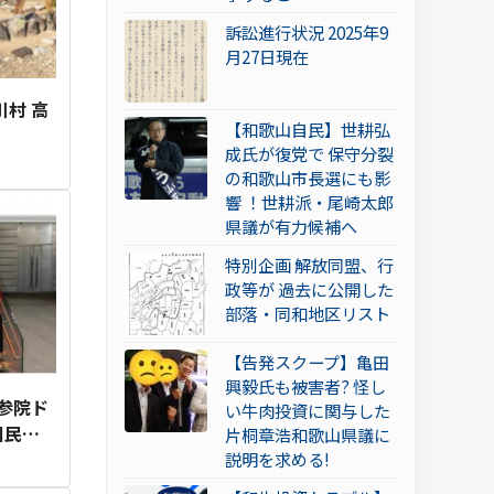
訴訟進行状況 2025年9
月27日現在
川村 高
【和歌山自民】世耕弘
成氏が復党で 保守分裂
の和歌山市長選にも影
響 ！世耕派・尾崎太郎
県議が有力候補へ
特別企画 解放同盟、行
政等が 過去に公開した
部落・同和地区リスト
【告発スクープ】亀田
興毅氏も被害者? 怪し
参院ド
い牛肉投資に関与した
国民…
片桐章浩和歌山県議に
説明を求める!