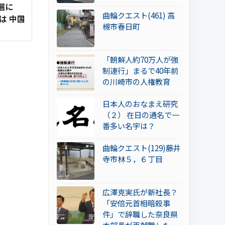
選に
曲輪クエスト(461) 高
は 中国
槻市春日町
「朝鮮人約70万人が強
制連行」まるで40年前
の川崎市の人権教育
日本人のおなまえ研究
（２） 在日の通名で一
番多い名字は？
曲輪クエスト(129)藤井
寺市林５，６丁目
広澤克実氏が新社長？
「安倍元首相暗殺事
件」で辞職した奈良県