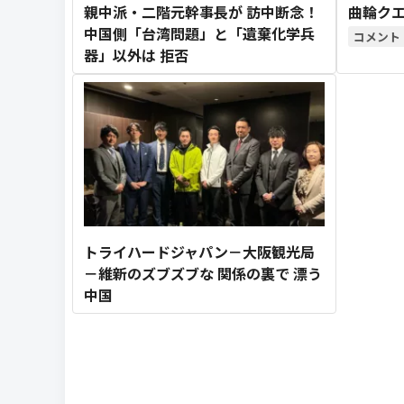
親中派・二階元幹事長が 訪中断念！
曲輪クエ
中国側「台湾問題」と「遺棄化学兵
器」以外は 拒否
トライハードジャパン－大阪観光局
－維新のズブズブな 関係の裏で 漂う
中国