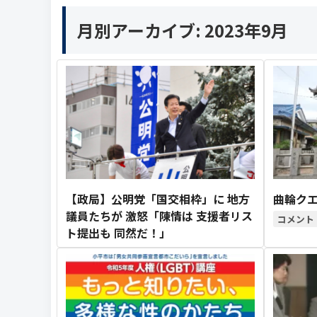
月別アーカイブ:
2023年9月
【政局】公明党「国交相枠」に 地方
曲輪クエ
議員たちが 激怒「陳情は 支援者リス
ト提出も 同然だ！」