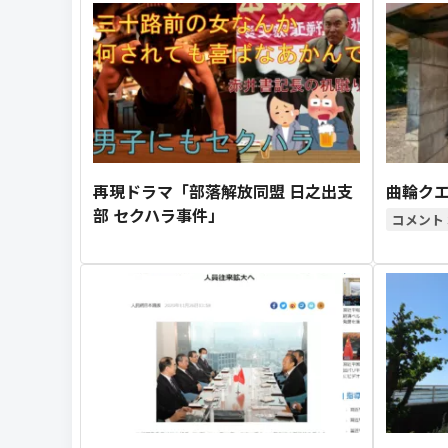
再現ドラマ「部落解放同盟 日之出支
曲輪クエ
部 セクハラ事件」