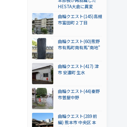
本部長が再就職した
HESTA大倉に異変
曲輪クエスト(145)高槻
市富田町２丁目
曲輪クエスト(60)熊野
市有馬町南有馬“南地”
曲輪クエスト(417) 津
市 安濃町 生水
曲輪クエスト(44)秦野
市曽屋中野
曲輪クエスト(289 前
編) 熊本市 中央区 本