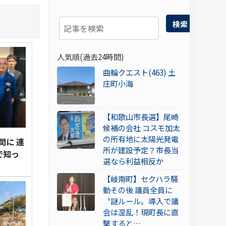
検索
人気順(過去24時間)
曲輪クエスト(463) 土
庄町小海
【和歌山市長選】尾崎
候補の会社 コスモ加太
の所有地に太陽光発電
問に 連
所が建設予定？市長当
で知っ
選なら利益相反か
【岐南町】セクハラ騒
動その後 議員全員に
〝謎ルール〟導入で議
会は混乱！現町長に直
撃すると…