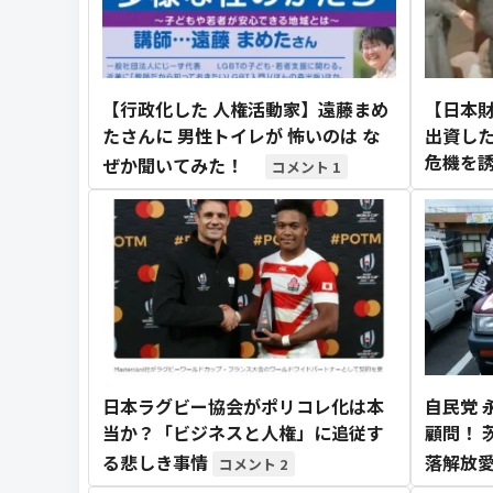
【行政化した 人権活動家】遠藤まめ
【日本財
たさんに 男性トイレが 怖いのは な
出資した
危機を
ぜか聞いてみた！
1
日本ラグビー協会がポリコレ化は本
自民党 
当か？「ビジネスと人権」に追従す
顧問！ 
る悲しき事情
落解放
2