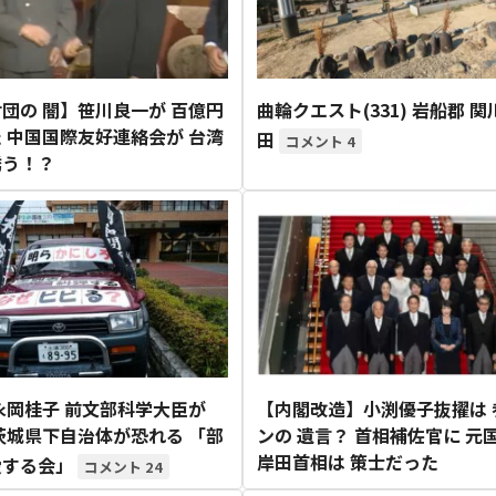
団の 闇】笹川良一が 百億円
曲輪クエスト(331) 岩船郡 関
 中国国際友好連絡会が 台湾
田
4
誘う！？
永岡桂子 前文部科学大臣が
【内閣改造】小渕優子抜擢は 
茨城県下自治体が恐れる 「部
ンの 遺言？ 首相補佐官に 元
岸田首相は 策士だった
愛する会」
24