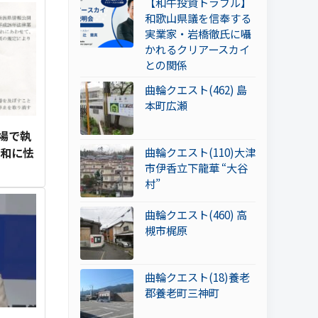
【和牛投資トラブル】
和歌山県議を信奉する
実業家・岩橋徹氏に囁
かれるクリアースカイ
との関係
曲輪クエスト(462) 島
本町広瀬
場で執
同和に怯
曲輪クエスト(110)大津
市伊香立下龍華 “大谷
村”
曲輪クエスト(460) 高
槻市梶原
曲輪クエスト(18)養老
郡養老町三神町