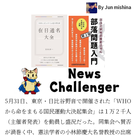
By Jun mishina
5月31日、東京・日比谷野音で開催された「WHO
から命をまもる国民運動大決起集会」は１万２千人
（主催者発表）を動員し盛況だった。同集会へ賛否
が渦巻く中、憲法学者の小林節慶大名誉教授の出席