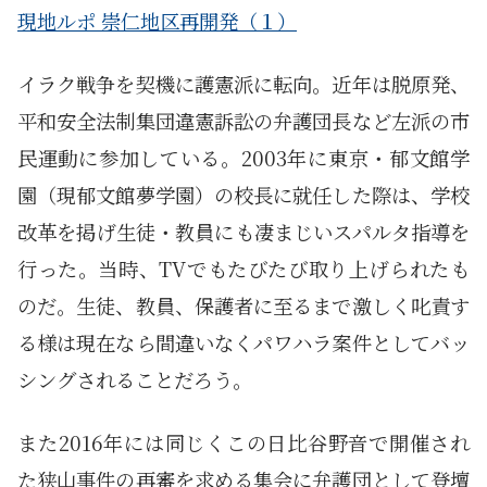
現地ルポ 崇仁地区再開発（１）
イラク戦争を契機に護憲派に転向。近年は脱原発、
平和安全法制集団違憲訴訟の弁護団長など左派の市
民運動に参加している。2003年に東京・郁文館学
園（現郁文館夢学園）の校長に就任した際は、学校
改革を掲げ生徒・教員にも凄まじいスパルタ指導を
行った。当時、TVでもたびたび取り上げられたも
のだ。生徒、教員、保護者に至るまで激しく叱責す
る様は現在なら間違いなくパワハラ案件としてバッ
シングされることだろう。
また2016年には同じくこの日比谷野音で開催され
た狭山事件の再審を求める集会に弁護団として登壇