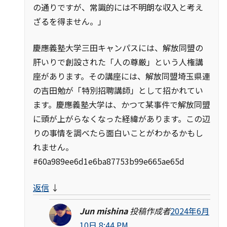
の通りですが、常識的には不明朗な収入と考え
ざるを得ません。」
慶應義塾大学三田キャンパスには、解放同盟の
肝いりで創設された「人の尊厳」という人権講
座があります。その講座には、解放同盟埼玉県連
の吉田勉が「特別招聘講師」として招かれてい
ます。慶應義塾大学は、かつて某事件で解放同盟
に頭が上がらなくなった経緯があります。この辺
りの事情を調べたら面白いことがわかるかもし
れません。
#60a989ee6d1e6ba87753b99e665ae65d
返信
↓
Jun mishina
投稿作成者
2024年6月
10日 8:44 PM