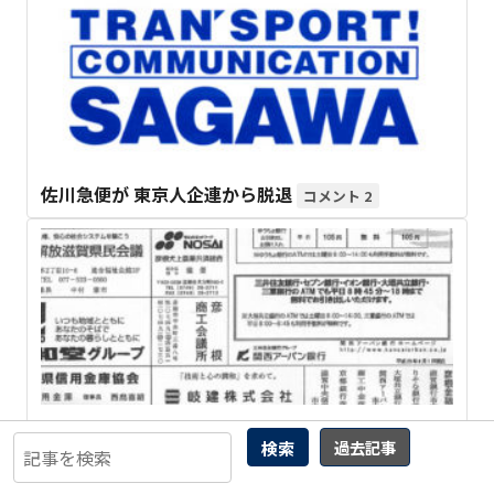
佐川急便が 東京人企連から脱退
2
「同和と企業」第３回 NTTと同和
21
検索
過去記事