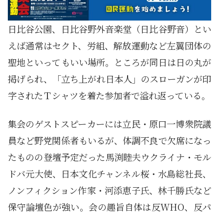
日比谷公園、日比谷野外音楽堂（日比谷野音）とい
えば通常はセクト、労組、解放運動など左翼団体の
聖地といってもいい場所。ところが同日は日の丸が
掲げられ、「立ち上がれ日本人」のスローガンが印
字されたＴシャツを着た参加者で溢れ返っている。
集会のゲストスピーカーには立民・原口一博衆院議
員など野党関係者もいるが、体調不良で欠席になっ
たものの登壇予定だった馬渕睦夫ウクライナ・モル
ドバ元大使、日本文化チャンネル桜・水島総社長、
ノンフィクション作家・河添恵子氏、林千勝氏など
保守論壇色が強い。会の趣旨自体は反WHO、反パ