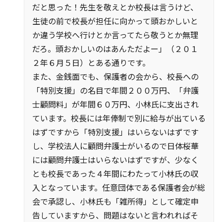
だと思った！先生を敬えとか校長は言うけど、
生徒の前で校長が担任に向かって頭おかしいと
か違う学校へ行けとか言ってたら敬うとか無理
だろ。頭おかしいのはあんただよー」（２０１
２年６月５日）とある通りです。
また、金銭面でも、保護者の会から、校長への
「特別支援」の名目で年間２００万円、「弁護
士顧問料」が年間６０万円、小林氏に支出され
ています。校長には年俸制で別に給与が出ている
はずですから「特別支援」はいらないはずです
し、学校法人に顧問弁護士がいるので日体桜華
には顧問弁護士はいらないはずですが、少なく
とも校長であった４年間にわたって小林氏の収
入となっています。任意団体である保護者会が総
会で承認し、小林氏も「雑所得」として確定申
告していますから、問題はないと言われればそ