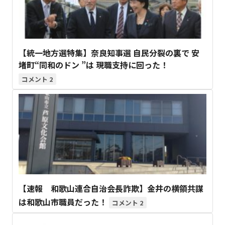
【統一地方選特集】奈良知事選 自民分裂の裏で 安
堵町“同和のドン ”は 現職支持に回った！
2
【速報 和歌山連合自治会長詐欺】金井の横領共謀
は和歌山市職員だった！
2