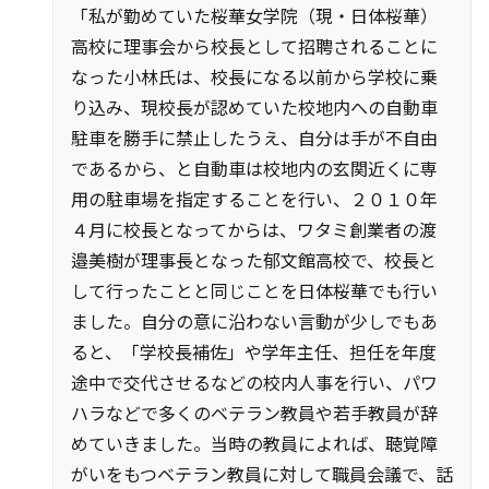
「私が勤めていた桜華女学院（現・日体桜華）
高校に理事会から校長として招聘されることに
なった小林氏は、校長になる以前から学校に乗
り込み、現校長が認めていた校地内への自動車
駐車を勝手に禁止したうえ、自分は手が不自由
であるから、と自動車は校地内の玄関近くに専
用の駐車場を指定することを行い、２０１０年
４月に校長となってからは、ワタミ創業者の渡
邉美樹が理事長となった郁文館高校で、校長と
して行ったことと同じことを日体桜華でも行い
ました。自分の意に沿わない言動が少しでもあ
ると、「学校長補佐」や学年主任、担任を年度
途中で交代させるなどの校内人事を行い、パワ
ハラなどで多くのベテラン教員や若手教員が辞
めていきました。当時の教員によれば、聴覚障
がいをもつベテラン教員に対して職員会議で、話