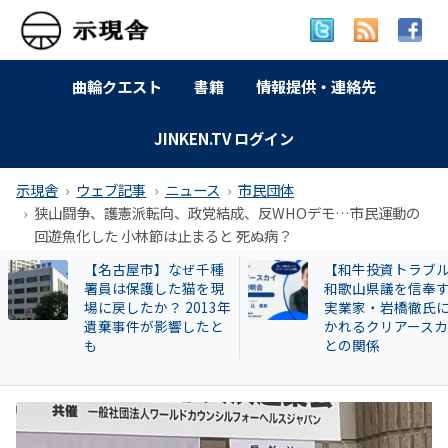
曲輪クエスト
書籍
情報提供・連絡先
JINKEN.TV ログイン
示現舎
ウェブ記事
ニュース
市民団体
狭山闘争、護憲派転向、政党結成、反WHOデモ…市民運動の
回遊魚化した 小林節は止まると 死ぬ病？
【和牛投資トラブル】
曲輪クエスト(462) 
和歌山県議を信奉する
本町広瀬
実業家・岩橋徹氏に囁
かれるクリアースカイ
との関係