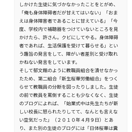
しかけた生徒に気づかなかったことをとがめ、
「俺も身体障碍者だが甘えてはいない」「おま
えは身体障害者であることに甘えている」「今
度、学校内で補聴器をつけていないところを見
かけたら、許さん。クビにしてやる。身体障碍
者であれば、生活保護を受けて暮らせる」とい
う趣旨の発言をして、障がい者差別と受け取れ
かねない発言をしています。
そして郁文館のように教職員組合を潰せなかっ
たため、第二組合「新生桜華労働組合」をつく
らせて教職員の分断を図ったりしました。生徒
の前で教員を罵倒することも少なくなく、生徒
のブログによれば、「始業式中は先生たちが新
しい校長に怒られたりしてて、なんとも言えな
い空気だった」（２０１０年４月９日）とあ
り、また別の生徒のブログには「日体桜華は糞