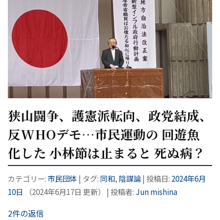
狭山闘争、護憲派転向、政党結成、
反WHOデモ…市民運動の 回遊魚
化した 小林節は止まると 死ぬ病？
カテゴリー:
市民団体
| タグ:
同和
,
陰謀論
| 投稿日:
2024年6月
10日
（
2024年6月17日
更新）
|
投稿者:
Jun mishina
2件の返信