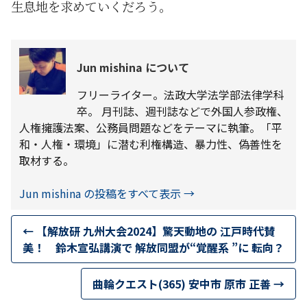
生息地を求めていくだろう。
Jun mishina について
フリーライター。法政大学法学部法律学科
卒。 月刊誌、週刊誌などで外国人参政権、
人権擁護法案、公務員問題などをテーマに執筆。「平
和・人権・環境」に潜む利権構造、暴力性、偽善性を
取材する。
Jun mishina の投稿をすべて表示
→
←
【解放研 九州大会2024】驚天動地の 江戸時代賛
美！ 鈴木宣弘講演で 解放同盟が“覚醒系 ”に 転向？
曲輪クエスト(365) 安中市 原市 正善
→