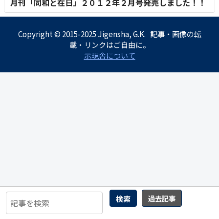
月刊「同和と在日」２０１２年２月号発売しました！！
Copyright © 2015-2025 Jigensha, G.K. 記事・画像の転
載・リンクはご自由に。
示現舎について
検索
過去記事