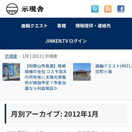
曲輪クエスト
書籍
情報提供・連絡先
JINKEN.TV ログイン
示現舎
1月 | 2012 | 示現舎
【和歌山市長選】尾崎
曲輪クエスト(463) 
候補の会社 コスモ加太
庄町小海
の所有地に太陽光発電
所が建設予定？市長当
選なら利益相反か
月別アーカイブ:
2012年1月