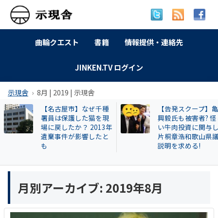
曲輪クエスト
書籍
情報提供・連絡先
JINKEN.TV ログイン
示現舎
8月 | 2019 | 示現舎
【名古屋市】なぜ千種
【告発スクープ】
署員は保護した猫を現
興毅氏も被害者? 怪
場に戻したか？ 2013年
い牛肉投資に関与
遺棄事件が影響したと
片桐章浩和歌山県
も
説明を求める!
月別アーカイブ:
2019年8月