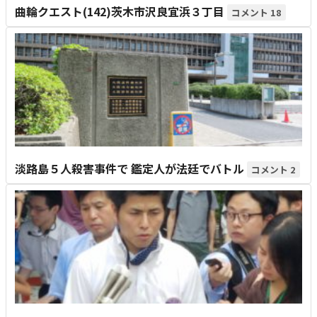
曲輪クエスト(142)茨木市沢良宜浜３丁目
18
淡路島５人殺害事件で 鑑定人が法廷でバトル
2