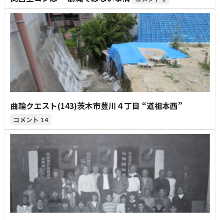
曲輪クエスト(143)茨木市豊川４丁目 “道祖本西”
14