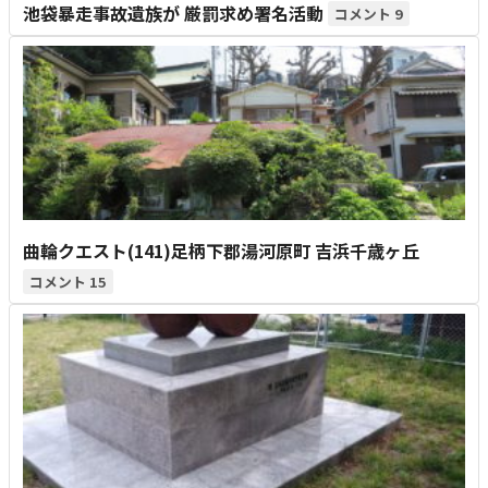
池袋暴走事故遺族が 厳罰求め署名活動
9
曲輪クエスト(141)足柄下郡湯河原町 吉浜千歳ヶ丘
15