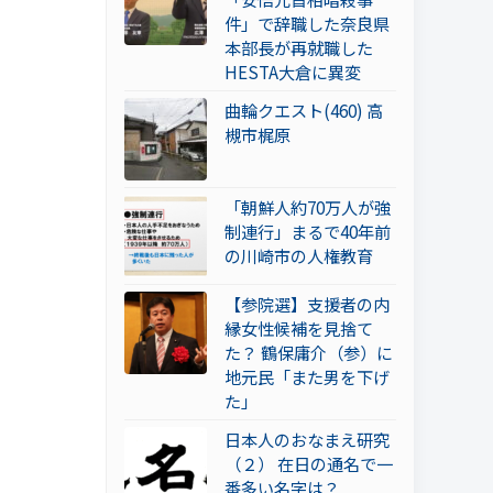
件」で辞職した奈良県
本部長が再就職した
HESTA大倉に異変
曲輪クエスト(460) 高
槻市梶原
「朝鮮人約70万人が強
制連行」まるで40年前
の川崎市の人権教育
【参院選】支援者の内
縁女性候補を見捨て
た？ 鶴保庸介（参）に
地元民「また男を下げ
た」
日本人のおなまえ研究
（２） 在日の通名で一
番多い名字は？