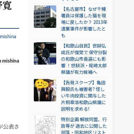
野寛
【名古屋市】なぜ千種
署員は保護した猫を現
場に戻したか？ 2013年
遺棄事件が影響したと
も
mishina
【和歌山自民】世耕弘
成氏が復党で 保守分裂
の和歌山市長選にも影
 mishina
響 ！世耕派・尾崎太郎
県議が有力候補へ
【告発スクープ】亀田
興毅氏も被害者? 怪し
い牛肉投資に関与した
片桐章浩和歌山県議に
説明を求める!
特別企画 解放同盟、行
が公表さ
政等が 過去に公開した
部落・同和地区リスト