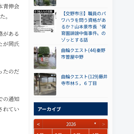
本青伸会
【交野市⑧】職員のパ
た。
ワハラを問う資格があ
るか？山本景市長〝保
格がある
育園誹謗中傷事件〟の
ゾッとする話
たが同氏
曲輪クエスト(44)秦野
市曽屋中野
ったのだ
曲輪クエスト(129)藤井
寺市林５，６丁目
での通知
されてい
アーカイブ
<
>
2026
▼