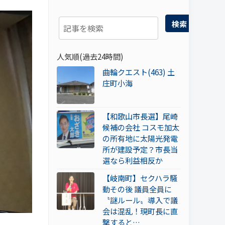
検索
人気順(過去24時間)
曲輪クエスト(463) 土
庄町小海
【和歌山市長選】尾崎
候補の会社 コスモ加太
の所有地に太陽光発電
所が建設予定？市長当
選なら利益相反か
【岐南町】セクハラ騒
動その後 議員全員に
〝謎ルール〟導入で議
会は混乱！現町長に直
撃すると…