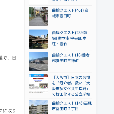
曲輪クエスト(461) 高
槻市春日町
曲輪クエスト(289 前
編) 熊本市 中央区 本
荘・春竹
曲輪クエスト(18)養老
議で、日
郡養老町三神町
【大阪市】日本の習慣
を〝厄介者〟扱い「大
阪市多文化共生指針」
で韓国化する公立学校
曲輪クエスト(145)高槻
市富田町２丁目
フに取り