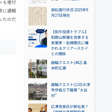
かも受付
訴訟進行状況 2025年9
察に通報
月27日現在
ったのだ
【和牛投資トラブル】
和歌山県議を信奉する
実業家・岩橋徹氏に囁
かれるクリアースカイ
との関係
曲輪クエスト(462) 島
本町広瀬
曲輪クエスト(110)大津
市伊香立下龍華 “大谷
村”
広澤克実氏が新社長？
「安倍元首相暗殺事