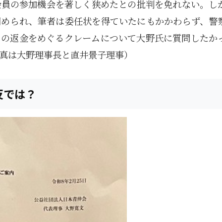
会員の参加機会を著しく狭めたとの批判を免れない。し
固められ、筆者は委任状を得ていたにもかかわらず、警
トの返金をめぐるクレームについて大野氏に質問したか
真は大野理事長と直井景子理事）
反では？