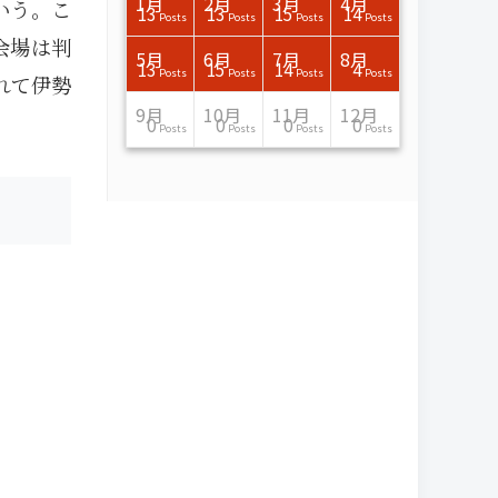
3月
3月
3月
3月
3月
3月
3月
3月
3月
3月
3月
3月
3月
3月
3月
3月
4月
4月
4月
4月
4月
4月
4月
4月
4月
4月
4月
4月
4月
4月
4月
4月
1月
2月
3月
4月
いう。こ
15
17
17
14
14
15
14
12
14
15
0
0
3
0
0
1
16
15
14
16
13
13
12
12
13
13
0
0
3
2
0
0
13
13
15
14
Posts
Posts
Posts
Posts
Posts
Posts
Posts
Posts
Posts
Posts
Posts
Posts
Posts
Posts
Posts
Post
Posts
Posts
Posts
Posts
Posts
Posts
Posts
Posts
Posts
Posts
Posts
Posts
Posts
Posts
Posts
Posts
Posts
Posts
Posts
Posts
会場は判
7月
7月
7月
7月
7月
7月
7月
7月
7月
7月
7月
7月
7月
7月
7月
7月
8月
8月
8月
8月
8月
8月
8月
8月
8月
8月
8月
8月
8月
8月
8月
8月
5月
6月
7月
8月
15
16
13
16
15
12
15
13
13
13
0
0
0
2
0
0
13
14
10
11
12
10
11
14
7
9
0
0
0
0
4
0
13
15
14
4
Posts
Posts
Posts
Posts
Posts
Posts
Posts
Posts
Posts
Posts
Posts
Posts
Posts
Posts
Posts
Posts
Posts
Posts
Posts
Posts
Posts
Posts
Posts
Posts
Posts
Posts
Posts
Posts
Posts
Posts
Posts
Posts
Posts
Posts
Posts
Posts
れて伊勢
11月
11月
11月
11月
11月
11月
11月
11月
11月
11月
11月
11月
11月
11月
11月
11月
12月
12月
12月
12月
12月
12月
12月
12月
12月
12月
12月
12月
12月
12月
12月
12月
9月
10月
11月
12月
13
16
13
13
13
13
14
13
13
13
4
0
2
6
0
1
12
17
14
11
12
12
13
12
10
9
9
0
0
0
1
1
0
0
0
0
Posts
Posts
Posts
Posts
Posts
Posts
Posts
Posts
Posts
Posts
Posts
Posts
Posts
Posts
Posts
Post
Posts
Posts
Posts
Posts
Posts
Posts
Posts
Posts
Posts
Posts
Posts
Posts
Posts
Posts
Post
Post
Posts
Posts
Posts
Posts