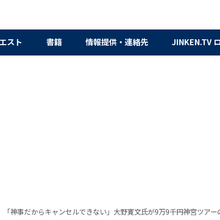
エスト
書籍
情報提供・連絡先
JINKEN.TV
】「神事だからキャンセルできない」大野寛文氏が9万9千円神宮ツアー