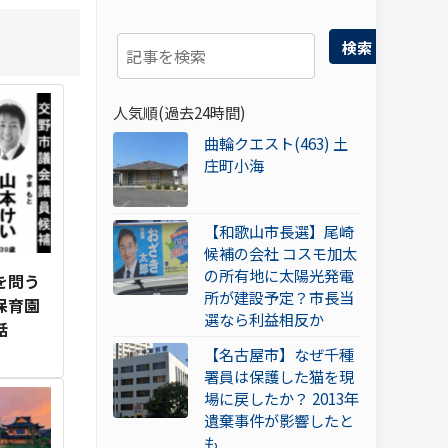
検索
人気順(過去24時間)
曲輪クエスト(463) 土
庄町小海
【和歌山市長選】尾崎
候補の会社 コスモ加太
の所有地に太陽光発電
を問う
所が建設予定？市長当
保育園
選なら利益相反か
話
【名古屋市】なぜ千種
署員は保護した猫を現
場に戻したか？ 2013年
遺棄事件が影響したと
も