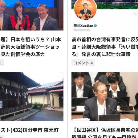
題】日本を狙いうち？ 山本
高市首相の台湾有事発言に反発
と薛剣大阪総領事ツーショッ
国・薛剣大阪総領事「汚い首
で見た創価学会の底力
る」発言の裏に悲壮な事情
1
4
スト(432)国分寺市 東元町
【世田谷区】保坂区長自宅の
築問題 公図を見ても一目瞭然