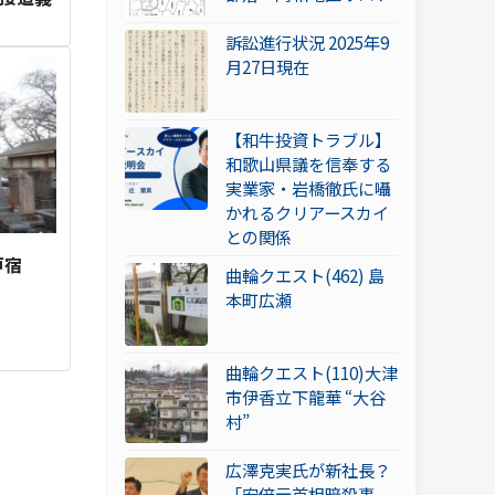
訴訟進行状況 2025年9
月27日現在
【和牛投資トラブル】
和歌山県議を信奉する
実業家・岩橋徹氏に囁
かれるクリアースカイ
との関係
戸宿
曲輪クエスト(462) 島
本町広瀬
曲輪クエスト(110)大津
市伊香立下龍華 “大谷
村”
広澤克実氏が新社長？
「安倍元首相暗殺事