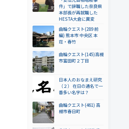
件」で辞職した奈良県
本部長が再就職した
HESTA大倉に異変
曲輪クエスト(289 前
編) 熊本市 中央区 本
荘・春竹
曲輪クエスト(145)高槻
市富田町２丁目
日本人のおなまえ研究
（２） 在日の通名で一
番多い名字は？
曲輪クエスト(461) 高
槻市春日町