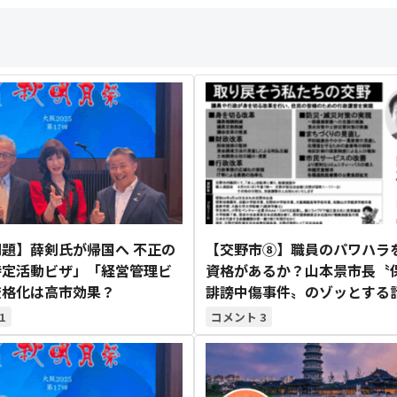
題】薛剣氏が帰国へ 不正の
【交野市⑧】職員のパワハラ
特定活動ビザ」「経営管理ビ
資格があるか？山本景市長〝
厳格化は高市効果？
誹謗中傷事件〟のゾッとする
1
3