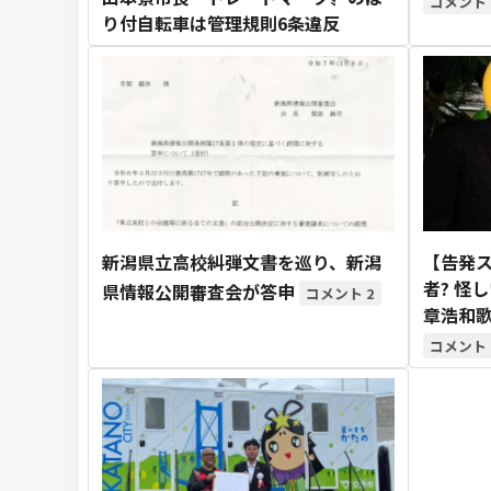
り付自転車は管理規則6条違反
新潟県立高校糾弾文書を巡り、新潟
【告発
者? 怪
県情報公開審査会が答申
2
章浩和歌