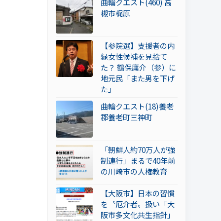
曲輪クエスト(460) 高
槻市梶原
【参院選】支援者の内
縁女性候補を見捨て
た？ 鶴保庸介（参）に
地元民「また男を下げ
た」
曲輪クエスト(18)養老
郡養老町三神町
「朝鮮人約70万人が強
制連行」まるで40年前
の川崎市の人権教育
【大阪市】日本の習慣
を〝厄介者〟扱い「大
阪市多文化共生指針」