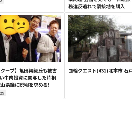
2
務違反逃れで隣接地を購入
スクープ】亀田興毅氏も被害
曲輪クエスト(431)北本市 石
しい牛肉投資に関与した片桐
山県議に説明を求める!
25