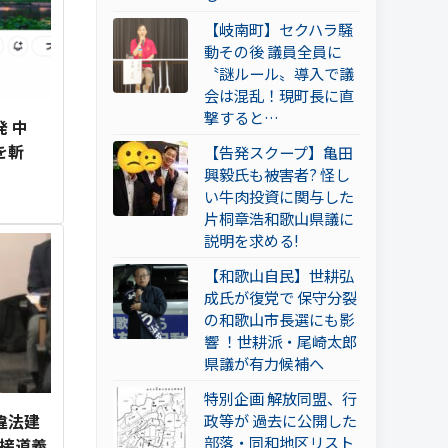
【岐南町】セクハラ騒
動その後 議員全員に
〝謎ルール〟導入で議
会は混乱！現町長に直
撃すると…
 中
を斬
【告発スクープ】亀田
興毅氏も被害者? 怪し
い牛肉投資に関与した
片桐章浩和歌山県議に
説明を求める!
【和歌山自民】世耕弘
成氏が復党で 保守分裂
の和歌山市長選にも影
響 ！世耕派・尾崎太郎
県議が有力候補へ
特別企画 解放同盟、行
違法建
政等が 過去に公開した
部落・同和地区リスト
 接道義