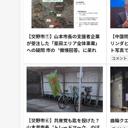
【交野市⑦】山本市長の支援者企業
【中国問
が受注した「星田エリア全体事業」
リンダ
への疑問 市の〝傲慢回答〟に呆れ
ト写真
【交野市⑥】共産党も匙を投げた？
曲輪クエ
山本景市長〝トレードマーク〟のぼ