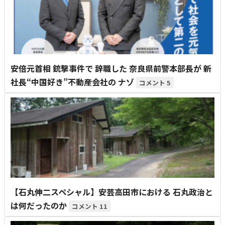
安倍元首相 銃撃事件で 辞職した 奈良県前警本部長が 新
社長“中国好き”不動産会社の ナゾ
5
【石丸伸二スペシャル】安芸高田市における 石丸政治と
は何だったのか
11