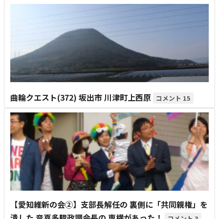
曲輪クエスト(372) 坂出市 川津町上西原
15
【愛知維新の会②】支部長解任の 裏側に「共同親権」を
潰した 音喜多駿政調会長の 専横があった！
3