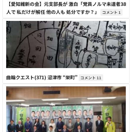
【愛知維新の会】元支部長が 激白「党員ノルマ未達者38
人で 私だけが解任 他の人も 処分ですか？」
1
曲輪クエスト(371) 沼津市 “栄町”
11