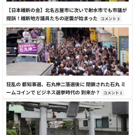
【日本維新の会】北名古屋市に次いで射水市でも市議が
提訴！維新地方議員たちの逆襲が始まった
3
狂乱の 都知事選、石丸伸二落選後に 閉鎖された石丸 ミ
ームコインで ビジネス選挙時代の 到来か？
1