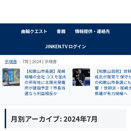
曲輪クエスト
書籍
情報提供・連絡先
JINKEN.TV ログイン
示現舎
7月 | 2024 | 示現舎
【和歌山市長選】尾崎
【和歌山自民】世
候補の会社 コスモ加太
成氏が復党で 保守
の所有地に太陽光発電
の和歌山市長選に
所が建設予定？市長当
響 ！世耕派・尾崎
選なら利益相反か
県議が有力候補へ
月別アーカイブ:
2024年7月