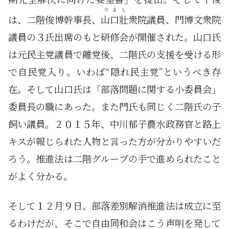
つよし
は、二階俊博幹事長、
山口壯
衆院議員、門博文衆院
議員の３氏出席のもと研修会が開催された。山口氏
は元民主党議員で離党後、二階氏の支援を受ける形
で自民党入り。いわば“隠れ民主党”というべき存
在。そして山口氏は「部落問題に関する小委員会」
委員長の職にあった。また門氏も同じく二階氏の子
飼い議員。２０１５年、中川郁子農水政務官と路上
キスが報じられた人物と言った方が分かりやすいだ
ろう。推進法は二階グループの手で進められたこと
がよく分かる。
そして１２月９日、部落差別解消推進法は成立に至
るわけだが、そこで自由同和会はこう声明を発して