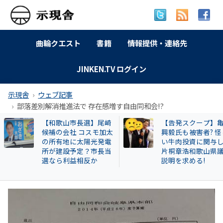
曲輪クエスト
書籍
情報提供・連絡先
JINKEN.TV ログイン
示現舎
ウェブ記事
部落差別解消推進法で 存在感増す自由同和会!?
【告発スクープ】亀田
【岐南町】セクハ
興毅氏も被害者? 怪し
動その後 議員全員
い牛肉投資に関与した
〝謎ルール〟導入
片桐章浩和歌山県議に
会は混乱！現町長
説明を求める!
撃すると…