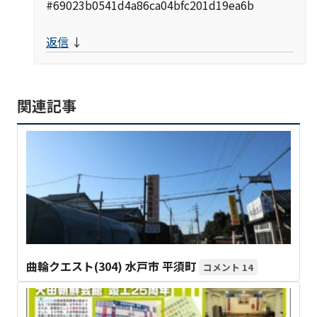
#69023b0541d4a86ca04bfc201d19ea6b
返信
↓
関連記事
曲輪クエスト(304) 水戸市 平須町
14