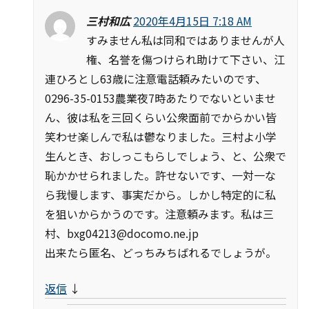
三村和広
2020年4月15日 7:18 AM
すみません私は同和ではありませんが人
権、名誉を傷つけられ助けて下さい、江
連ひろとし63歳に注意電話頼みたいのです、
0296-35-0153農業夜7時あたりでないといませ
ん、彼は私を三回くらい公衆面前でからかい皆
笑わせ楽しんで私は鬱なりました。三村よ小学
生んとき、おしっこもらしでしょう、と、公衆で
恥かかせられました。許せないです、一対一な
ら我慢します、事実だから。しかし特定的に私
を狙いからかうのです。注意頼みます。私は三
村、
bxg04213@docomo.ne.jp
出来たら匿名、どっちみちばれるでしょうが。
返信
↓