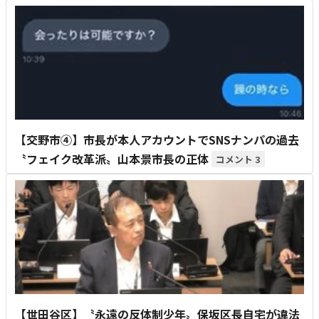
【交野市④】市長が本人アカウントでSNSナンパの過去
〝フェイク改革派〟山本景市長の正体
3
【世田谷区】〝永遠の反体制少年〟保坂区長自宅が違法