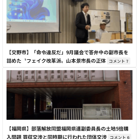
【交野市】「命令違反だ」9月議会で答弁中の副市長を
詰めた〝フェイク改革派〟山本景市長の正体
7
【福岡県】部落解放同盟福岡県連副委員長の土地5倍購
入問題 買収交渉と同時期に行われた団体交渉
6