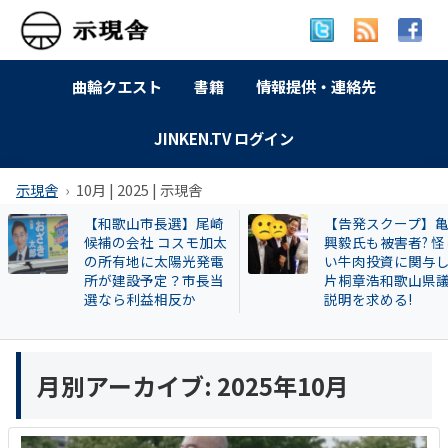
曲輪クエスト
書籍
情報提供・連絡先
JINKEN.TV ログイン
示現舎
10月 | 2025 | 示現舎
【和歌山市長選】尾崎
【告発スクープ】
候補の会社 コスモ加太
興毅氏も被害者? 怪
の所有地に太陽光発電
い牛肉投資に関与
所が建設予定？市長当
片桐章浩和歌山県
選なら利益相反か
説明を求める!
月別アーカイブ:
2025年10月