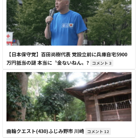
【日本保守党】百田尚樹代表 党設立前に兵庫自宅5900
万円抵当の謎 本当に〝金ないねん〟?
3
曲輪クエスト(430)ふじみ野市 川崎
12