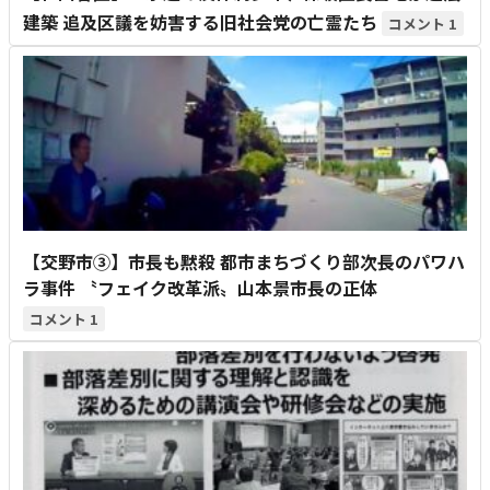
建築 追及区議を妨害する旧社会党の亡霊たち
1
【交野市③】市長も黙殺 都市まちづくり部次長のパワハ
ラ事件 〝フェイク改革派〟山本景市長の正体
1