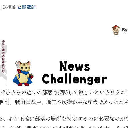
|
投稿者:
宮部 龍彦
By
。ぜひうちの近くの部落も探訪して欲しいというリクエ
柳町。戦前は22戸、職工や履物が主な産業であったと
だ。より正確に部落の場所を特定するのに必要なのが
なる。当然、関市についても調査を行ったのだが、その