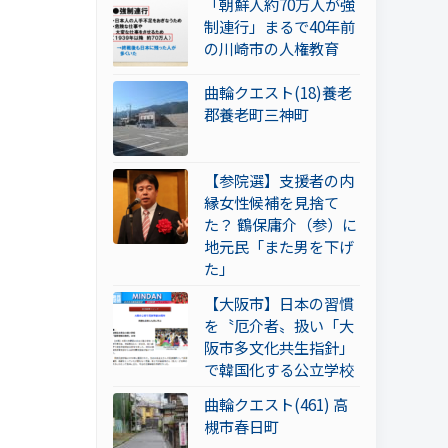
「朝鮮人約70万人が強
制連行」まるで40年前
の川崎市の人権教育
曲輪クエスト(18)養老
郡養老町三神町
【参院選】支援者の内
縁女性候補を見捨て
た？ 鶴保庸介（参）に
地元民「また男を下げ
た」
【大阪市】日本の習慣
を〝厄介者〟扱い「大
阪市多文化共生指針」
で韓国化する公立学校
曲輪クエスト(461) 高
槻市春日町