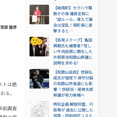
【岐南町】セクハラ騒
動その後 議員全員に
〝謎ルール〟導入で議
会は混乱！現町長に直
 宮部 龍彦
撃すると…
【告発スクープ】亀田
興毅氏も被害者? 怪し
い牛肉投資に関与した
片桐章浩和歌山県議に
説明を求める!
【和歌山自民】世耕弘
成氏が復党で 保守分裂
の和歌山市長選にも影
ストは絶
響 ！世耕派・尾崎太郎
される。
県議が有力候補へ
特別企画 解放同盟、行
事前調査
政等が 過去に公開した
部落・同和地区リスト
過程で突