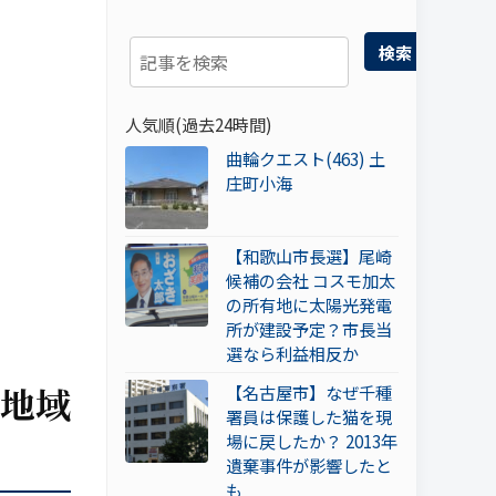
検索
人気順(過去24時間)
曲輪クエスト(463) 土
庄町小海
【和歌山市長選】尾崎
候補の会社 コスモ加太
の所有地に太陽光発電
所が建設予定？市長当
選なら利益相反か
象地域
【名古屋市】なぜ千種
署員は保護した猫を現
場に戻したか？ 2013年
遺棄事件が影響したと
も