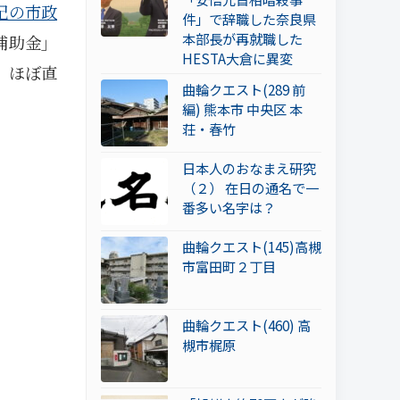
紀の市政
件」で辞職した奈良県
本部長が再就職した
補助金」
HESTA大倉に異変
、ほぼ直
曲輪クエスト(289 前
編) 熊本市 中央区 本
荘・春竹
日本人のおなまえ研究
（２） 在日の通名で一
番多い名字は？
曲輪クエスト(145)高槻
市富田町２丁目
曲輪クエスト(460) 高
槻市梶原