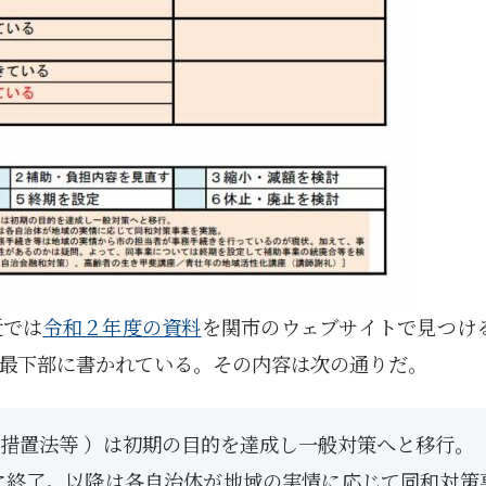
近では
令和２年度の資料
を関市のウェブサイトで見つけ
最下部に書かれている。その内容は次の通りだ。
措置法等 ）は初期の目的を達成し一般対策へと移行。
1月
1月
1月
1月
1月
1月
1月
1月
1月
1月
1月
1月
1月
1月
1月
1月
2月
2月
2月
2月
2月
2月
2月
2月
2月
2月
2月
2月
2月
2月
2月
2月
13
12
13
11
11
12
11
10
11
9
0
0
0
0
0
1
13
12
14
12
14
13
12
12
11
13
0
2
3
0
0
1
Posts
Posts
Posts
Posts
Posts
Posts
Posts
Posts
Posts
Posts
Posts
Posts
Posts
Posts
Posts
Post
Posts
Posts
Posts
Posts
Posts
Posts
Posts
Posts
Posts
Posts
Posts
Posts
Posts
Posts
Posts
Post
年に終了。以降は各自治体が地域の実情に応じて同和対策