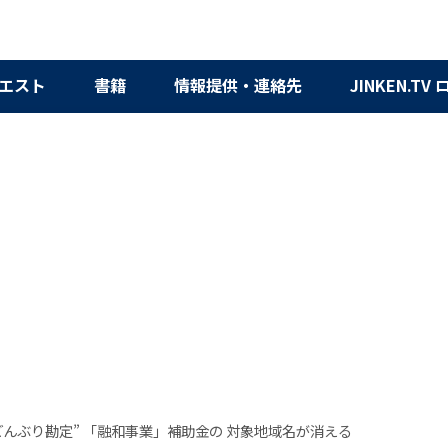
エスト
書籍
情報提供・連絡先
JINKEN.TV
どんぶり勘定” 「融和事業」補助金の 対象地域名が消える