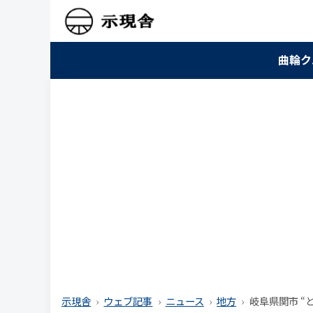
曲輪ク
示現舎
ウェブ記事
ニュース
地方
岐阜県関市 “