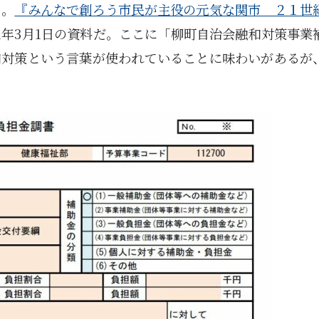
る。
『みんなで創ろう市民が主役の元気な関市 ２１世
1年3月1日の資料だ。ここに「柳町自治会融和対策事業
和対策という言葉が使われていることに味わいがあるが