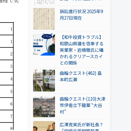
訴訟進行状況 2025年9
月27日現在
【和牛投資トラブル】
和歌山県議を信奉する
実業家・岩橋徹氏に囁
かれるクリアースカイ
との関係
曲輪クエスト(462) 島
本町広瀬
曲輪クエスト(110)大津
市伊香立下龍華 “大谷
村”
広澤克実氏が新社長？
「安倍元首相暗殺事