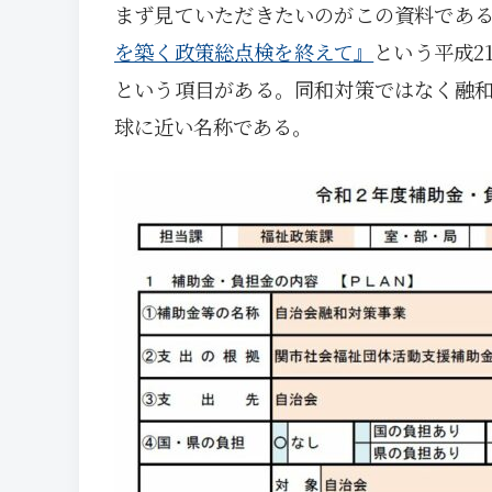
まず見ていただきたいのがこの資料であ
を築く政策総点検を終えて』
という平成2
という項目がある。同和対策ではなく融
球に近い名称である。