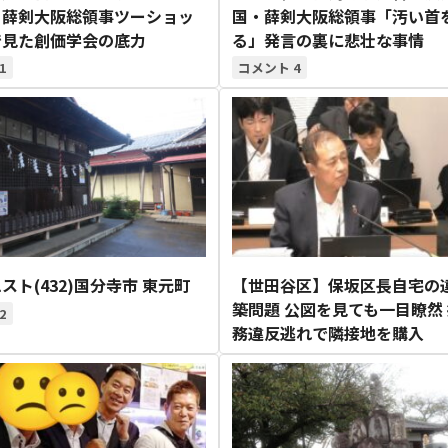
と薛剣大阪総領事ツーショッ
国・薛剣大阪総領事「汚い首
で見た創価学会の底力
る」発言の裏に悲壮な事情
1
4
スト(432)国分寺市 東元町
【世田谷区】保坂区長自宅の
築問題 公図を見ても一目瞭然
2
務違反逃れで隣接地を購入