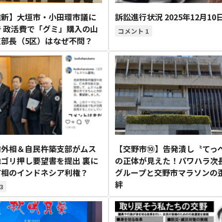
維新】大垣市・小田環市議に
訴訟進行状況 2025年12月10
 政活費で「グミ」購入の山
1
支部長（5区）はなぜ不問？
前外相＆自民杵築支部がムス
【交野市⑩】告発潰し〝てっ
ゴリ押し要望書を提出 裏に
の正体が見えた！パワハラ次
首相のインドネシア利権？
グループと交野市マラソンの
絆
3