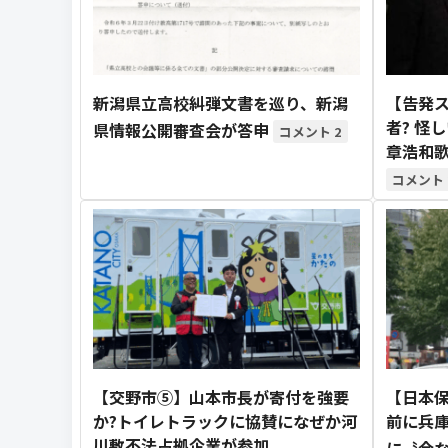
新潟県立高校糾弾文書を巡り、新潟
【告発
者? 怪
県情報公開審査会が答申
2
章浩和歌
【交野市⑤】山本市長が寄付を強要
【日本保
か?トイレトラックに協賛になぜか河
前に兵庫
川敷不法占拠企業が参加
に〝金