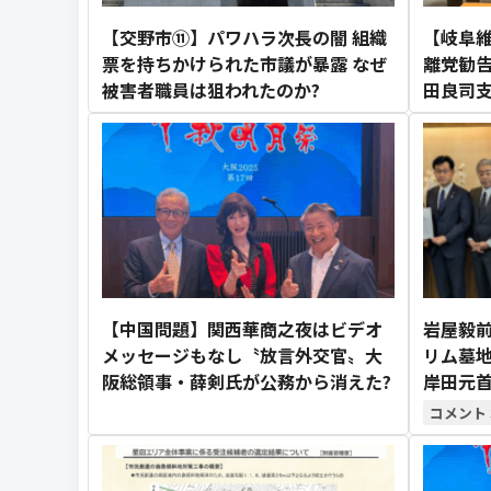
【交野市⑪】パワハラ次長の闇 組織
【岐阜
票を持ちかけられた市議が暴露 なぜ
離党勧告
被害者職員は狙われたのか?
田良司
【中国問題】関西華商之夜はビデオ
岩屋毅
メッセージもなし〝放言外交官〟大
リム墓地
阪総領事・薛剣氏が公務から消えた?
岸田元