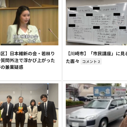
谷区】日本維新の会・若林り
【川崎市】「市民講座」に見
の質問外注で浮かび上がった
た面々
2
書の兼業疑惑