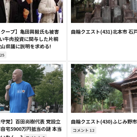
スクープ】亀田興毅氏も被害
曲輪クエスト(431)北本市 石
しい牛肉投資に関与した片桐
山県議に説明を求める!
25
守党】百田尚樹代表 党設立
曲輪クエスト(430)ふじみ野市
自宅5900万円抵当の謎 本当
12
ないねん〟?