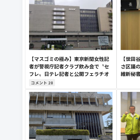
【マスゴミの極み】東京新聞女性記
【世田
者が警視庁記者クラブ飲み会で〝セ
さ区議
フレ〟日テレ記者と公開フェラチオ
維新秘
28