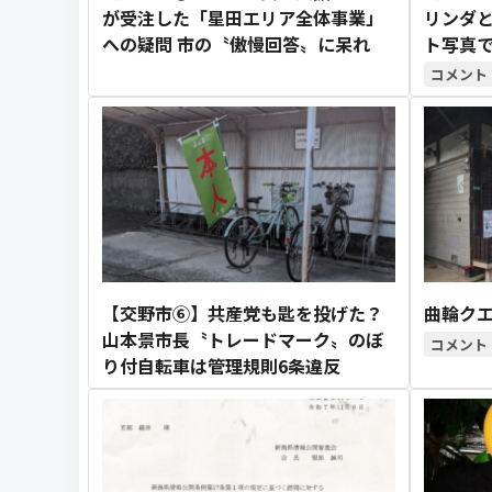
が受注した「星田エリア全体事業」
リンダ
への疑問 市の〝傲慢回答〟に呆れ
ト写真
【交野市⑥】共産党も匙を投げた？
曲輪クエ
山本景市長〝トレードマーク〟のぼ
り付自転車は管理規則6条違反