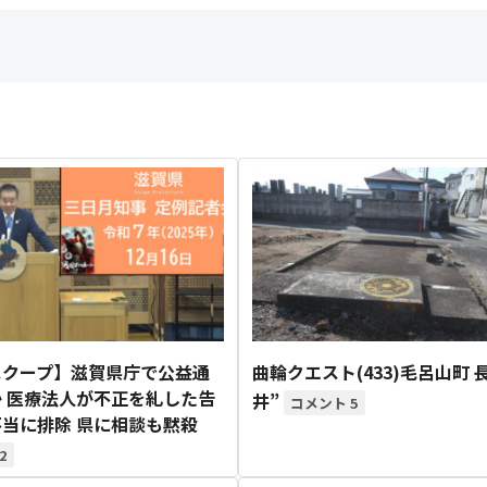
スクープ】滋賀県庁で公益通
曲輪クエスト(433)毛呂山町 長
 医療法人が不正を糺した告
井”
5
当に排除 県に相談も黙殺
2