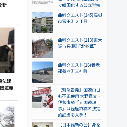
を斬
で韓国化する公立学校
曲輪クエスト(145)高槻
市富田町２丁目
曲輪クエスト(113)東大
阪市長瀬町“北蛇草”
曲輪クエスト(18)養老
郡養老町三神町
違法建
 接道義
【緊急告発】国連ロゴ
も不正使用 大野寛文・
伊勢市議「元国連理
事」は経歴詐称の決定
的証拠を入手！
【日本維新の会】身を