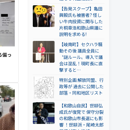
【告発スクープ】亀田
興毅氏も被害者? 怪し
い牛肉投資に関与した
片桐章浩和歌山県議に
説明を求める!
【岐南町】セクハラ騒
動その後 議員全員に
る偏っ
〝謎ルール〟導入で議
会は混乱！現町長に直
撃すると…
特別企画 解放同盟、行
政等が 過去に公開した
部落・同和地区リスト
【和歌山自民】世耕弘
成氏が復党で 保守分裂
の和歌山市長選にも影
響 ！世耕派・尾崎太郎