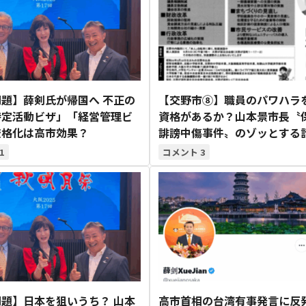
題】薛剣氏が帰国へ 不正の
【交野市⑧】職員のパワハラ
特定活動ビザ」「経営管理ビ
資格があるか？山本景市長〝
厳格化は高市効果？
誹謗中傷事件〟のゾッとする
1
3
題】日本を狙いうち？ 山本
高市首相の台湾有事発言に反発