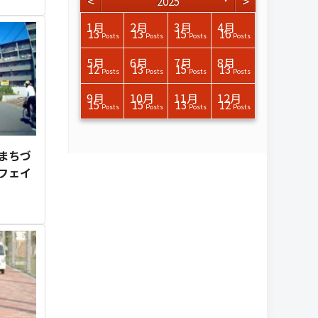
<
>
2025
3月
3月
3月
3月
3月
3月
3月
3月
3月
3月
3月
3月
3月
3月
3月
3月
4月
4月
4月
4月
4月
4月
4月
4月
4月
4月
4月
4月
4月
4月
4月
4月
1月
2月
3月
4月
15
17
17
14
14
15
14
12
14
15
0
0
3
0
0
1
14
15
14
16
13
13
12
12
13
13
0
0
3
2
0
0
13
13
15
16
Posts
Posts
Posts
Posts
Posts
Posts
Posts
Posts
Posts
Posts
Posts
Posts
Posts
Posts
Posts
Post
Posts
Posts
Posts
Posts
Posts
Posts
Posts
Posts
Posts
Posts
Posts
Posts
Posts
Posts
Posts
Posts
Posts
Posts
Posts
Posts
7月
7月
7月
7月
7月
7月
7月
7月
7月
7月
7月
7月
7月
7月
7月
7月
8月
8月
8月
8月
8月
8月
8月
8月
8月
8月
8月
8月
8月
8月
8月
8月
5月
6月
7月
8月
14
16
13
16
15
12
15
13
13
13
0
0
0
2
0
0
14
10
11
12
10
11
14
4
7
9
0
0
0
0
4
0
12
13
15
13
Posts
Posts
Posts
Posts
Posts
Posts
Posts
Posts
Posts
Posts
Posts
Posts
Posts
Posts
Posts
Posts
Posts
Posts
Posts
Posts
Posts
Posts
Posts
Posts
Posts
Posts
Posts
Posts
Posts
Posts
Posts
Posts
Posts
Posts
Posts
Posts
11月
11月
11月
11月
11月
11月
11月
11月
11月
11月
11月
11月
11月
11月
11月
11月
12月
12月
12月
12月
12月
12月
12月
12月
12月
12月
12月
12月
12月
12月
12月
12月
9月
10月
11月
12月
16
13
13
13
13
14
13
13
13
0
4
0
2
6
0
1
17
14
11
12
12
13
12
10
0
9
9
0
0
0
1
1
15
15
13
12
Posts
Posts
Posts
Posts
Posts
Posts
Posts
Posts
Posts
Posts
Posts
Posts
Posts
Posts
Posts
Post
Posts
Posts
Posts
Posts
Posts
Posts
Posts
Posts
Posts
Posts
Posts
Posts
Posts
Posts
Post
Post
Posts
Posts
Posts
Posts
まちづ
フェイ
体