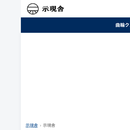
曲輪ク
示現舎
示現舎