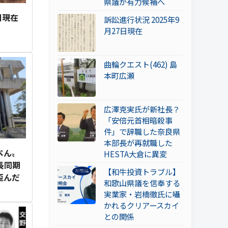
県議が有力候補へ
日現在
訴訟進行状況 2025年9
月27日現在
曲輪クエスト(462) 島
本町広瀬
広澤克実氏が新社長？
「安倍元首相暗殺事
件」で辞職した奈良県
本部長が再就職した
ぺん〟
HESTA大倉に異変
長同期
【和牛投資トラブル】
歪んだ
和歌山県議を信奉する
実業家・岩橋徹氏に囁
かれるクリアースカイ
との関係