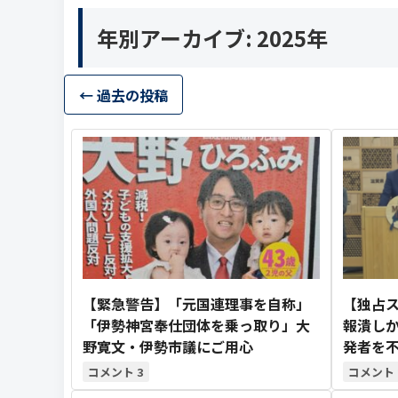
年別アーカイブ:
2025年
投稿ナビゲーション
←
過去の投稿
【緊急警告】「元国連理事を自称」
【独占
「伊勢神宮奉仕団体を乗っ取り」大
報潰しか
野寛文・伊勢市議にご用心
発者を不
3