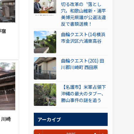
切る改革の〝落とし
穴〟和歌山維新・浦平
美博元県議が公選法違
反で書類送検！
戸宿
曲輪クエスト(14)横浜
市金沢区六浦東高谷
曲輪クエスト(201) 田
川郡川崎町 西田原
【名護市】米軍占領下
沖縄の最大のタブー、
勝山事件の謎を追う
 川崎
アーカイブ
▼