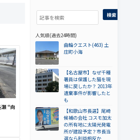
検索
人気順(過去24時間)
曲輪クエスト(463) 土
庄町小海
【名古屋市】なぜ千種
署員は保護した猫を現
場に戻したか？ 2013年
遺棄事件が影響したと
も
瀬 “向
【和歌山市長選】尾崎
候補の会社 コスモ加太
の所有地に太陽光発電
所が建設予定？市長当
選なら利益相反か