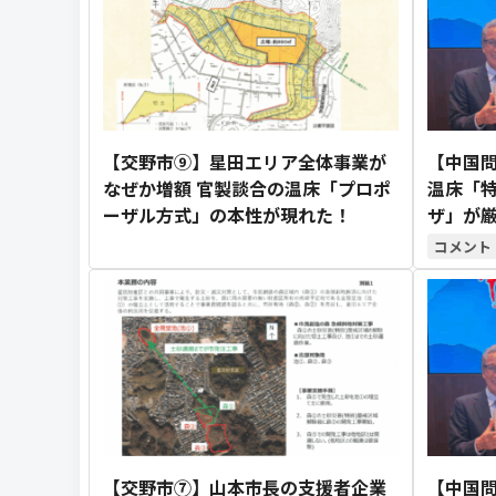
【交野市⑨】星田エリア全体事業が
【中国問
なぜか増額 官製談合の温床「プロポ
温床「
ーザル方式」の本性が現れた！
ザ」が
【交野市⑦】山本市長の支援者企業
【中国問