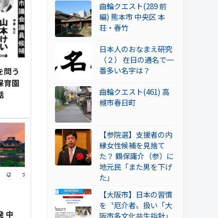
曲輪クエスト(289 前
編) 熊本市 中央区 本
荘・春竹
日本人のおなまえ研究
（２） 在日の通名で一
番多い名字は？
を問う
保育園
曲輪クエスト(461) 高
話
槻市春日町
【参院選】支援者の内
縁女性候補を見捨て
た？ 鶴保庸介（参）に
地元民「また男を下げ
た」
【大阪市】日本の習慣
を〝厄介者〟扱い「大
 中
阪市多文化共生指針」