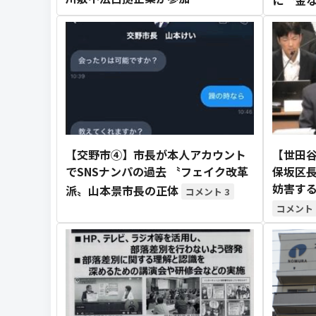
【交野市④】市長が本人アカウント
【世田
でSNSナンパの過去 〝フェイク改革
保坂区長
妨害す
派〟山本景市長の正体
3