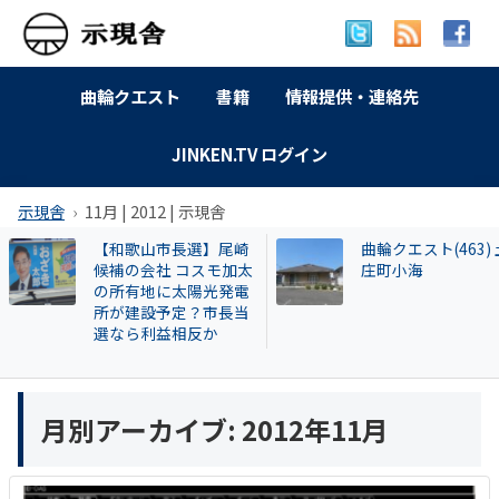
曲輪クエスト
書籍
情報提供・連絡先
JINKEN.TV ログイン
示現舎
11月 | 2012 | 示現舎
【和歌山市長選】尾崎
曲輪クエスト(463) 
候補の会社 コスモ加太
庄町小海
の所有地に太陽光発電
所が建設予定？市長当
選なら利益相反か
月別アーカイブ:
2012年11月