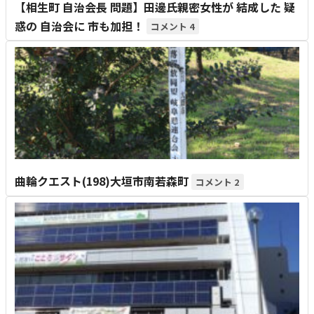
【相生町 自治会長 問題】田邊氏親密女性が 結成した 疑
惑の 自治会に 市も加担！
4
曲輪クエスト(198)大垣市南若森町
2