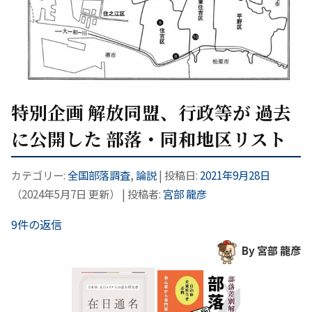
特別企画 解放同盟、行政等が 過去
に公開した 部落・同和地区リスト
カテゴリー:
全国部落調査
,
論説
| 投稿日:
2021年9月28日
（
2024年5月7日
更新）
|
投稿者:
宮部 龍彦
9件の返信
By 宮部 龍彦