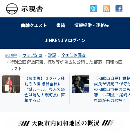
曲輪クエスト
書籍
情報提供・連絡先
JINKEN.TV ログイン
示現舎
ウェブ記事
論説
全国部落調査
特別企画 解放同盟、行政等が 過去に公開した 部落・同和地区
リスト
【和歌山自民】世耕弘
特別企画 解放同盟
成氏が復党で 保守分裂
政等が 過去に公開
の和歌山市長選にも影
部落・同和地区リ
響 ！世耕派・尾崎太郎
県議が有力候補へ