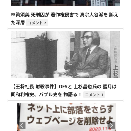
林眞須美 死刑囚が 著作権侵害で 真宗大谷派を 訴え
た深層
2
【王将社長 射殺事件】OFSと 上杉昌也氏の 蜜月は
同和利権史、バブル史を 物語る！
1