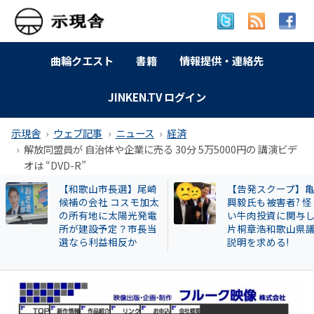
曲輪クエスト
書籍
情報提供・連絡先
JINKEN.TV ログイン
示現舎
ウェブ記事
ニュース
経済
解放同盟員が 自治体や企業に売る 30分 5万5000円の 講演ビデ
オは “DVD-R”
【告発スクープ】亀田
【岐南町】セクハ
興毅氏も被害者? 怪し
動その後 議員全員
い牛肉投資に関与した
〝謎ルール〟導入
片桐章浩和歌山県議に
会は混乱！現町長
説明を求める!
撃すると…