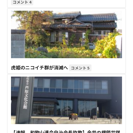
4
虎姫のニコイチ群が消滅へ
5
【速報 和歌山連合自治会長詐欺】金井の横領共謀