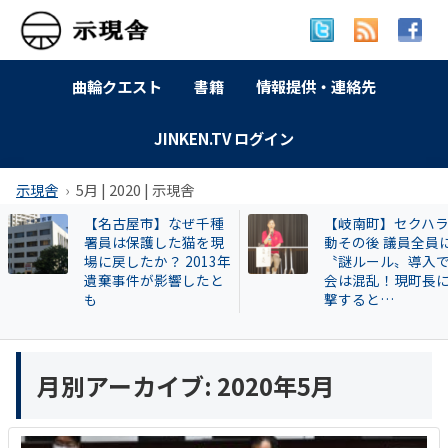
曲輪クエスト
書籍
情報提供・連絡先
JINKEN.TV ログイン
示現舎
5月 | 2020 | 示現舎
【名古屋市】なぜ千種
【岐南町】セクハ
署員は保護した猫を現
動その後 議員全員
場に戻したか？ 2013年
〝謎ルール〟導入
遺棄事件が影響したと
会は混乱！現町長
も
撃すると…
月別アーカイブ:
2020年5月