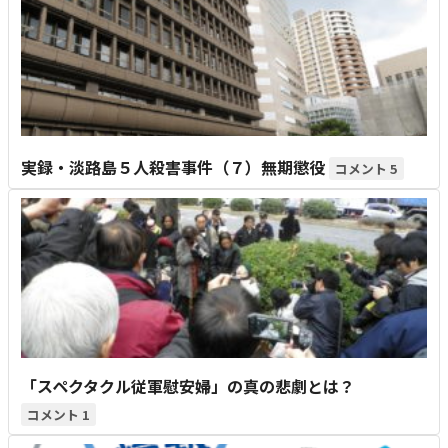
実録・淡路島５人殺害事件（７）無期懲役
5
「スペクタクル従軍慰安婦」の真の悲劇とは？
1