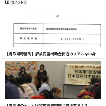
脈
3
【鳥取県琴浦町】解放同盟補助金使途のリアルな中身
「李容洙の反乱」従軍慰安婦問題が自壊する！？