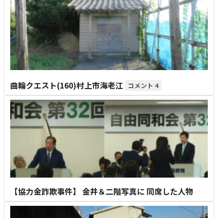
曲輪クエスト(160)村上市海老江
4
【協力金詐欺事件】 金井＆二階写真に 同席した人物