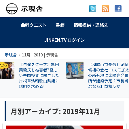
曲輪クエスト
書籍
情報提供・連絡先
JINKEN.TV ログイン
示現舎
11月 | 2019 | 示現舎
【和歌山市長選】尾崎
【和歌山自民】世
候補の会社 コスモ加太
成氏が復党で 保守
の所有地に太陽光発電
の和歌山市長選に
所が建設予定？市長当
響 ！世耕派・尾崎
選なら利益相反か
県議が有力候補へ
月別アーカイブ:
2019年11月