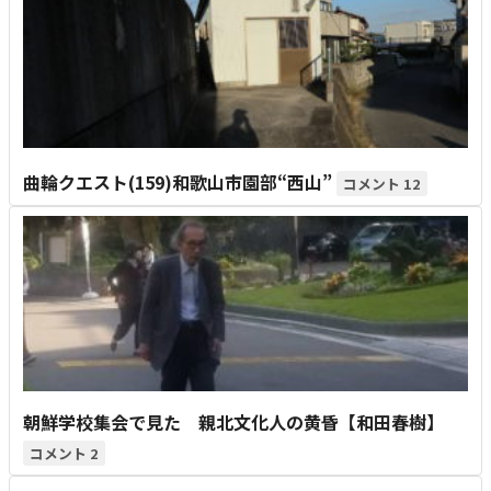
曲輪クエスト(159)和歌山市園部“西山”
12
朝鮮学校集会で見た 親北文化人の黄昏【和田春樹】
2