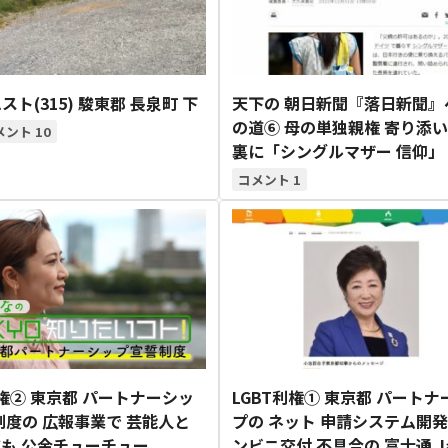
スト(315) 駿東郡 長泉町 下
天下の 朝日新聞『落日新聞』
の道⑥ 母の単独親権 寄り添
10
裏に「シングルマザー 信仰」
1
利権② 東京都 パートナーシッ
LGBT利権① 東京都 パートナ
制度の 広報事業で 芸能人と
プの ネット 申請システム開発
も 公金チューチュー
ンビニ交付 不具合の 富士通 Ja