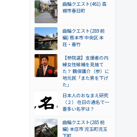
曲輪クエスト(461) 高
槻市春日町
曲輪クエスト(289 前
編) 熊本市 中央区 本
荘・春竹
【参院選】支援者の内
縁女性候補を見捨て
た？ 鶴保庸介（参）に
地元民「また男を下げ
た」
日本人のおなまえ研究
（２） 在日の通名で一
番多い名字は？
曲輪クエスト(285 前
編) 本庄市 児玉町児玉
下町