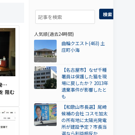
検索
人気順(過去24時間)
曲輪クエスト(463) 土
庄町小海
【名古屋市】なぜ千種
署員は保護した猫を現
場に戻したか？ 2013年
発…
遺棄事件が影響したと
を 阻む
も
【和歌山市長選】尾崎
候補の会社 コスモ加太
の所有地に太陽光発電
所が建設予定？市長当
選なら利益相反か