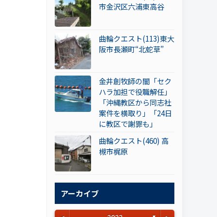
市金沢区六浦東高谷
曲輪クエスト(113)東大
阪市長瀬町“北蛇草”
金井創牧師の闇「セク
ハラ加担で役職解任」
「沖縄教区から同志社
案件を横取り」「24日
に教区で謝罪も」
曲輪クエスト(460) 高
槻市梶原
アーカイブ
▼