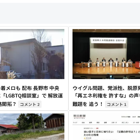
着メロも 配布 長野市 中央
ウイグル問題、党派性、脱原
「LGBTQ相談室」で 解放運
「再エネ利権を 許すな」の声
路開拓？
難題を 追う！
2
1