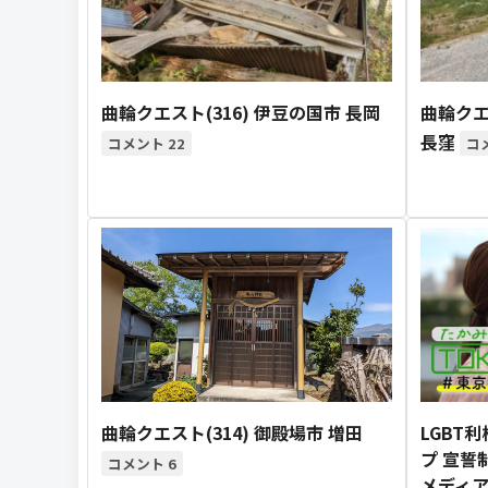
曲輪クエスト(316) 伊豆の国市 長岡
曲輪クエ
長窪
22
曲輪クエスト(314) 御殿場市 増田
LGBT
プ 宣誓
6
メディア