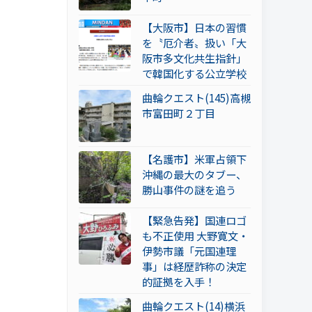
【大阪市】日本の習慣
を〝厄介者〟扱い「大
阪市多文化共生指針」
で韓国化する公立学校
曲輪クエスト(145)高槻
市富田町２丁目
【名護市】米軍占領下
沖縄の最大のタブー、
勝山事件の謎を追う
【緊急告発】国連ロゴ
も不正使用 大野寛文・
伊勢市議「元国連理
事」は経歴詐称の決定
的証拠を入手！
曲輪クエスト(14)横浜