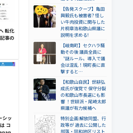
【告発スクープ】亀田
興毅氏も被害者? 怪し
い牛肉投資に関与した
片桐章浩和歌山県議に
へ 転化
説明を求める!
い記事の
【岐南町】セクハラ騒
動その後 議員全員に
〝謎ルール〟導入で議
会は混乱！現町長に直
撃すると…
【和歌山自民】世耕弘
成氏が復党で 保守分裂
の和歌山市長選にも影
響 ！世耕派・尾崎太郎
県議が有力候補へ
ーシッ
特別企画 解放同盟、行
は コ
政等が 過去に公開した
部落・同和地区リスト
pan