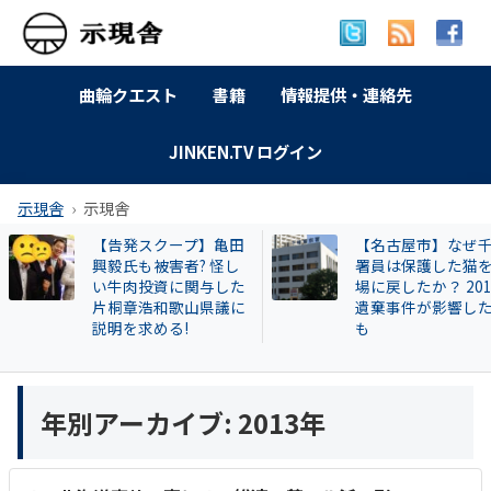
曲輪クエスト
書籍
情報提供・連絡先
JINKEN.TV ログイン
示現舎
示現舎
告発スクープ】亀田
【名古屋市】なぜ千種
毅氏も被害者? 怪し
署員は保護した猫を現
牛肉投資に関与した
場に戻したか？ 2013年
桐章浩和歌山県議に
遺棄事件が影響したと
明を求める!
も
年別アーカイブ:
2013年