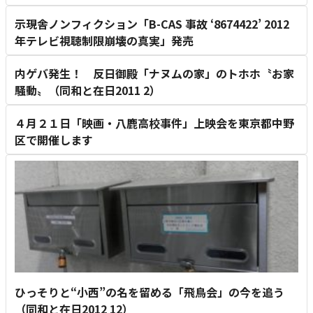
示現舎ノンフィクション「B-CAS 事故 ‘8674422’ 2012
年テレビ視聴制限崩壊の真実」発売
内ゲバ発生！ 反日御殿「ナヌムの家」のトホホ〝お家
騒動〟（同和と在日2011 2）
４月２１日「映画・八鹿高校事件」上映会を東京都中野
区で開催します
ひっそりと“小西”の名を留める「飛鳥会」の今を追う
（同和と在日2012 12）