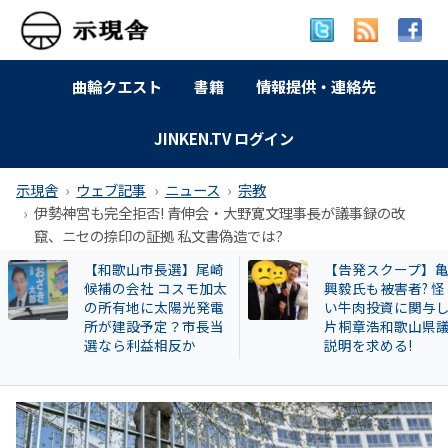
曲輪クエスト
書籍
情報提供・連絡先
JINKEN.TV ログイン
示現舎
ウェブ記事
ニュース
宗教
伊勢神宮も完全拒否! 青伸会・大野寛文理事長が議事録の改
竄、ニセの捺印の証拠 私文書偽造では?
【告発スクープ】亀田
【岐南町】セクハ
興毅氏も被害者? 怪し
動その後 議員全員
い牛肉投資に関与した
〝謎ルール〟導入
片桐章浩和歌山県議に
会は混乱！現町長
説明を求める!
撃すると…