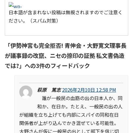
日本語が含まれない投稿は無視されますのでご注意く
ださい。（スパム対策）
「
伊勢神宮も完全拒否! 青伸会・大野寛文理事長
が議事録の改竄、ニセの捺印の証拠 私文書偽造
では?
」への3件のフィードバック
萩原 篤志
2026年2月10日 12:58 PM
誰が一般民の血筋の出の日本人か、同
和か、在日か。たとえ、一般民の出の人
が組織を立ち上げても内部にスパイの同和在日
関係者が上がり込んでかき混ぜている可能性。
大野さんが仮に一般民の出として部下を信じ切