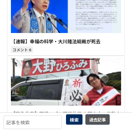
【速報】幸福の科学・大川隆法総裁が死去
6
【緊急告発】国連ロゴも不正使用 大野寛文・伊勢市
検索
過去記事
議「元国連理事」は経歴詐称の決定的証拠を入手！
2