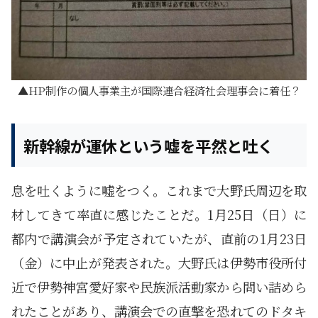
HP制作の個人事業主が国際連合経済社会理事会に着任？
新幹線が運休という嘘を平然と吐く
息を吐くように嘘をつく。これまで大野氏周辺を取
材してきて率直に感じたことだ。1月25日（日）に
都内で講演会が予定されていたが、直前の1月23日
（金）に中止が発表された。大野氏は伊勢市役所付
近で伊勢神宮愛好家や民族派活動家から問い詰めら
れたことがあり、講演会での直撃を恐れてのドタキ