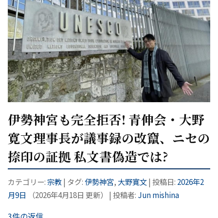
伊勢神宮も完全拒否! 青伸会・大野
寛文理事長が議事録の改竄、ニセの
捺印の証拠 私文書偽造では?
カテゴリー:
宗教
| タグ:
伊勢神宮
,
大野寛文
| 投稿日:
2026年2
月9日
（
2026年4月18日
更新）
|
投稿者:
Jun mishina
3件の返信