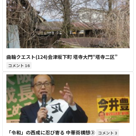
曲輪クエスト(124)会津坂下町 塔寺大門“塔寺二区”
16
「令和」の西成に忍び寄る 中華街構想③
3