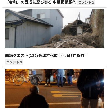
「令和」の西成に忍び寄る 中華街構想②
2
曲輪クエスト(122)会津若松市 西七日町“祝町”
9