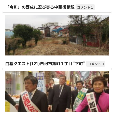
「令和」の西成に忍び寄る中華街構想
1
曲輪クエスト(121)白河市旭町１丁目“下町”
3