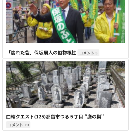
「崩れた砦」保坂展人の俗物根性
5
曲輪クエスト(125)都留市つる５丁目 “鷹の巣”
19