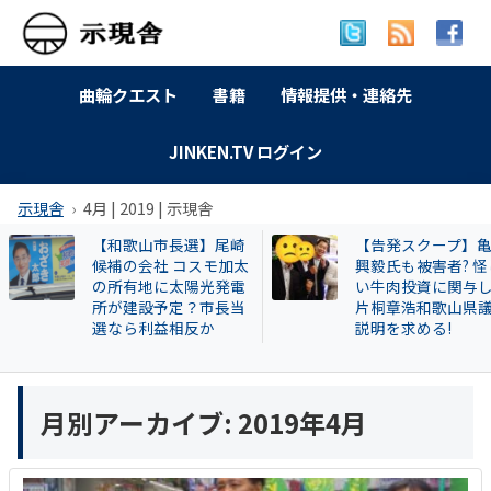
曲輪クエスト
書籍
情報提供・連絡先
JINKEN.TV ログイン
示現舎
4月 | 2019 | 示現舎
【和歌山市長選】尾崎
【告発スクープ】
候補の会社 コスモ加太
興毅氏も被害者? 怪
の所有地に太陽光発電
い牛肉投資に関与
所が建設予定？市長当
片桐章浩和歌山県
選なら利益相反か
説明を求める!
月別アーカイブ:
2019年4月