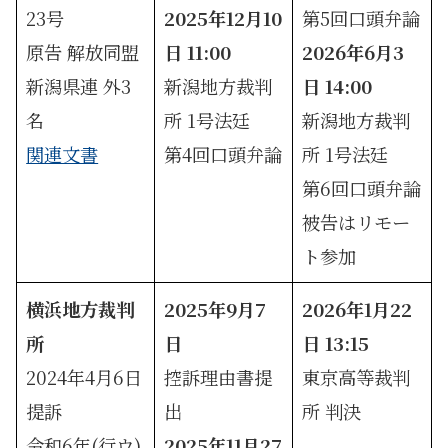
23号
2025年12月10
第5回口頭弁論
原告 解放同盟
日 11:00
2026年6月3
新潟県連 外3
新潟地方裁判
日 14:00
名
所 1号法廷
新潟地方裁判
関連文書
第4回口頭弁論
所 1号法廷
第6回口頭弁論
被告はリモー
ト参加
横浜地方裁判
2025年9月7
2026年1月22
所
日
日 13:15
2024年4月6日
控訴理由書提
東京高等裁判
提訴
出
所 判決
令和6年(行ウ)
2025年11月27