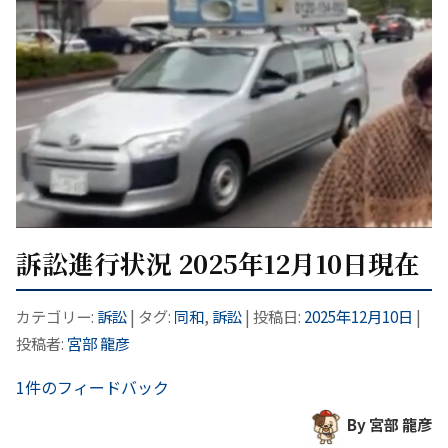
訴訟進行状況 2025年12月10日現在
カテゴリー:
訴訟
| タグ:
同和
,
訴訟
| 投稿日:
2025年12月10日
|
投稿者:
宮部 龍彦
1件のフィードバック
By 宮部 龍彦