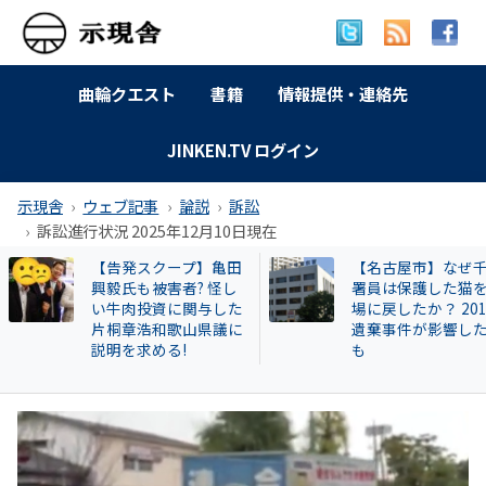
曲輪クエスト
書籍
情報提供・連絡先
JINKEN.TV ログイン
示現舎
ウェブ記事
論説
訴訟
訴訟進行状況 2025年12月10日現在
【告発スクープ】亀田
【名古屋市】なぜ
興毅氏も被害者? 怪し
署員は保護した猫
い牛肉投資に関与した
場に戻したか？ 20
片桐章浩和歌山県議に
遺棄事件が影響し
説明を求める!
も