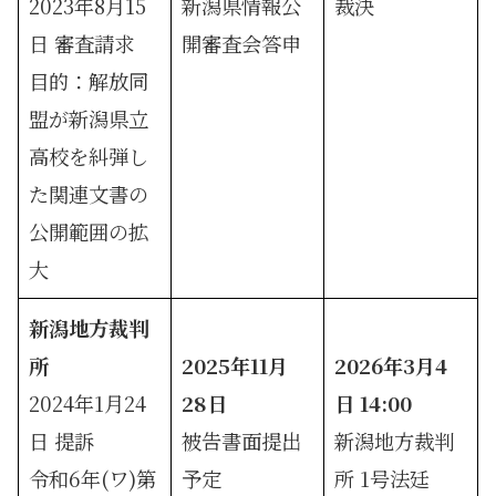
2023年8月15
新潟県情報公
裁決
日 審査請求
開審査会答申
目的：解放同
盟が新潟県立
高校を糾弾し
た関連文書の
公開範囲の拡
大
新潟地方裁判
所
2025年11月
2026年3月4
2024年1月24
28日
日 14:00
日 提訴
被告書面提出
新潟地方裁判
令和6年(ワ)第
予定
所 1号法廷