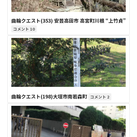
曲輪クエスト(353) 安芸高田市 高宮町川根 “上竹貞”
10
曲輪クエスト(198)大垣市南若森町
2