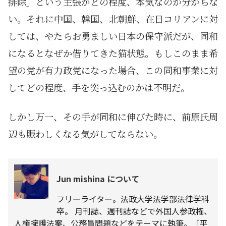
排除」という主張がどの程度、本気なのか分からな
い。それに中国、韓国、北朝鮮、在日コリアンに対
しては、やたらお勇ましい日本の保守派だが、同和
になるとなぜか借りてきた猫状態。もしこのまま希
望の党が有力政党になった場合、この同和事業に対
してどの程度、手を突っ込むのかは不明だ。
しかし万一、その手が同和に伸びた時に、前原氏周
辺も賑わしくなる気がしてならない。
Jun mishina について
フリーライター。法政大学法学部法律学科
卒。 月刊誌、週刊誌などで外国人参政権、
人権擁護法案、公務員問題などをテーマに執筆。「平