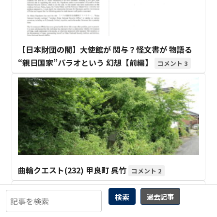
【日本財団の闇】大使館が 関与？怪文書が 物語る
“親日国家”パラオという 幻想【前編】
3
曲輪クエスト(232) 甲良町 呉竹
2
検索
過去記事