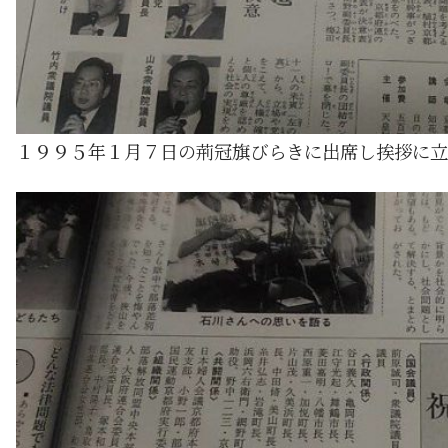
１９９５年１月７日の荊冠旗びらきに出席し挨拶に立