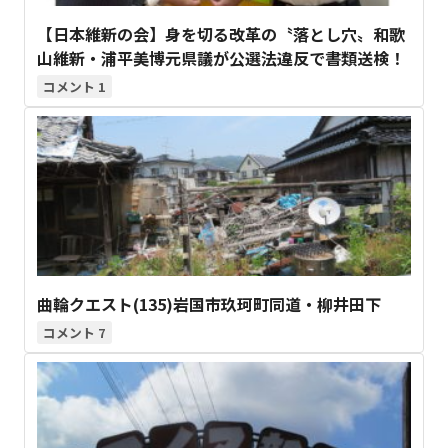
【日本維新の会】身を切る改革の〝落とし穴〟和歌
山維新・浦平美博元県議が公選法違反で書類送検！
1
曲輪クエスト(135)岩国市玖珂町同道・柳井田下
7