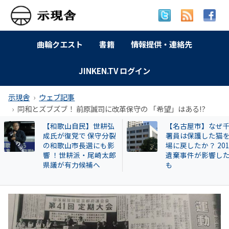
曲輪クエスト
書籍
情報提供・連絡先
JINKEN.TV ログイン
示現舎
ウェブ記事
同和とズブズブ！ 前原誠司に改革保守の 「希望」はある!?
【和歌山自民】世耕弘
【名古屋市】なぜ
成氏が復党で 保守分裂
署員は保護した猫
の和歌山市長選にも影
場に戻したか？ 20
響 ！世耕派・尾崎太郎
遺棄事件が影響し
県議が有力候補へ
も