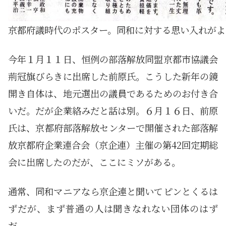
京都府議時代のポスター。同和に対する思い入れがよ
今年１月１１日、恒例の部落解放同盟京都市協議会
荊冠旗びらきに出席した前原氏。こうした新年の鏡
開き自体は、地元選出の議員であるためのお付き合
いだ。だが企業絡みだと話は別。６月１６日、前原
氏は、京都府部落解放センターで開催された部落解
放京都府企業連合会（京企連）主催の第42回定期総
会に出席したのだが、ここにミソがある。
通常、同和マニアなら京企連と聞いてピンとくるは
ずだが、まず普通の人は聞きなれない団体のはず
だ。