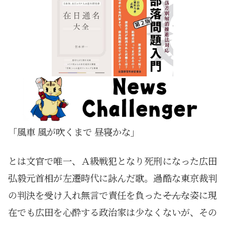
「風車 風が吹くまで 昼寝かな」
とは文官で唯一、Ａ級戦犯となり死刑になった広田
弘毅元首相が左遷時代に詠んだ歌。過酷な東京裁判
の判決を受け入れ無言で責任を負った―――そんな姿に現
在でも広田を心酔する政治家は少なくないが、その