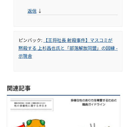
返信
↓
ピンバック:
【王将社長 射殺事件】マスコミが
黙殺する 上杉昌也氏と「部落解放同盟」の因縁 -
示現舎
関連記事