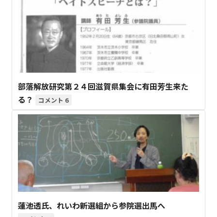
部落解放研究第２４回滋賀県集会に有田芳生来た
る？
6
蓮池透氏、れいわ新選組から参院選出馬へ