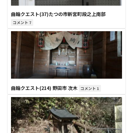
曲輪クエスト(37)たつの市新宮町段之上南部
7
曲輪クエスト(214) 野田市 次木
1