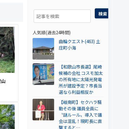
検索
人気順(過去24時間)
曲輪クエスト(463) 土
庄町小海
【和歌山市長選】尾崎
候補の会社 コスモ加太
の所有地に太陽光発電
波山
所が建設予定？市長当
選なら利益相反か
【岐南町】セクハラ騒
動その後 議員全員に
〝謎ルール〟導入で議
会は混乱！現町長に直
撃すると…