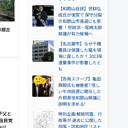
【和歌山自民】世耕弘
成氏が復党で 保守分裂
の和歌山市長選にも影
響 ！世耕派・尾崎太郎
市根古
県議が有力候補へ
【名古屋市】なぜ千種
署員は保護した猫を現
場に戻したか？ 2013年
遺棄事件が影響したと
も
【告発スクープ】亀田
興毅氏も被害者? 怪し
い牛肉投資に関与した
片桐章浩和歌山県議に
説明を求める!
子父と
特別企画 解放同盟、行
自民党
政等が 過去に公開した
部落・同和地区リスト
か⁉