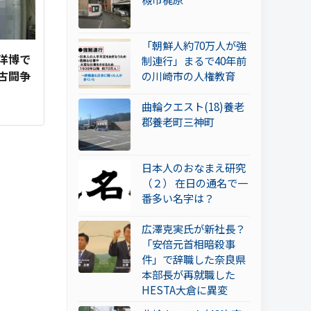
「朝鮮人約70万人が強
洋博で
制連行」まるで40年前
古闘争
の川崎市の人権教育
曲輪クエスト(18)養老
郡養老町三神町
日本人のおなまえ研究
（２） 在日の通名で一
番多い名字は？
広澤克実氏が新社長？
「安倍元首相暗殺事
件」で辞職した奈良県
本部長が再就職した
HESTA大倉に異変