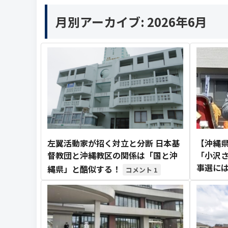
月別アーカイブ:
2026年6月
左翼活動家が招く対立と分断 日本基
【沖縄
督教団と沖縄教区の関係は「国と沖
「小沢
事選に
縄県」と酷似する！
1