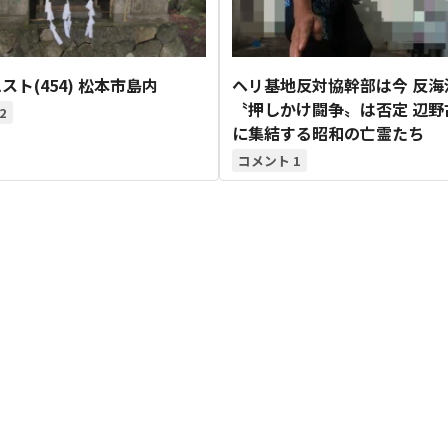
スト(454) 松本市島内
ヘリ基地反対協幹部は今 反海
〝押しかけ闘争〟は否定 辺野
2
に集結する昭和の亡霊たち
1