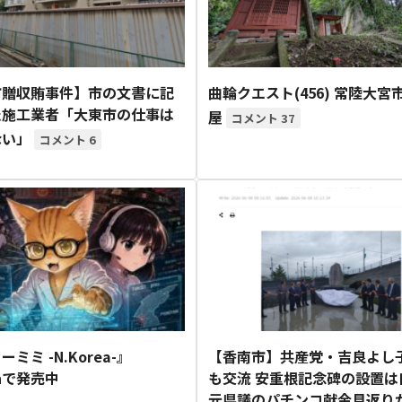
市贈収賄事件】市の文書に記
曲輪クエスト(456) 常陸大宮
た施工業者「大東市の仕事は
屋
37
ない」
6
ミミ -N.Korea-』
【香南市】共産党・吉良よし
onで発売中
も交流 安重根記念碑の設置は
元県議のパチンコ献金見返り