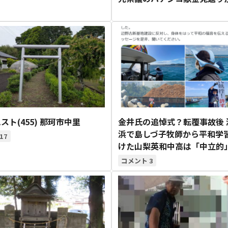
スト(455) 那珂市中里
金井氏の追悼式？転覆事故後 
浜で島しづ子牧師から平和学
17
けた山梨英和中高は「中立的
3