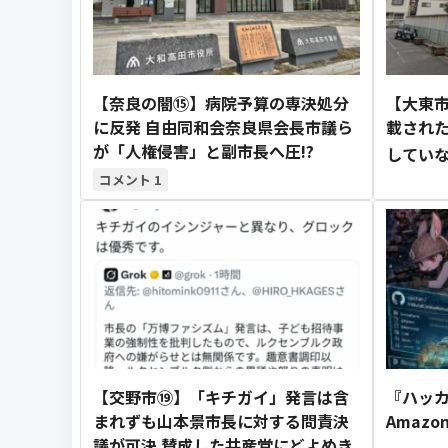
【奈良の闇⑮】病院予算の専決処分
【大東
に反発 自由同和会奈良県会長市議ら
載され
が「人権侵害」と副市長へ圧!?
してい
1
【交野市⑲】「キチガイ」発言は含
『ハッカー
まれずも山本景市長に対する問責決
Amaz
議が可決 賛成した共産党にどよめき