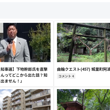
県知事選】下地幹郎氏を直撃
曲輪クエスト(457) 城里町阿
さんってどこから出た話？知
4
は出ません！」