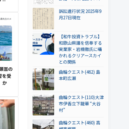
訴訟進行状況 2025年9
月27日現在
【和牛投資トラブル】
和歌山県議を信奉する
実業家・岩橋徹氏に囁
かれるクリアースカイ
との関係
瀬嵩の
曲輪クエスト(462) 島
習を受
本町広瀬
」か
曲輪クエスト(110)大津
市伊香立下龍華 “大谷
村”
曲輪クエスト(460) 高
槻市梶原