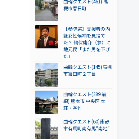
曲輪クエスト(461) 高
槻市春日町
【参院選】支援者の内
縁女性候補を見捨て
た？ 鶴保庸介（参）に
地元民「また男を下げ
た」
曲輪クエスト(145)高槻
市富田町２丁目
曲輪クエスト(289 前
編) 熊本市 中央区 本
荘・春竹
曲輪クエスト(60)熊野
市有馬町南有馬“南地”