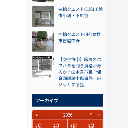
曲輪クエスト(118)川越
市小堤・下広谷
曲輪クエスト(44)秦野
市曽屋中野
【交野市⑧】職員のパ
ワハラを問う資格があ
るか？山本景市長〝保
育園誹謗中傷事件〟の
ゾッとする話
アーカイブ
<
>
2026
▼
3月
3月
3月
3月
3月
3月
3月
3月
3月
3月
3月
3月
3月
3月
3月
3月
4月
4月
4月
4月
4月
4月
4月
4月
4月
4月
4月
4月
4月
4月
4月
4月
1月
2月
3月
4月
15
17
17
14
14
15
14
12
14
15
0
0
3
0
0
1
16
15
14
16
13
13
12
12
13
13
0
0
3
2
0
0
13
13
15
14