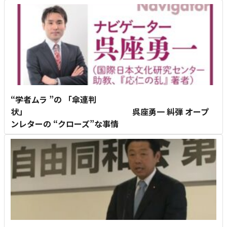
“学者ムラ ”の 「傘連判
状」 呉座勇一 糾弾 オープ
ンレターの “クローズ”な事情