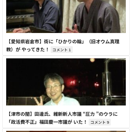
【愛知県岩倉市】街に「ひかりの輪」（旧オウム真理
教）が やってきた！
1
【津市の闇】田邊氏、維新新人市議 “圧力 ”のウラに
「政活費不正」福田慶一市議が いた！
9