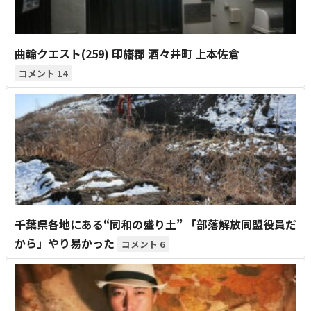
曲輪クエスト(259) 印旛郡 酒々井町 上本佐倉
14
千葉県各地にある“同和の盛り土” 「部落解放同盟役員だ
から」やり易かった
6