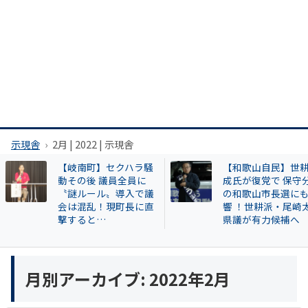
示現舎
2月 | 2022 | 示現舎
【岐南町】セクハラ騒
【和歌山自民】世
動その後 議員全員に
成氏が復党で 保守
〝謎ルール〟導入で議
の和歌山市長選に
会は混乱！現町長に直
響 ！世耕派・尾崎
撃すると…
県議が有力候補へ
月別アーカイブ:
2022年2月