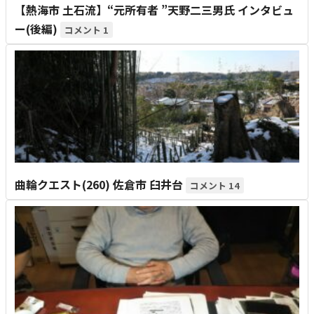
【熱海市 土石流】“元所有者 ”天野二三男氏 インタビュ
ー(後編)
1
曲輪クエスト(260) 佐倉市 臼井台
14