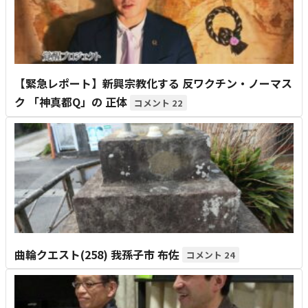
【緊急レポート】新興宗教化する 反ワクチン・ノーマス
ク 「神真都Q」の 正体
22
曲輪クエスト(258) 我孫子市 布佐
24