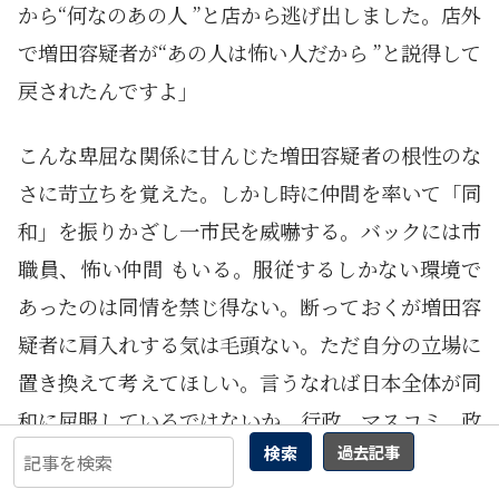
から“何なのあの人 ”と店から逃げ出しました。店外
で増田容疑者が“あの人は怖い人だから ”と説得して
戻されたんですよ」
こんな卑屈な関係に甘んじた増田容疑者の根性のな
さに苛立ちを覚えた。しかし時に仲間を率いて「同
和」を振りかざし一市民を威嚇する。バックには市
職員、怖い仲間 もいる。服従するしかない環境で
あったのは同情を禁じ得ない。断っておくが増田容
疑者に肩入れする気は毛頭ない。ただ自分の立場に
置き換えて考えてほしい。言うなれば日本全体が同
和に屈服しているではないか。行政、マスコミ、政
検索
過去記事
治家、大手企業など屈服どころか尖兵と化した。