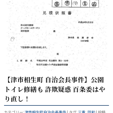
【津市相生町 自治会長事件】公園
トイレ修繕も 詐欺疑惑 百条委はや
り直し！
カテゴリー:
津市相生町自治会長事件
| タグ:
三重
,
同和
| 投稿