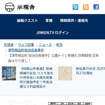
曲輪クエスト
書籍
情報提供・連絡先
JINKEN.TV ログイン
示現舎
ウェブ記事
ニュース
地方
津市相生町自治会長事件
【津市相生町 自治会長事件】公園トイレ修繕も 詐欺疑惑 百条
委はやり直し！
【和歌山市長選】尾崎
訴訟進行状況 2025
候補の会社 コスモ加太
月27日現在
の所有地に太陽光発電
所が建設予定？市長当
選なら利益相反か