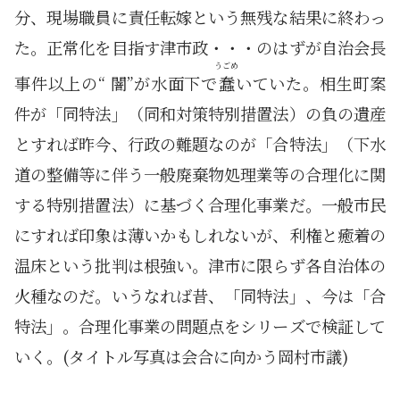
分、現場職員に責任転嫁という無残な結果に終わっ
た。正常化を目指す津市政・・・のはずが自治会長
うごめ
事件以上の“ 闇”が水面下で
蠢
いていた。相生町案
件が「同特法」（同和対策特別措置法）の負の遺産
とすれば昨今、行政の難題なのが「合特法」（下水
道の整備等に伴う一般廃棄物処理業等の合理化に関
する特別措置法）に基づく合理化事業だ。一般市民
にすれば印象は薄いかもしれないが、利権と癒着の
温床という批判は根強い。津市に限らず各自治体の
火種なのだ。いうなれば昔、「同特法」、今は「合
特法」。合理化事業の問題点をシリーズで検証して
いく。(タイトル写真は会合に向かう岡村市議)