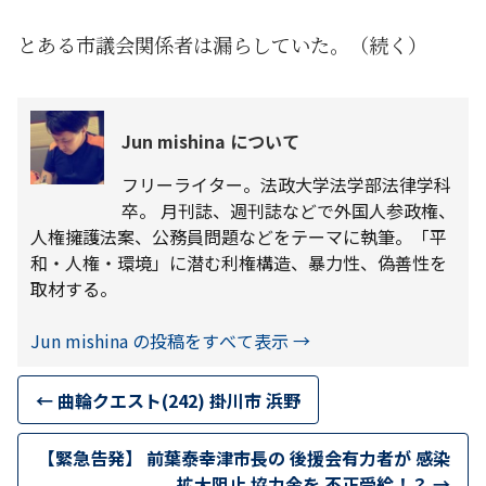
とある市議会関係者は漏らしていた。（続く）
Jun mishina について
フリーライター。法政大学法学部法律学科
卒。 月刊誌、週刊誌などで外国人参政権、
人権擁護法案、公務員問題などをテーマに執筆。「平
和・人権・環境」に潜む利権構造、暴力性、偽善性を
取材する。
Jun mishina の投稿をすべて表示
→
←
曲輪クエスト(242) 掛川市 浜野
【緊急告発】 前葉泰幸津市長の 後援会有力者が 感染
拡大阻止 協力金を 不正受給！？
→