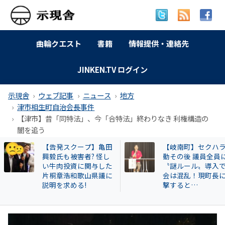
曲輪クエスト
書籍
情報提供・連絡先
JINKEN.TV ログイン
示現舎
ウェブ記事
ニュース
地方
津市相生町自治会長事件
【津市】昔「同特法」、今「合特法」終わりなき 利権構造の
闇を追う
【告発スクープ】亀田
【岐南町】セクハラ騒
興毅氏も被害者? 怪し
動その後 議員全員に
い牛肉投資に関与した
〝謎ルール〟導入で議
片桐章浩和歌山県議に
会は混乱！現町長に直
説明を求める!
撃すると…