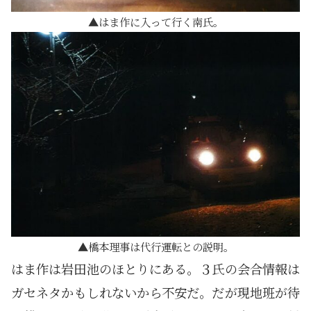
はま作に入って行く南氏。
橋本理事は代行運転との説明。
はま作は岩田池のほとりにある。３氏の会合情報は
ガセネタかもしれないから不安だ。だが現地班が待