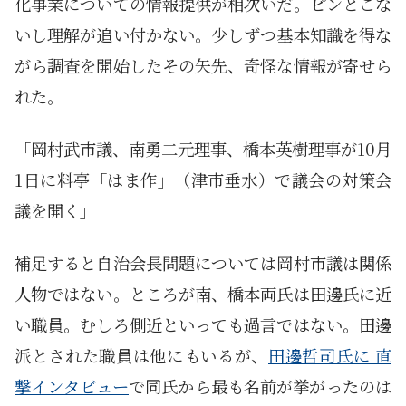
化事業についての情報提供が相次いだ。ピンとこな
いし理解が追い付かない。少しずつ基本知識を得な
がら調査を開始したその矢先、奇怪な情報が寄せら
れた。
「岡村武市議、南勇二元理事、橋本英樹理事が10月
1日に料亭「はま作」（津市垂水）で議会の対策会
議を開く」
補足すると自治会長問題については岡村市議は関係
人物ではない。ところが南、橋本両氏は田邊氏に近
い職員。むしろ側近といっても過言ではない。田邊
派とされた職員は他にもいるが、
田邊哲司氏に 直
撃インタビュー
で同氏から最も名前が挙がったのは