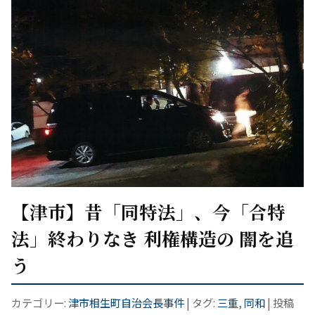
【津市】昔「同特法」、今「合特
法」終わりなき 利権構造の 闇を追
う
カテゴリー:
津市相生町自治会長事件
| タグ:
三重
,
同和
| 投稿