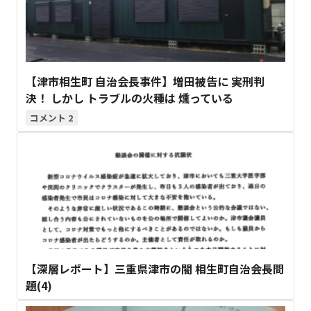
【津市相生町 自治会長事件】増田被告に 実刑判
決！ しかし トラブルの火種は 燻っている
2
【深層レポート】三重県津市の闇 相生町自治会長問
題(4)