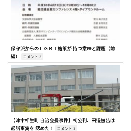
保守派からのＬＧＢＴ施策が 持つ意味と課題（前
編）
3
【津市相生町 自治会長事件】初公判、田邊被告は
起訴事実を 認めた！
1