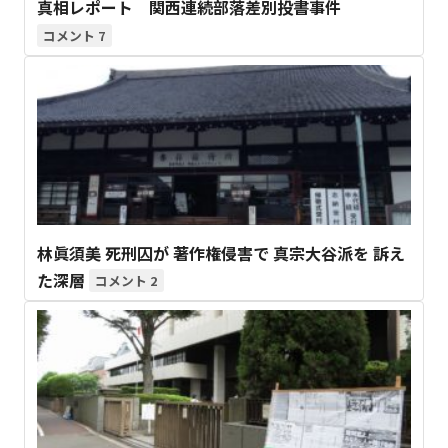
真相レポート 関西連続部落差別投書事件
7
林眞須美 死刑囚が 著作権侵害で 真宗大谷派を 訴え
た深層
2