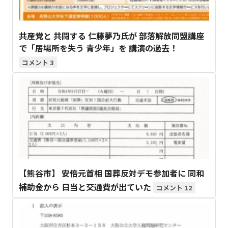
共産党と 共闘する 仁藤夢乃氏が 部落解放同盟講座
で「居場所を失う 青少年」を 講演の過去！
3
【熊谷市】 安倍元首相 国葬反対デモ参加者に 同和
補助金から 日当と交通費が出ていた
12