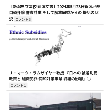
【新潟県立高校 糾弾文書】2024年5月23日新潟地裁
口頭弁論 審査請求 そして解放同盟からの 提訴の状
況
3
Ｊ・マーク・ラムザイヤー教授 『日本の 被差別民
政策と 組織犯罪:同和対策事業 終結の影響』①
1