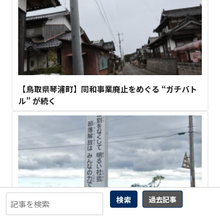
【鳥取県琴浦町】同和事業廃止をめぐる “ガチバト
ル” が続く
検索
過去記事
【広島県 三原市】「差別化」は差別と騒ぐ 解放同