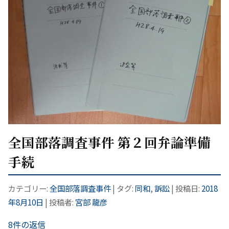
全国部落調査事件 第２回弁論準備
手続
カテゴリー:
全国部落調査事件
| タグ:
同和
,
訴訟
| 投稿日:
2018
年8月10日
|
投稿者:
宮部 龍彦
8件の返信