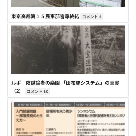
東京高裁第１５民事部審尋終結
4
ルポ 陰謀論者の楽園 「田布施システム」の真実
（2）
10