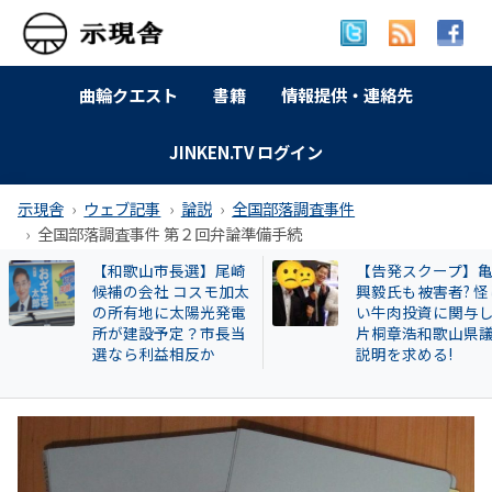
曲輪クエスト
書籍
情報提供・連絡先
JINKEN.TV ログイン
示現舎
ウェブ記事
論説
全国部落調査事件
全国部落調査事件 第２回弁論準備手続
【告発スクープ】亀田
【岐南町】セクハ
興毅氏も被害者? 怪し
動その後 議員全員
い牛肉投資に関与した
〝謎ルール〟導入
片桐章浩和歌山県議に
会は混乱！現町長
説明を求める!
撃すると…