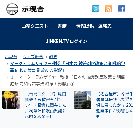
曲輪クエスト
書籍
情報提供・連絡先
JINKEN.TV ログイン
示現舎
ウェブ記事
教養
マーク・ラムザイヤー教授 『日本の 被差別民政策と 組織的犯
罪:同和対策事業 終結の影響』
Ｊ・マーク・ラムザイヤー教授 『日本の 被差別民政策と 組織
犯罪:同和対策事業 終結の影響』④
【告発スクープ】亀田
【名古屋市】なぜ
興毅氏も被害者? 怪し
署員は保護した猫
い牛肉投資に関与した
場に戻したか？ 20
片桐章浩和歌山県議に
遺棄事件が影響し
説明を求める!
も