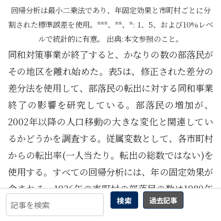
回帰分析は最小二乗法であり、年固定効果と市町村ごとに分
割された標準誤差を使用。***、**、*: 1、5、および10%レベ
ルで統計的に有意。 出典:本文参照のこと。
同和対策事業が終了すると、かなりの数の部落民が
その地区を離れ始めた。表5は、修正された差分の
差分法を使用して、部落民の転出に対する同和事業
終了の影響を研究している。部落民の増加が、
2002年以降の人口移動の大きな変化と関連してい
るかどうかを調査する。従属変数として、各市町村
からの転出率(一人当たり。転出の総数ではない)を
使用する。すべての回帰分析には、年の固定効果が
含まれる。1936年の市町村の部落民の数は1980年
検索
過去記事
から2010年の間変化しないため、市町村の固定効