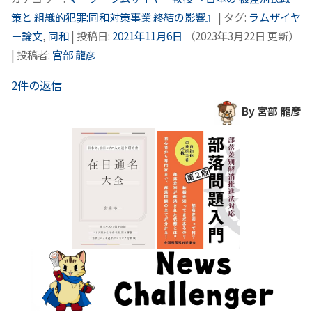
策と 組織的犯罪:同和対策事業 終結の影響』
| タグ:
ラムザイヤ
ー論文
,
同和
| 投稿日:
2021年11月6日
（
2023年3月22日
更新）
|
投稿者:
宮部 龍彦
2件の返信
By 宮部 龍彦