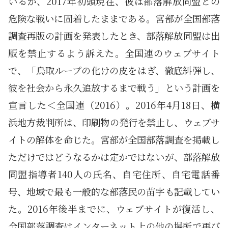
いるが、2017年初頭現在、彼は部落解放同盟との
危険な戦いに固着したままである。宮部が全国部落
調査再版の計画を発表したとき、部落解放同盟は出
版を禁止するよう訴えた。全国連のウェブサイト
で、「鳥取ループの化けの皮をはぎ、徹底糾弾し、
彼を社会から永久追放するまで戦う」という計画を
宣言した＜全国連（2016）。2016年4月18日、横
浜地方裁判所は、印刷物の発行を禁止し、ウェブサ
イトの解体を命じた。宮部が全国部落調査を掲載し
ただけではどうなるかは定かではないが、部落解放
同盟指導者140人の氏名、自宅住所、自宅電話番
号、地域で最も一般的な部落民の苗字も記載してい
た。2016年後半までに、ウェブサイトが復活し、
全国部落調査はインターネット上の他の場所で再び