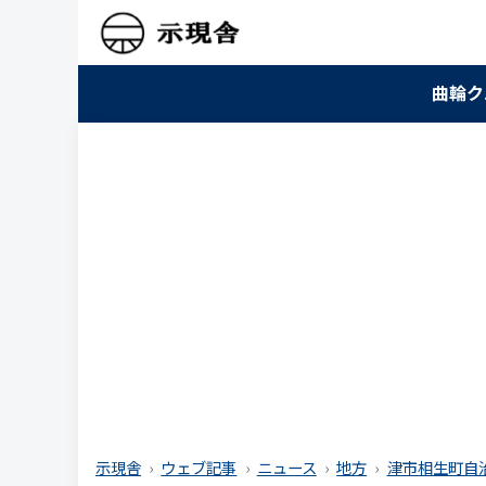
曲輪ク
示現舎
ウェブ記事
ニュース
地方
津市相生町自