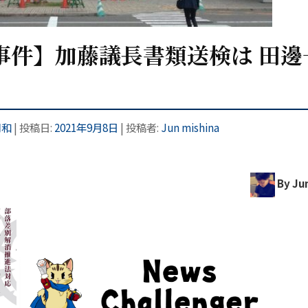
事件】加藤議長書類送検は 田邊
同和
| 投稿日:
2021年9月8日
|
投稿者:
Jun mishina
By Jun