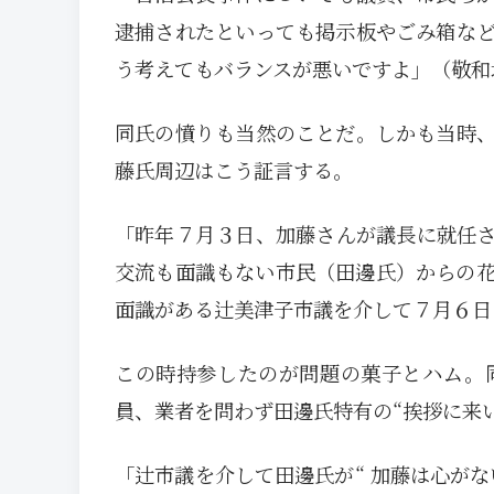
逮捕されたといっても掲示板やごみ箱な
う考えてもバランスが悪いですよ」（敬和
同氏の憤りも当然のことだ。しかも当時
藤氏周辺はこう証言する。
「昨年７月３日、加藤さんが議長に就任
交流も面識もない市民（田邊氏）からの
面識がある辻美津子市議を介して７月６日
この時持参したのが問題の菓子とハム。
員、業者を問わず田邊氏特有の“挨拶に来
「辻市議を介して田邊氏が“ 加藤は心が