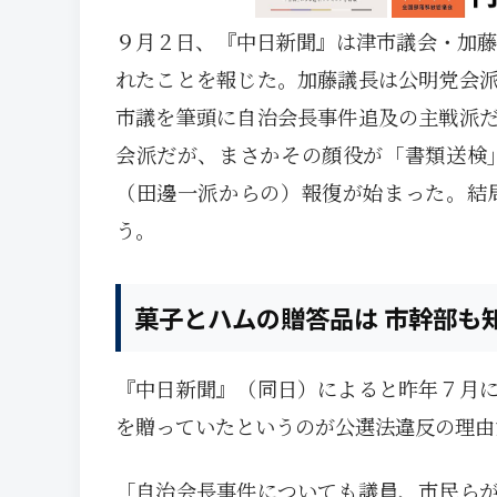
９月２日、『中日新聞』は津市議会・加藤
れたことを報じた。加藤議長は公明党会
市議を筆頭に自治会長事件追及の主戦派
会派だが、まさかその顔役が「書類送検
（田邊一派からの）報復が始まった。結
う。
菓子とハムの贈答品は 市幹部も
『中日新聞』（同日）によると昨年７月
を贈っていたというのが公選法違反の理由
「自治会長事件についても議員、市民ら