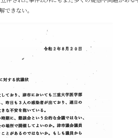
5月
5月
5月
5月
5月
5月
5月
5月
5月
5月
5月
5月
5月
5月
5月
5月
6月
6月
6月
6月
6月
6月
6月
6月
6月
6月
6月
6月
6月
6月
6月
6月
12
14
11
12
14
12
11
11
11
7
0
0
2
2
0
0
13
13
14
14
15
12
13
13
12
9
0
0
2
0
0
1
解できない。
Posts
Posts
Posts
Posts
Posts
Posts
Posts
Posts
Posts
Posts
Posts
Posts
Posts
Posts
Posts
Posts
Posts
Posts
Posts
Posts
Posts
Posts
Posts
Posts
Posts
Posts
Posts
Posts
Posts
Posts
Posts
Post
9月
9月
9月
9月
9月
9月
9月
9月
9月
9月
9月
9月
9月
9月
9月
9月
10月
10月
10月
10月
10月
10月
10月
10月
10月
10月
10月
10月
10月
10月
10月
10月
15
13
16
16
14
13
12
12
13
12
0
0
4
2
1
1
15
19
16
13
17
12
13
14
13
11
0
0
7
2
0
1
Posts
Posts
Posts
Posts
Posts
Posts
Posts
Posts
Posts
Posts
Posts
Posts
Posts
Posts
Post
Post
Posts
Posts
Posts
Posts
Posts
Posts
Posts
Posts
Posts
Posts
Posts
Posts
Posts
Posts
Posts
Post