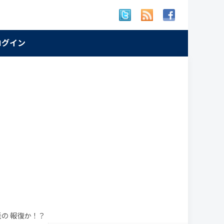
 ログイン
の 報復か！？