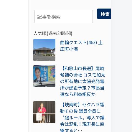
検索
人気順(過去24時間)
曲輪クエスト(463) 土
庄町小海
【和歌山市長選】尾崎
候補の会社 コスモ加太
の所有地に太陽光発電
所が建設予定？市長当
選なら利益相反か
【岐南町】セクハラ騒
動その後 議員全員に
〝謎ルール〟導入で議
会は混乱！現町長に直
撃すると…