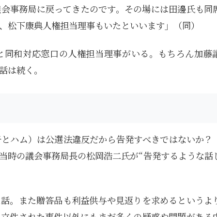
議会事務局に戻ってきたのです。その場には田邊氏も同
、松下康典人権担当理事もいたといいます」（同）
と同和対応窓口の人権担当理事がいる。もちろん加藤
話は続く。
子とハム）は公選法違反だから告発すべきではないか？
当時の議会事務局長の松岡浩二氏が“告発するような話
た話。また贈答品も利益供与や見返りを求めるというよ
1月
1月
1月
1月
1月
1月
1月
1月
1月
1月
1月
1月
1月
1月
1月
1月
2月
2月
2月
2月
2月
2月
2月
2月
2月
2月
2月
2月
2月
2月
2月
2月
13
12
13
11
11
12
11
10
11
9
0
0
0
0
0
1
13
12
14
12
14
13
12
12
11
13
0
2
3
0
0
1
Posts
Posts
Posts
Posts
Posts
Posts
Posts
Posts
Posts
Posts
Posts
Posts
Posts
Posts
Posts
Post
Posts
Posts
Posts
Posts
Posts
Posts
Posts
Posts
Posts
Posts
Posts
Posts
Posts
Posts
Posts
Post
。立件された事件以外にもまだ多くの疑惑や問題がある