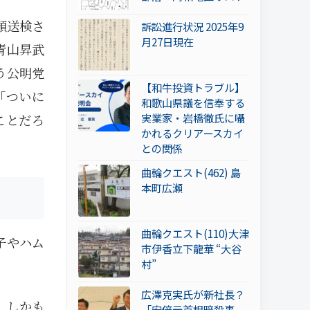
類送検さ
訴訟進行状況 2025年9
月27日現在
青山昇武
う公明党
【和牛投資トラブル】
「ついに
和歌山県議を信奉する
実業家・岩橋徹氏に囁
ことだろ
かれるクリアースカイ
との関係
曲輪クエスト(462) 島
本町広瀬
曲輪クエスト(110)大津
子やハム
市伊香立下龍華 “大谷
村”
広澤克実氏が新社長？
。しかも
「安倍元首相暗殺事