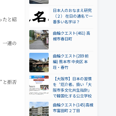
日本人のおなまえ研究
（２） 在日の通名で一
ったと紹
番多い名字は？
曲輪クエスト(461) 高
槻市春日町
。一連の
曲輪クエスト(289 前
編) 熊本市 中央区 本
荘・春竹
【大阪市】日本の習慣
”と拒否
を〝厄介者〟扱い「大
阪市多文化共生指針」
で韓国化する公立学校
曲輪クエスト(145)高槻
市富田町２丁目