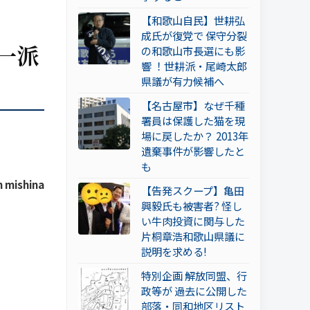
【和歌山自民】世耕弘
成氏が復党で 保守分裂
一派
の和歌山市長選にも影
響 ！世耕派・尾崎太郎
県議が有力候補へ
【名古屋市】なぜ千種
署員は保護した猫を現
場に戻したか？ 2013年
遺棄事件が影響したと
も
 mishina
【告発スクープ】亀田
興毅氏も被害者? 怪し
い牛肉投資に関与した
片桐章浩和歌山県議に
説明を求める!
特別企画 解放同盟、行
政等が 過去に公開した
部落・同和地区リスト