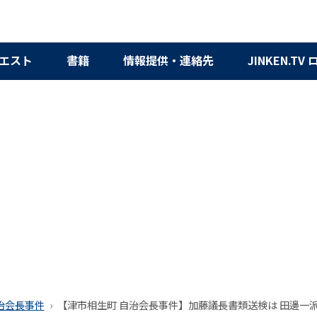
エスト
書籍
情報提供・連絡先
JINKEN.TV
治会長事件
【津市相生町 自治会長事件】加藤議長書類送検は 田邊一派