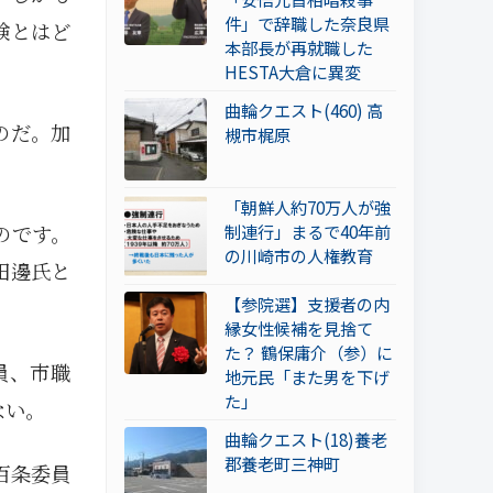
件」で辞職した奈良県
検とはど
本部長が再就職した
HESTA大倉に異変
曲輪クエスト(460) 高
のだ。加
槻市梶原
「朝鮮人約70万人が強
のです。
制連行」まるで40年前
の川崎市の人権教育
田邊氏と
【参院選】支援者の内
縁女性候補を見捨て
た？ 鶴保庸介（参）に
員、市職
地元民「また男を下げ
た」
ない。
曲輪クエスト(18)養老
郡養老町三神町
百条委員