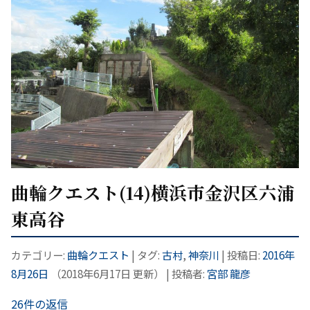
曲輪クエスト(14)横浜市金沢区六浦
東高谷
カテゴリー:
曲輪クエスト
| タグ:
古村
,
神奈川
| 投稿日:
2016年
8月26日
（
2018年6月17日
更新）
|
投稿者:
宮部 龍彦
26件の返信