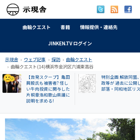
曲輪クエスト
書籍
情報提供・連絡先
JINKEN.TV ログイン
示現舎
ウェブ記事
探訪
曲輪クエスト
曲輪クエスト(14)横浜市金沢区六浦東高谷
訴訟進行状況 2025年9
【和牛投資トラブ
月27日現在
和歌山県議を信奉
実業家・岩橋徹氏
かれるクリアース
との関係