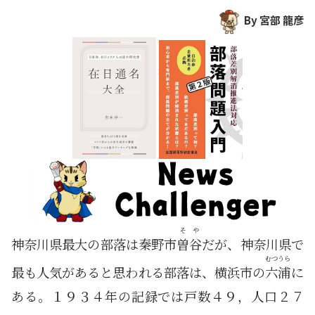
By 宮部 龍彦
そや
神奈川県最大の部落は秦野市
曽谷
だが、神奈川県で
むつうら
最も人気があると思われる部落は、横浜市の
六浦
に
ある。１９３４年の記録では戸数４９，人口２７