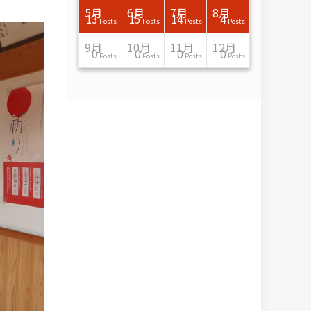
7月
7月
7月
7月
7月
7月
7月
7月
7月
7月
7月
7月
7月
7月
7月
7月
8月
8月
8月
8月
8月
8月
8月
8月
8月
8月
8月
8月
8月
8月
8月
8月
5月
6月
7月
8月
15
16
13
16
15
12
15
13
13
13
0
0
0
2
0
0
13
14
10
11
12
10
11
14
7
9
0
0
0
0
4
0
13
15
14
4
Posts
Posts
Posts
Posts
Posts
Posts
Posts
Posts
Posts
Posts
Posts
Posts
Posts
Posts
Posts
Posts
Posts
Posts
Posts
Posts
Posts
Posts
Posts
Posts
Posts
Posts
Posts
Posts
Posts
Posts
Posts
Posts
Posts
Posts
Posts
Posts
11月
11月
11月
11月
11月
11月
11月
11月
11月
11月
11月
11月
11月
11月
11月
11月
12月
12月
12月
12月
12月
12月
12月
12月
12月
12月
12月
12月
12月
12月
12月
12月
9月
10月
11月
12月
13
16
13
13
13
13
14
13
13
13
4
0
2
6
0
1
12
17
14
11
12
12
13
12
10
9
9
0
0
0
1
1
0
0
0
0
Posts
Posts
Posts
Posts
Posts
Posts
Posts
Posts
Posts
Posts
Posts
Posts
Posts
Posts
Posts
Post
Posts
Posts
Posts
Posts
Posts
Posts
Posts
Posts
Posts
Posts
Posts
Posts
Posts
Posts
Post
Post
Posts
Posts
Posts
Posts