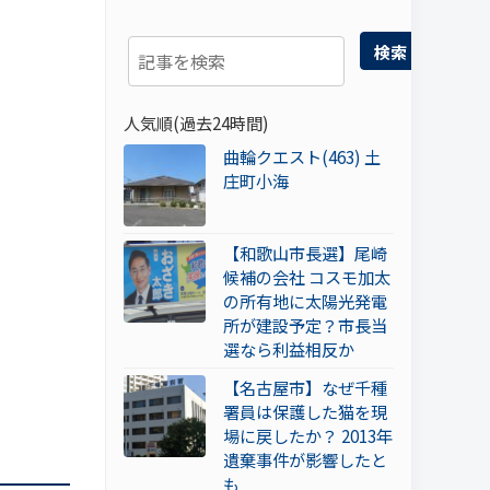
検索
人気順(過去24時間)
曲輪クエスト(463) 土
庄町小海
【和歌山市長選】尾崎
候補の会社 コスモ加太
の所有地に太陽光発電
所が建設予定？市長当
選なら利益相反か
【名古屋市】なぜ千種
署員は保護した猫を現
場に戻したか？ 2013年
遺棄事件が影響したと
も