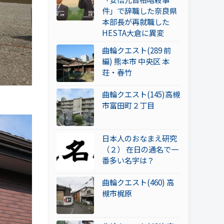
件」で辞職した奈良県
本部長が再就職した
HESTA大倉に異変
曲輪クエスト(289 前
編) 熊本市 中央区 本
荘・春竹
曲輪クエスト(145)高槻
市富田町２丁目
日本人のおなまえ研究
（２） 在日の通名で一
番多い名字は？
曲輪クエスト(460) 高
槻市梶原