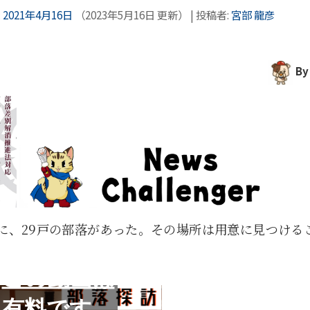
:
2021年4月16日
（
2023年5月16日
更新）
|
投稿者:
宮部 龍彦
B
に、29戸の部落があった。その場所は用意に見つける