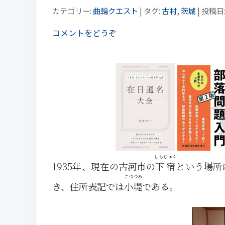
カテゴリー:
曲輪クエスト
| タグ:
古村
,
茨城
| 投稿日
コメントをどうぞ
しもじゅく
1935年、現在の古河市の
下宿
という場所
こつつみ
き、住所表記では
小堤
である。