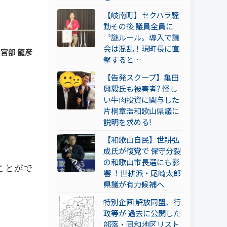
【岐南町】セクハラ騒
動その後 議員全員に
〝謎ルール〟導入で議
会は混乱！現町長に直
y 宮部 龍彦
撃すると…
【告発スクープ】亀田
興毅氏も被害者? 怪し
い牛肉投資に関与した
片桐章浩和歌山県議に
説明を求める!
【和歌山自民】世耕弘
成氏が復党で 保守分裂
の和歌山市長選にも影
ことがで
響 ！世耕派・尾崎太郎
県議が有力候補へ
特別企画 解放同盟、行
政等が 過去に公開した
部落・同和地区リスト