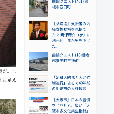
曲輪クエスト(461) 高
槻市春日町
【参院選】支援者の内
縁女性候補を見捨て
た？ 鶴保庸介（参）に
地元民「また男を下げ
た」
曲輪クエスト(18)養老
郡養老町三神町
奥だ。し
「朝鮮人約70万人が強
うに見え
制連行」まるで40年前
の川崎市の人権教育
【大阪市】日本の習慣
を〝厄介者〟扱い「大
阪市多文化共生指針」