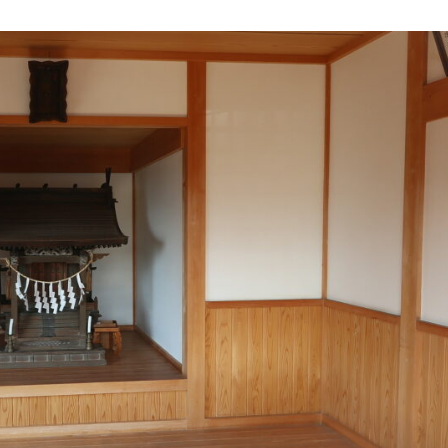
5月
5月
5月
5月
5月
5月
5月
5月
5月
5月
5月
5月
5月
5月
5月
5月
6月
6月
6月
6月
6月
6月
6月
6月
6月
6月
6月
6月
6月
6月
6月
6月
12
14
11
12
14
12
11
11
11
7
0
0
2
2
0
0
13
13
14
14
15
12
13
13
12
9
0
0
2
0
0
1
Posts
Posts
Posts
Posts
Posts
Posts
Posts
Posts
Posts
Posts
Posts
Posts
Posts
Posts
Posts
Posts
Posts
Posts
Posts
Posts
Posts
Posts
Posts
Posts
Posts
Posts
Posts
Posts
Posts
Posts
Posts
Post
9月
9月
9月
9月
9月
9月
9月
9月
9月
9月
9月
9月
9月
9月
9月
9月
10月
10月
10月
10月
10月
10月
10月
10月
10月
10月
10月
10月
10月
10月
10月
10月
15
13
16
16
14
13
12
12
13
12
0
0
4
2
1
1
15
19
16
13
17
12
13
14
13
11
0
0
7
2
0
1
Posts
Posts
Posts
Posts
Posts
Posts
Posts
Posts
Posts
Posts
Posts
Posts
Posts
Posts
Post
Post
Posts
Posts
Posts
Posts
Posts
Posts
Posts
Posts
Posts
Posts
Posts
Posts
Posts
Posts
Posts
Post