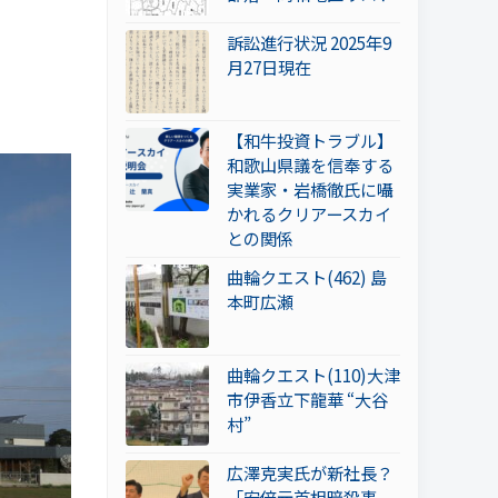
訴訟進行状況 2025年9
月27日現在
【和牛投資トラブル】
和歌山県議を信奉する
実業家・岩橋徹氏に囁
かれるクリアースカイ
との関係
曲輪クエスト(462) 島
本町広瀬
曲輪クエスト(110)大津
市伊香立下龍華 “大谷
村”
広澤克実氏が新社長？
「安倍元首相暗殺事