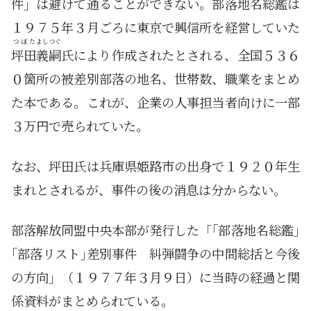
件」は避けて通ることができない。部落地名総鑑は
１９７５年３月ごろに東京で興信所を経営していた
つぼた
よしつぐ
坪田
義嗣
氏により作成されたとされる、全国５３６
０箇所の被差別部落の地名、世帯数、職業をまとめ
た本である。これが、企業の人事担当者向けに一部
３万円で売られていた。
なお、坪田氏は兵庫県姫路市の出身で１９２０年生
まれとされるが、事件の後の消息は分からない。
部落解放同盟中央本部が発行した「｢部落地名総鑑｣
｢部落リスト｣差別事件 糾弾闘争の中間総括と今後
の方向」（１９７７年３月９日）に当時の経過と関
係資料がまとめられている。