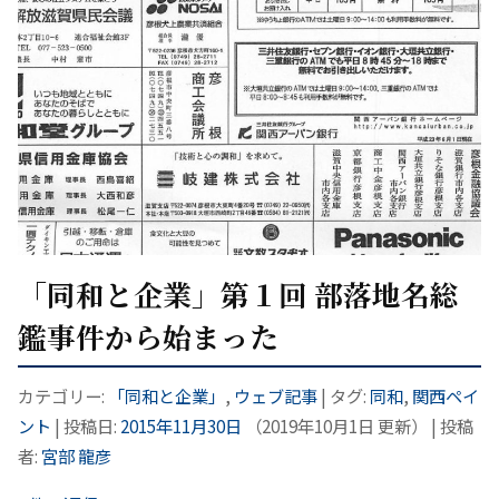
「同和と企業」第１回 部落地名総
鑑事件から始まった
カテゴリー:
「同和と企業」
,
ウェブ記事
| タグ:
同和
,
関西ペイ
ント
| 投稿日:
2015年11月30日
（
2019年10月1日
更新）
|
投稿
者:
宮部 龍彦