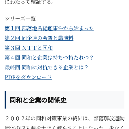
にわたって検証する。
シリーズ一覧
第１回 部落地名総鑑事件から始まった
第２回 同企連の会費と講演料
第３回 ＮＴＴと同和
第４回 同和と企業は持ちつ持たれつ？
最終回 同和に対抗できる企業とは？
PDFをダウンロード
同和と企業の関係史
２００２年の同和対策事業の終結は、部落解放運動
団体の収入源を大きく減らすことになった。少なく