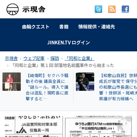
曲輪クエスト
書籍
情報提供・連絡先
JINKEN.TV ログイン
示現舎
ウェブ記事
探訪
「同和と企業」
「同和と企業」第１回 部落地名総鑑事件から始まった
【和歌山自民】世耕弘
特別企画 解放同盟
成氏が復党で 保守分裂
政等が 過去に公開
の和歌山市長選にも影
部落・同和地区リ
響 ！世耕派・尾崎太郎
県議が有力候補へ