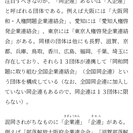
注目すべきなのが、「
同企連
」あるいは「
人企連
」
と呼ばれる団体である。例えば大阪には「大阪同
和・人権問題企業連絡会」、愛知には「愛知人権啓
発企業連絡会」、東京には「東京人権啓発企業連絡
会」がある。同様の団体は他にも長野、滋賀、京
都、兵庫、鳥取、香川、広島、福岡、千葉、埼玉に
存在しており、それら１３団体が連携して「同和問
題に取り組む全国企業連絡会」（全国同企連）とい
う団体を構成している（なお、全国同企連に加入し
ていない同企連もあるので、同企連は１３団体に限
らない）。
きぎょうれん
きれん
混同されがちなものに「
企業連
」「
企連
」がある。
例えば「部落解放大阪府企業連合会」「滋賀部落解