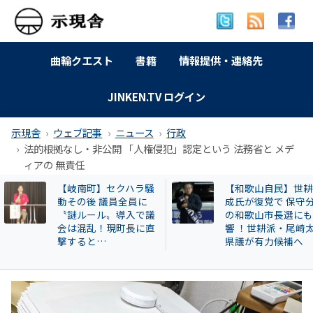
曲輪クエスト
書籍
情報提供・連絡先
JINKEN.TV ログイン
示現舎
ウェブ記事
ニュース
行政
法的根拠なし・非公開 「人権侵犯」認定という 法務省と メデ
ィアの 無責任
【和歌山自民】世耕弘
特別企画 解放同盟
成氏が復党で 保守分裂
政等が 過去に公開
の和歌山市長選にも影
部落・同和地区リ
響 ！世耕派・尾崎太郎
県議が有力候補へ