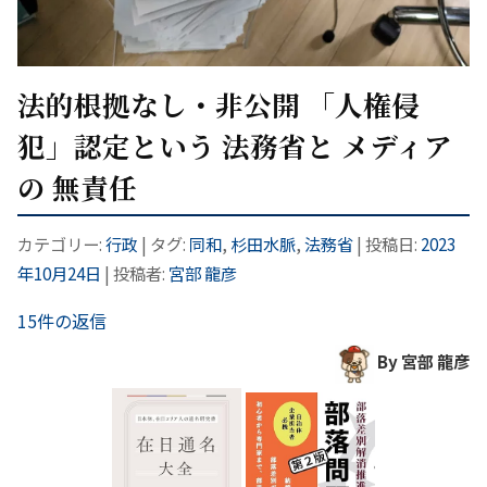
法的根拠なし・非公開 「人権侵
犯」認定という 法務省と メディア
の 無責任
カテゴリー:
行政
| タグ:
同和
,
杉田水脈
,
法務省
| 投稿日:
2023
年10月24日
|
投稿者:
宮部 龍彦
15件の返信
By 宮部 龍彦