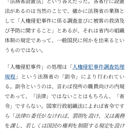
「法務省設置法」という答えだった。各省庁に設置
法があるのは当然のことで、確かに法務省の業務と
して「人権侵犯事件に係る調査並びに被害の救済及
び予防に関すること」とあるが、それは省内の組織
体制の規定であって、一般国民に何かを出来るとい
うものではない。
「人権侵犯事件」の処理は「
人権侵犯事件調査処理
規程
」という法務省の「訓令」により行われてい
る。訓令というのは、言わば役所の職員向けの内規
であって、「法律」ではないことはもちろん、「省
令」ですらない。国家行政組織法によれば省令です
ら「
法律
の
委任
が
なければ
、
罰則
を
設け
、
又は義務
を
課し
、
若しくは国民
の
権利
を
制限する規定
を
設け