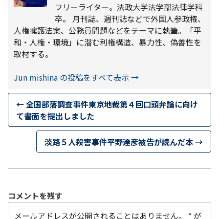
フリーライター。法政大学法学部法律学科
卒。 月刊誌、週刊誌などで外国人参政権、
人権擁護法案、公務員問題などをテーマに執筆。「平
和・人権・環境」に潜む利権構造、暴力性、偽善性を
取材する。
Jun mishina の投稿をすべて表示
→
←
全国部落調査事件東京地裁第４回口頭弁論に向け
て書面を提出しました
淡路５人殺害事件平野達彦被告が読んだ本
→
コメントを残す
メールアドレスが公開されることはありません。
*
が