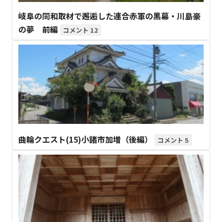
岐阜の同和取材で邂逅した連合赤軍の黒幕・川島豪
の夢 前編
12
曲輪クエスト(15)小諸市加増（後編）
5