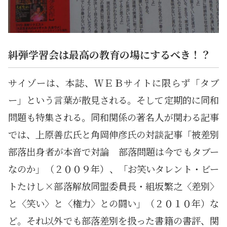
糾弾学習会は最高の教育の場にするべき！？
サイゾーは、本誌、ＷＥＢサイトに限らず「タブ
ー」という言葉が散見される。そして定期的に同和
問題も特集される。同和関係の著名人が関わる記事
では、上原善広氏と角岡伸彦氏の対談記事「被差別
部落出身者が本音で対論 部落問題は今でもタブー
なのか」（２００９年）、「お笑いタレント・ビー
トたけし×部落解放同盟委員長・組坂繁之〈差別〉
と〈笑い〉と〈権力〉との闘い」（２０１０年）な
ど。それ以外でも部落差別を扱った書籍の書評、関