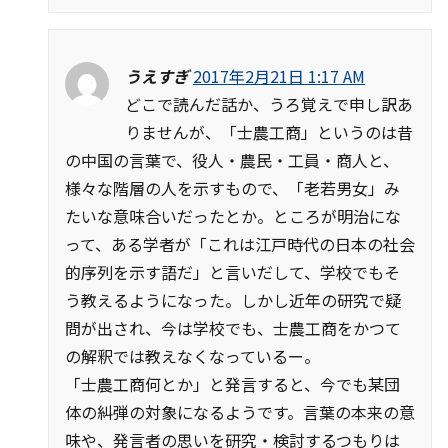
うえすぎ
2017年2月21日 1:17 AM
どこで読んだ話か、うろ覚えで申し訳あ
りませんが、「士農工商」というのは昔
の中国の言葉で、役人・農民・工員・商人と、
様々な階層の人を示すもので、「老若男女」み
たいな意味合いだったとか。ところが明治にな
って、ある学者が「これは江戸時代の日本の社会
的序列を示す語だ」と言いだして、学校でもそ
う教えるようになった。しかし近年の研究で疑
問が出され、今は学校でも、士農工商をかつて
の解釈では教えなくなっているー。
「士農工商何とか」と発言すると、今でも某団
体の糾弾の対象になるようです。言葉の本来の意
味や、発言者の思いを研究・検討するつもりは