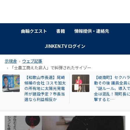
曲輪クエスト
書籍
情報提供・連絡先
JINKEN.TV ログイン
示現舎
ウェブ記事
「士農工商えた非人」で糾弾されたサイゾー
【和歌山市長選】尾崎
【岐南町】セクハ
候補の会社 コスモ加太
動その後 議員全員
の所有地に太陽光発電
〝謎ルール〟導入
所が建設予定？市長当
会は混乱！現町長
選なら利益相反か
撃すると…