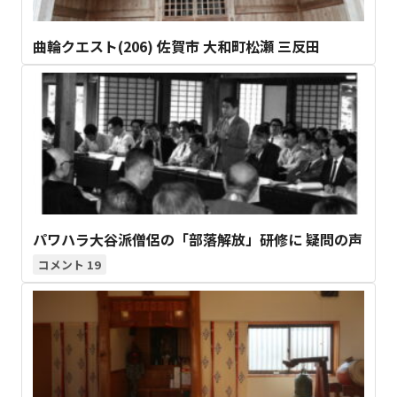
曲輪クエスト(206) 佐賀市 大和町松瀬 三反田
パワハラ大谷派僧侶の「部落解放」研修に 疑問の声
19