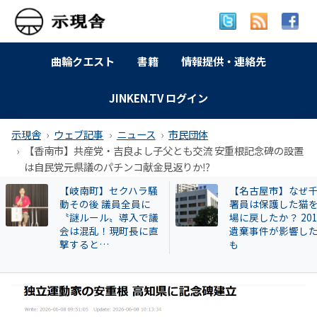
曲輪クエスト
書籍
情報提供・連絡先
JINKEN.TV ログイン
示現舎
ウェブ記事
ニュース
市民団体
【香南市】共産党・吉良よし子父とも交流 安重根記念碑の設置
は自民党元県議のパチンコ献金見返りか⁉
【名古屋市】なぜ千種
【和歌山自民】世
署員は保護した猫を現
成氏が復党で 保守
場に戻したか？ 2013年
の和歌山市長選に
遺棄事件が影響したと
響 ！世耕派・尾崎
も
県議が有力候補へ