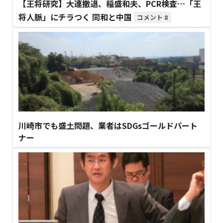
【王将研究】大連撤退、稲盛和夫、PCR検査…「王
将人脈」にチラつく 同和と中国
8
川崎市でも盛土問題、業者はSDGsゴールドパート
ナー