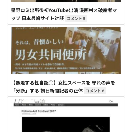
星野ロミ出所後初YouTube出演 漫画村×破産者マ
ップ 日本最凶サイト対談
5
【暴走する性自認①】女性スペースを 守れの声を
「分断」する 朝日新聞記者の正体
6