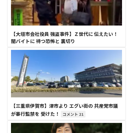
【大垣市会社役員 強盗事件】Ｚ世代に 伝えたい！
闇バイトに 待つ恐怖と 裏切り
【三重県伊賀市】津市より エグい街の 共産党市議
が暴行監禁を 受けた！
21