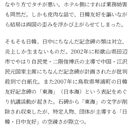
なやり方でタチが悪い。ホテル側にすれば業務妨害
も同然だ。しかも皮肉な話で、日韓友好を謳いなが
ら結局は両国の歪みを浮かび上がらせてしまった。
そもそも日韓、日中にちなんだ記念碑の類は対立、
炎上しか生まないものだ。2002年に和歌山県田辺
市でやはり自民党・二階俊博氏の主導で中国・江沢
民元国家主席にちなんだ記念碑が計画されたが批判
殺到で白紙化。また2007年に鳥取県琴浦町の日韓
友好記念碑の「東海」（日本海）という表記をめぐ
り抗議活動が起きた。石碑から「東海」の文字が削
除され収束したが、特定人物、団体が主導する「日
韓・日中友好」の空疎さが際立つ。