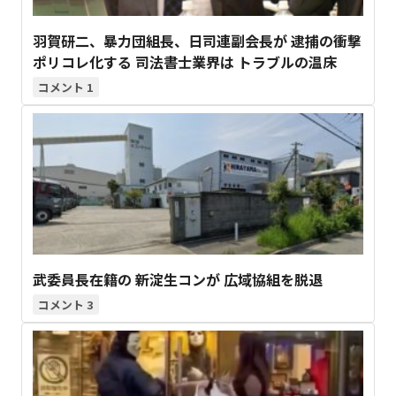
羽賀研二、暴力団組長、日司連副会長が 逮捕の衝撃
ポリコレ化する 司法書士業界は トラブルの温床
1
武委員長在籍の 新淀生コンが 広域協組を脱退
3