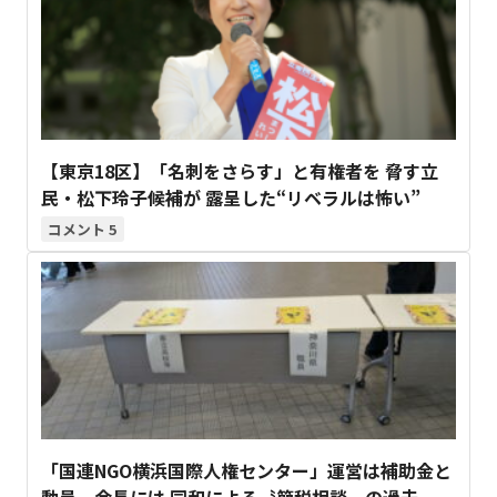
【東京18区】「名刺をさらす」と有権者を 脅す立
民・松下玲子候補が 露呈した“リベラルは怖い”
5
「国連NGO横浜国際人権センター」運営は補助金と
動員、会長には 同和による〝節税相談〟の過去