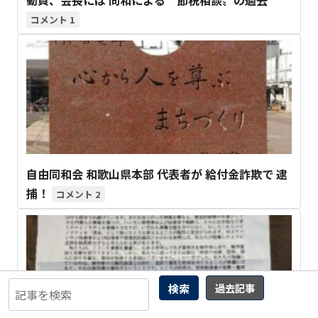
1
自由同和会 和歌山県本部 代表者が 給付金詐欺で 逮
捕！
2
検索
過去記事