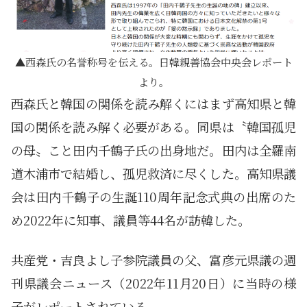
西森氏の名誉称号を伝える。日韓親善協会中央会レポート
より。
西森氏と韓国の関係を読み解くにはまず高知県と韓
国の関係を読み解く必要がある。同県は〝韓国孤児
の母〟こと田内千鶴子氏の出身地だ。田内は全羅南
道木浦市で結婚し、孤児救済に尽くした。高知県議
会は田内千鶴子の生誕110周年記念式典の出席のた
め2022年に知事、議員等44名が訪韓した。
共産党・吉良よし子参院議員の父、富彦元県議の週
刊県議会ニュース（2022年11月20日）に当時の様
子がレポートされている。