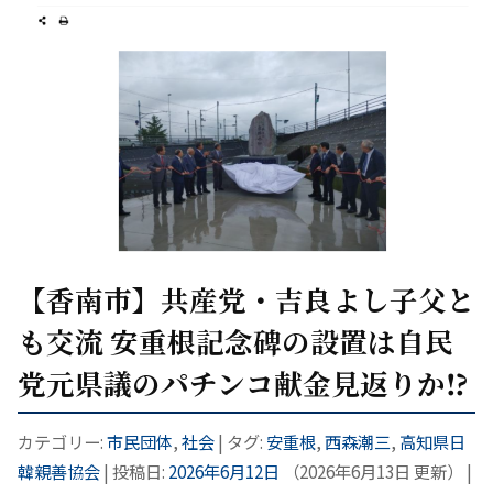
【香南市】共産党・吉良よし子父と
も交流 安重根記念碑の設置は自民
党元県議のパチンコ献金見返りか⁉
カテゴリー:
市民団体
,
社会
| タグ:
安重根
,
西森潮三
,
高知県日
韓親善協会
| 投稿日:
2026年6月12日
（
2026年6月13日
更新）
|