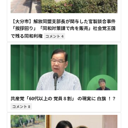
【大分市】解放同盟支部長が関与した官製談合事件
「挨拶回り」「同和対策課で肉を販売」社会党王国
で残る同和利権
4
共産党「60代以上の 党員８割」 の現実に 白旗 ！？
8