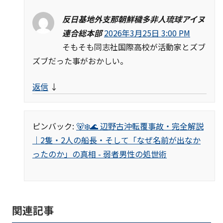
反日基地外支那朝鮮穢多非人琉球アイヌ
連合総本部
2026年3月25日 3:00 PM
そもそも同志社国際高校が活動家とズブ
ズブだった事がおかしい。
返信
↓
ピンバック:
🐻‍❄️🌊 辺野古沖転覆事故・完全解説
｜2隻・2人の船長・そして「なぜ名前が出なか
ったのか」の真相 - 弱者男性の処世術
関連記事