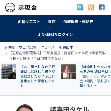
曲輪クエスト
書籍
情報提供・連絡先
JINKEN.TV ログイン
示現舎
ウェブ記事
ニュース
市民団体
【辺野古沖転覆事故】平和丸船長・諸喜田タケル氏は事情聴取
中 担当弁護士「今は回答できない」
【岐南町】セクハラ騒
【告発スクープ】
動その後 議員全員に
興毅氏も被害者? 怪
〝謎ルール〟導入で議
い牛肉投資に関与
会は混乱！現町長に直
片桐章浩和歌山県
撃すると…
説明を求める!