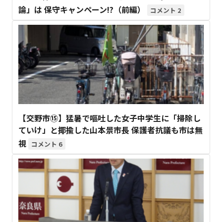
論」は 保守キャンペーン!?（前編）
2
【交野市⑮】猛暑で嘔吐した女子中学生に「掃除し
ていけ」と揶揄した山本景市長 保護者抗議も市は無
視
6