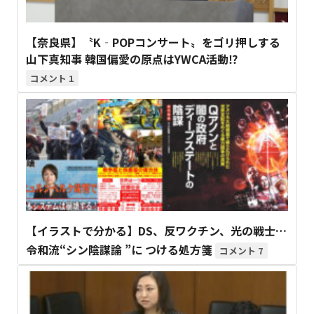
【奈良県】〝K‐POPコンサート〟をゴリ押しする
山下真知事 韓国偏愛の原点はYWCA活動⁉
1
【イラストで分かる】DS、反ワクチン、光の戦士…
令和流“シン陰謀論 ”に つける処方箋
7