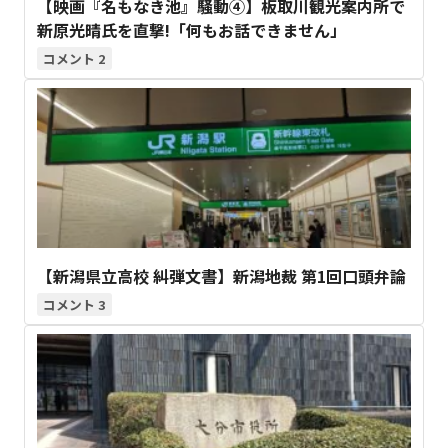
【映画『名もなき池』騒動④】板取川観光案内所で
新原光晴氏を直撃!「何もお話できません」
2
【新潟県立高校 糾弾文書】新潟地裁 第1回口頭弁論
3