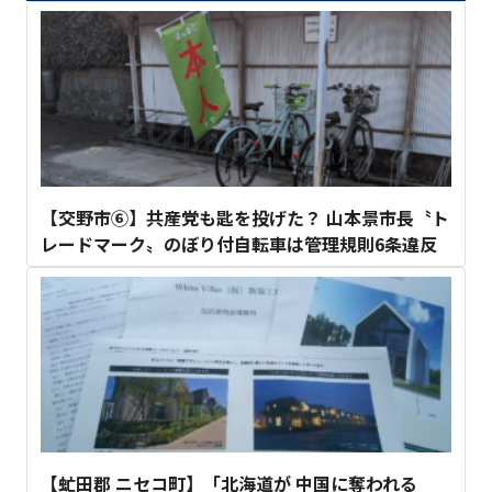
【交野市⑥】共産党も匙を投げた？ 山本景市長〝ト
レードマーク〟のぼり付自転車は管理規則6条違反
【虻田郡 ニセコ町】「北海道が 中国に奪われる