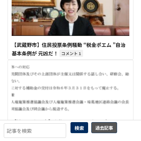
【武蔵野市】住民投票条例騒動 “税金ポエム ”自治
基本条例が 元凶だ！
1
【埼玉県 久喜市】人権イベントのずさん会計とパワ
検索
過去記事
ハラ問題 部落解放同盟と 絶縁の背景
7