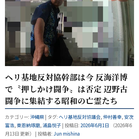
ヘリ基地反対協幹部は今 反海洋博
で〝押しかけ闘争〟は否定 辺野古
闘争に集結する昭和の亡霊たち
カテゴリー:
沖縄県
| タグ:
ヘリ基地反対協議会
,
仲村善幸
,
安次
富浩
,
東恩納琢磨
,
浦島悦子
| 投稿日:
2026年6月1日
（
2026年6
月13日
更新）
|
投稿者:
Jun mishina