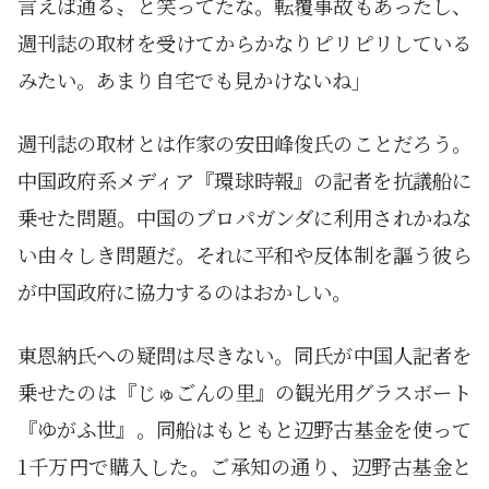
言えば通る〟と笑ってたな。転覆事故もあったし、
週刊誌の取材を受けてからかなりピリピリしている
みたい。あまり自宅でも見かけないね」
週刊誌の取材とは作家の安田峰俊氏のことだろう。
中国政府系メディア『環球時報』の記者を抗議船に
乗せた問題。中国のプロパガンダに利用されかねな
い由々しき問題だ。それに平和や反体制を謳う彼ら
が中国政府に協力するのはおかしい。
東恩納氏への疑問は尽きない。同氏が中国人記者を
乗せたのは『じゅごんの里』の観光用グラスボート
『ゆがふ世』。同船はもともと辺野古基金を使って
1千万円で購入した。ご承知の通り、辺野古基金と