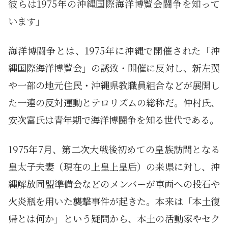
彼らは1975年の沖縄国際海洋博覧会闘争を知って
います」
海洋博闘争とは、1975年に沖縄で開催された「沖
縄国際海洋博覧会」の誘致・開催に反対し、新左翼
や一部の地元住民・沖縄県教職員組合などが展開し
た一連の反対運動とテロリズムの総称だ。仲村氏、
安次富氏は青年期で海洋博闘争を知る世代である。
1975年7月、第二次大戦後初めての皇族訪問となる
皇太子夫妻（現在の上皇上皇后）の来県に対し、沖
縄解放同盟準備会などのメンバーが車両への投石や
火炎瓶を用いた襲撃事件が起きた。本来は「本土復
帰とは何か」という疑問から、本土の活動家やセク