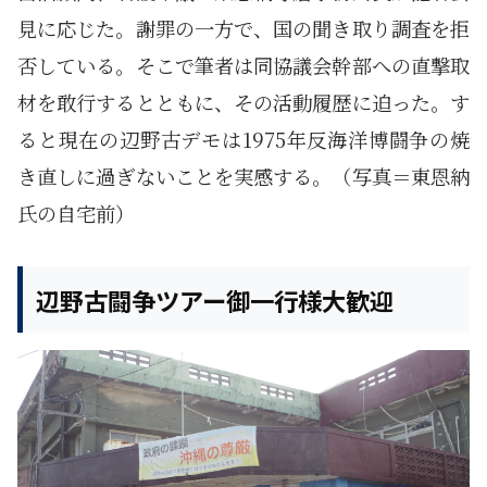
見に応じた。謝罪の一方で、国の聞き取り調査を拒
否している。そこで筆者は同協議会幹部への直撃取
材を敢行するとともに、その活動履歴に迫った。す
ると現在の辺野古デモは1975年反海洋博闘争の焼
き直しに過ぎないことを実感する。（写真＝東恩納
氏の自宅前）
辺野古闘争ツアー御一行様大歓迎