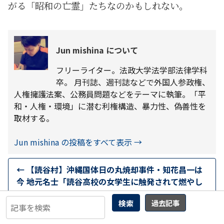
がる「昭和の亡霊」たちなのかもしれない。
Jun mishina について
フリーライター。法政大学法学部法律学科
卒。 月刊誌、週刊誌などで外国人参政権、
人権擁護法案、公務員問題などをテーマに執筆。「平
和・人権・環境」に潜む利権構造、暴力性、偽善性を
取材する。
Jun mishina の投稿をすべて表示
→
←
【読谷村】沖縄国体日の丸焼却事件・知花昌一は
今 地元名士「読谷高校の女学生に触発されて燃やし
た」
検索
過去記事
曲輪クエスト(454) 松本市島内
→