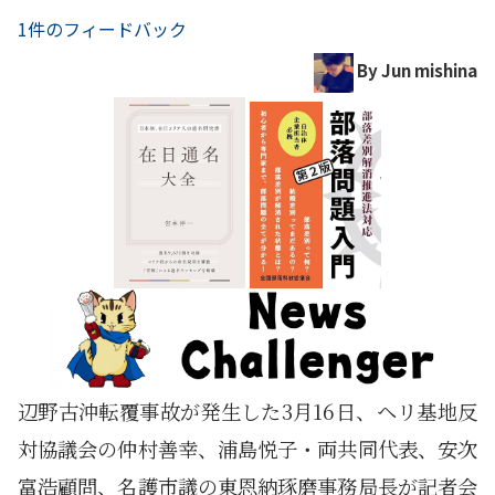
1件のフィードバック
By Jun mishina
辺野古沖転覆事故が発生した3月16日、ヘリ基地反
対協議会の仲村善幸、浦島悦子・両共同代表、安次
富浩顧問、名護市議の東恩納琢磨事務局長が記者会