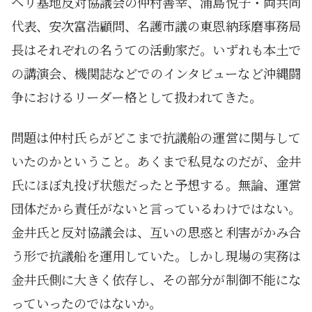
ヘリ基地反対協議会の仲村善幸、浦島悦子・両共同
代表、安次富浩顧問、名護市議の東恩納琢磨事務局
長はそれぞれの名うての活動家だ。いずれも本土で
の講演会、機関誌などでのインタビューなど沖縄闘
争におけるリーダー格として扱われてきた。
問題は仲村氏らがどこまで抗議船の運営に関与して
いたのかということ。あくまで私見なのだが、金井
氏にほぼ丸投げ状態だったと予想する。無論、運営
団体だから責任がないと言っているわけではない。
金井氏と反対協議会は、互いの思惑と利害がかみ合
う形で抗議船を運用していた。しかし現場の実務は
金井氏側に大きく依存し、その部分が制御不能にな
っていったのではないか。