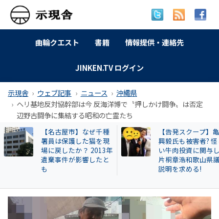
曲輪クエスト
書籍
情報提供・連絡先
JINKEN.TV ログイン
示現舎
ウェブ記事
ニュース
沖縄県
ヘリ基地反対協幹部は今 反海洋博で〝押しかけ闘争〟は否定
辺野古闘争に集結する昭和の亡霊たち
【告発スクープ】亀田
【岐南町】セクハ
興毅氏も被害者? 怪し
動その後 議員全員
い牛肉投資に関与した
〝謎ルール〟導入
片桐章浩和歌山県議に
会は混乱！現町長
説明を求める!
撃すると…