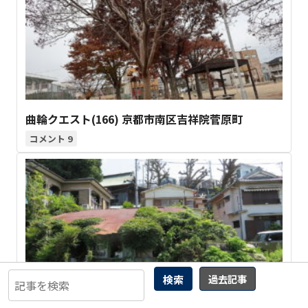
曲輪クエスト(166) 京都市南区吉祥院菅原町
9
検索
過去記事
曲輪クエスト(141)足柄下郡湯河原町 吉浜千歳ヶ丘
15