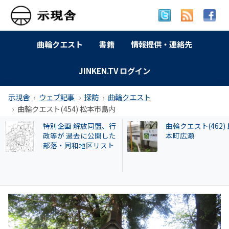
曲輪クエスト
書籍
情報提供・連絡先
JINKEN.TV ログイン
示現舎
ウェブ記事
探訪
曲輪クエスト
曲輪クエスト(454) 松本市島内
曲輪クエスト(462) 島
曲輪クエスト(110)
本町広瀬
市伊香立下龍華 “大
村”