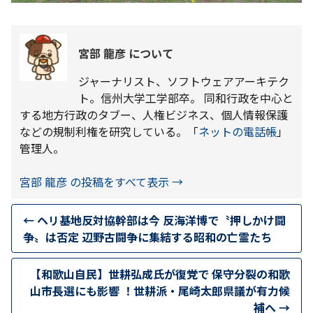
宮部 龍彦 について
ジャーナリスト、ソフトウェアアーキテク
ト。信州大学工学部卒。 同和行政を中心と
する地方行政のタブー、人権ビジネス、個人情報保護
などの規制利権を研究している。「
ネットの電話帳
」
管理人。
宮部 龍彦 の投稿をすべて表示
→
←
ヘリ基地反対協幹部は今 反海洋博で〝押しかけ闘
争〟は否定 辺野古闘争に集結する昭和の亡霊たち
【和歌山自民】世耕弘成氏が復党で 保守分裂の和歌
山市長選にも影響 ！世耕派・尾崎太郎県議が有力候
補へ
→