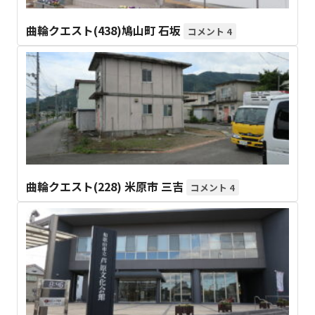
曲輪クエスト(438)鳩山町 石坂
4
曲輪クエスト(228) 米原市 三吉
4