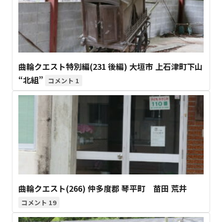
曲輪クエスト特別編(231 後編) 大垣市 上石津町下山
“北組”
1
曲輪クエスト(266) 仲多度郡 琴平町 苗田 荒井
19