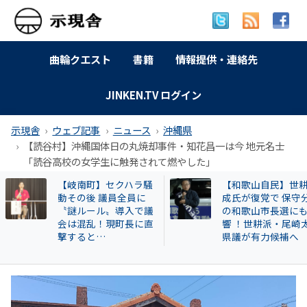
曲輪クエスト
書籍
情報提供・連絡先
JINKEN.TV ログイン
示現舎
ウェブ記事
ニュース
沖縄県
【読谷村】沖縄国体日の丸焼却事件・知花昌一は今 地元名士
「読谷高校の女学生に触発されて燃やした」
【和歌山自民】世耕弘
特別企画 解放同盟
成氏が復党で 保守分裂
政等が 過去に公開
の和歌山市長選にも影
部落・同和地区リ
響 ！世耕派・尾崎太郎
県議が有力候補へ