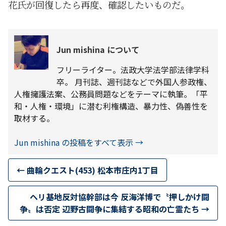
花氏が回復したら再度、確認したいものだ。
Jun mishina について
フリーライター。法政大学法学部法律学科
卒。 月刊誌、週刊誌などで外国人参政権、
人権擁護法案、公務員問題などをテーマに執筆。「平
和・人権・環境」に潜む利権構造、暴力性、偽善性を
取材する。
Jun mishina の投稿をすべて表示
→
←
曲輪クエスト(453) 松本市庄内1丁目
ヘリ基地反対協幹部は今 反海洋博で〝押しかけ闘
争〟は否定 辺野古闘争に集結する昭和の亡霊たち
→