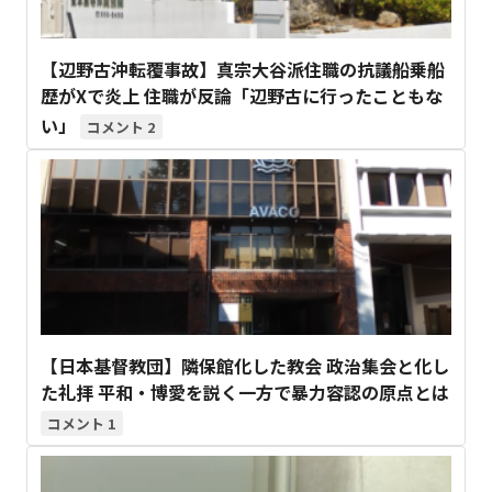
【辺野古沖転覆事故】真宗大谷派住職の抗議船乗船
歴がXで炎上 住職が反論「辺野古に行ったこともな
い」
2
【日本基督教団】隣保館化した教会 政治集会と化し
た礼拝 平和・博愛を説く一方で暴力容認の原点とは
1