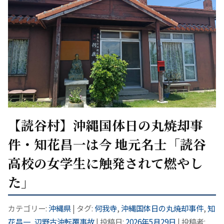
【読谷村】沖縄国体日の丸焼却事
件・知花昌一は今 地元名士「読谷
高校の女学生に触発されて燃やし
た」
カテゴリー:
沖縄県
| タグ:
何我寺
,
沖縄国体日の丸焼却事件
,
知
花昌一
,
辺野古沖転覆事故
| 投稿日:
2026年5月29日
|
投稿者: