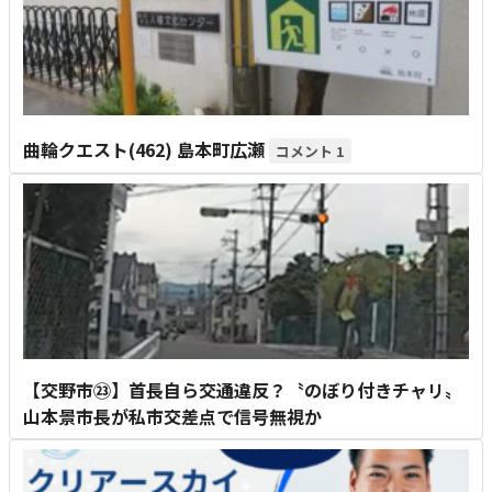
曲輪クエスト(462) 島本町広瀬
1
【交野市㉓】首長自ら交通違反？〝のぼり付きチャリ〟
山本景市長が私市交差点で信号無視か