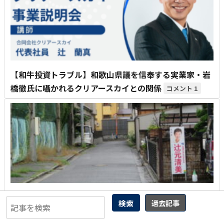
【和牛投資トラブル】和歌山県議を信奉する実業家・岩
橋徹氏に囁かれるクリアースカイとの関係
1
曲輪クエスト(461) 高槻市春日町
4
検索
過去記事