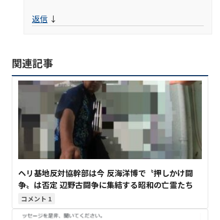
返信
↓
関連記事
ヘリ基地反対協幹部は今 反海洋博で〝押しかけ闘
争〟は否定 辺野古闘争に集結する昭和の亡霊たち
1