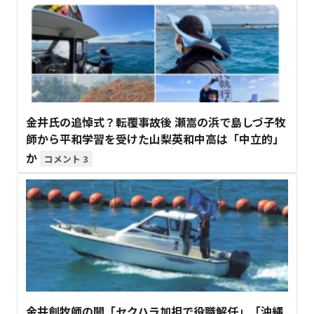
金井氏の追悼式？転覆事故後 瀬嵩の浜で島しづ子牧
師から平和学習を受けた山梨英和中高は「中立的」
か
3
金井創牧師の闇「セクハラ加担で役職解任」「沖縄