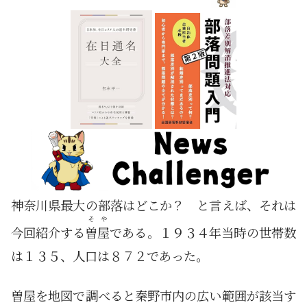
神奈川県最大の部落はどこか？ と言えば、それは
そや
今回紹介する
曽屋
である。１９３４年当時の世帯数
は１３５、人口は８７２であった。
曽屋を地図で調べると秦野市内の広い範囲が該当す