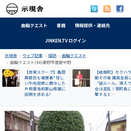
曲輪クエスト
書籍
情報提供・連絡先
JINKEN.TV ログイン
示現舎
ウェブ記事
探訪
曲輪クエスト
曲輪クエスト(44)秦野市曽屋中野
【岐南町】セクハラ騒
【和歌山自民】世
動その後 議員全員に
成氏が復党で 保守
〝謎ルール〟導入で議
の和歌山市長選に
会は混乱！現町長に直
響 ！世耕派・尾崎
撃すると…
県議が有力候補へ