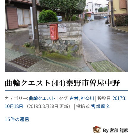
曲輪クエスト(44)秦野市曽屋中野
カテゴリー:
曲輪クエスト
| タグ:
古村
,
神奈川
| 投稿日:
2017年
10月18日
（
2019年8月28日
更新）
|
投稿者:
宮部 龍彦
15件の返信
By 宮部 龍彦