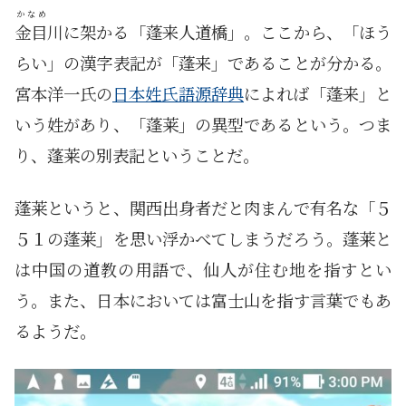
かなめ
金目
川に架かる「蓬来人道橋」。ここから、「ほう
らい」の漢字表記が「蓬来」であることが分かる。
宮本洋一氏の
日本姓氏語源辞典
によれば「蓬来」と
いう姓があり、「蓬莱」の異型であるという。つま
り、蓬莱の別表記ということだ。
蓬莱というと、関西出身者だと肉まんで有名な「５
５１の蓬莱」を思い浮かべてしまうだろう。蓬莱と
は中国の道教の用語で、仙人が住む地を指すとい
う。また、日本においては富士山を指す言葉でもあ
るようだ。