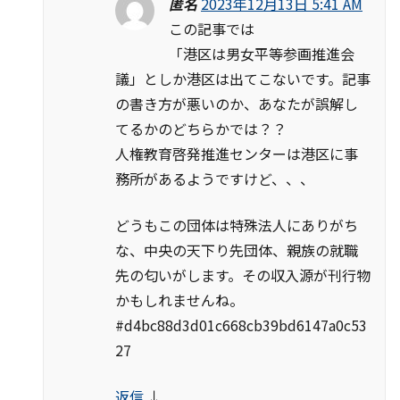
匿名
2023年12月13日 5:41 AM
この記事では
「港区は男女平等参画推進会
議」としか港区は出てこないです。記事
の書き方が悪いのか、あなたが誤解し
てるかのどちらかでは？？
人権教育啓発推進センターは港区に事
務所があるようですけど、、、
どうもこの団体は特殊法人にありがち
な、中央の天下り先団体、親族の就職
先の匂いがします。その収入源が刊行物
かもしれませんね。
#d4bc88d3d01c668cb39bd6147a0c53
27
返信
↓