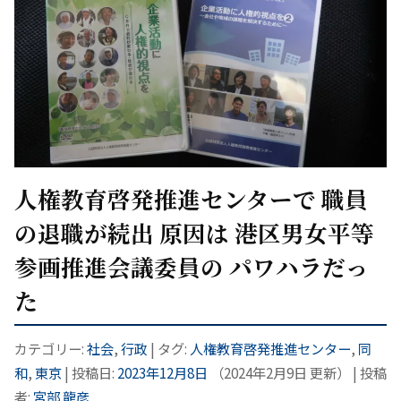
人権教育啓発推進センターで 職員
の退職が続出 原因は 港区男女平等
参画推進会議委員の パワハラだっ
た
カテゴリー:
社会
,
行政
| タグ:
人権教育啓発推進センター
,
同
和
,
東京
| 投稿日:
2023年12月8日
（
2024年2月9日
更新）
|
投稿
者:
宮部 龍彦