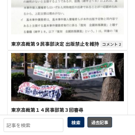
東京高裁第９民事部決定 出版禁止を維持
2
東京高裁第１４民事部第３回審尋
検索
過去記事