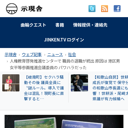
曲輪クエスト
書籍
情報提供・連絡先
JINKEN.TV ログイン
示現舎
ウェブ記事
ニュース
社会
人権教育啓発推進センターで 職員の退職が続出 原因は 港区男
女平等参画推進会議委員の パワハラだった
【和歌山自民】世耕弘
特別企画 解放同盟
成氏が復党で 保守分裂
政等が 過去に公開
の和歌山市長選にも影
部落・同和地区リ
響 ！世耕派・尾崎太郎
県議が有力候補へ