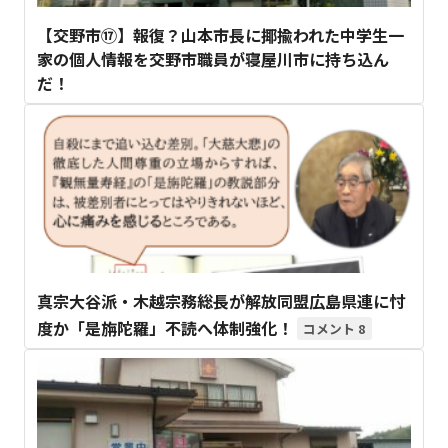
【交野市⑰】報復？山本市長に揶揄われた中学生一
家の個人情報を交野市職員が寝屋川市に持ち込ん
だ！
真宗大谷派・木越宗務総長が解放同盟広島県連に忖
度か「是旃陀羅」不読へ体制強化！
8