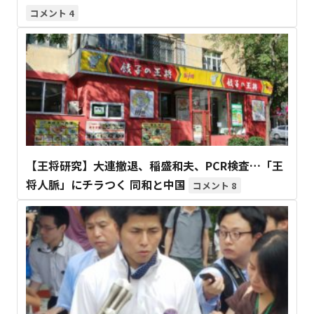
4
【王将研究】大連撤退、稲盛和夫、PCR検査…「王
将人脈」にチラつく 同和と中国
8