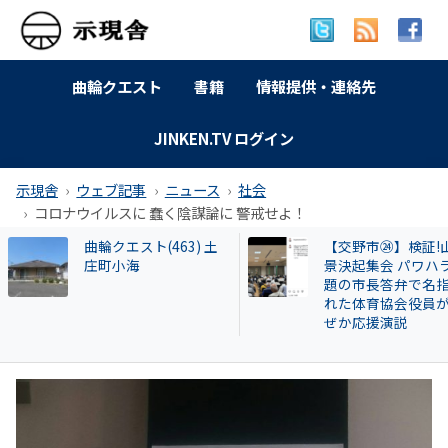
曲輪クエスト
書籍
情報提供・連絡先
JINKEN.TV ログイン
示現舎
ウェブ記事
ニュース
社会
コロナウイルスに 蠢く陰謀論に 警戒せよ！
【交野市㉔】検証!山本
【告発スクープ】
景決起集会 パワハラ問
興毅氏も被害者? 怪
題の市長答弁で名指さ
い牛肉投資に関与
れた体育協会役員がな
片桐章浩和歌山県
ぜか応援演説
説明を求める!