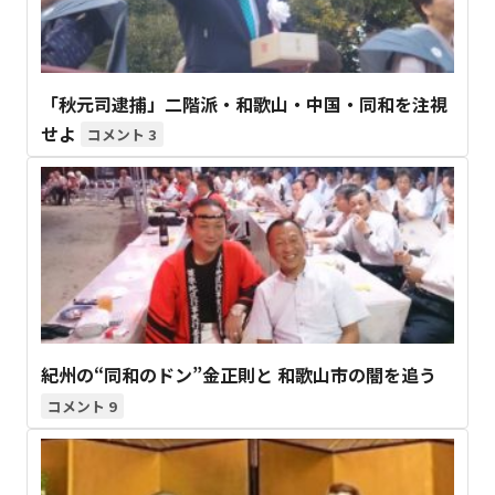
「秋元司逮捕」二階派・和歌山・中国・同和を注視
せよ
3
紀州の“同和のドン”金正則と 和歌山市の闇を追う
9