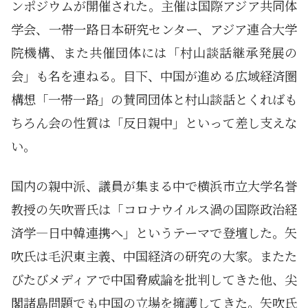
ンポジウムが開催された。主催は国際アジア共同体
学会、一帯一路日本研究センター、アジア連合大学
院機構、また共催団体には「村山談話継承発展の
会」も名を連ねる。目下、中国が進める広域経済圏
構想「一帯一路」の賛同団体と村山談話とくればも
ちろん会の性質は「反日親中」といって差し支えな
い。
国内の親中派、議員が集まる中で横浜市立大学名誉
教授の矢吹晋氏は「コロナウイルス渦の国際政治経
済学―日中韓連携へ」というテーマで登壇した。矢
吹氏は毛沢東主義、中国経済の研究の大家。またた
びたびメディアで中国脅威論を批判してきた他、尖
閣諸島問題でも中国の立場を擁護してきた。矢吹氏