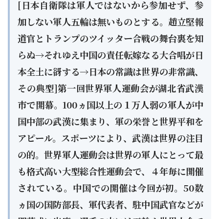
[日本自衛隊は軍人ではないから参加せず、参
加しない軍人五輪は無いものとする。趙立堅報
道官とトランプのツイッター合戦の舞台裏を知
らぬ→それゆえ中国の責任転嫁なる大合唱が日
本全土に谺する→日本の常識は世界の非常識、
その典型]第一回世界軍人運動会が湖北省武漢
市で開幕。100ヵ国以上の１万人弱の軍人が中
国中部の武漢に集まり、軍の栄誉と世界平和を
アピール。スポーツにより、武漢は世界の注目
の的。世界軍人運動会は世界の軍人にとって最
も格式高い大型総合性運動会で、４年毎に開催
されている。中国での開催は今回が初。50数
ヵ国の国防部長、軍代表者、駐中国武官などが