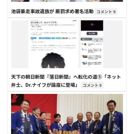
池袋暴走事故遺族が 厳罰求め署名活動
9
天下の朝日新聞『落日新聞』へ転化の道⑤「ネット
弁士、Dr.ナイフが論座に登場」
8