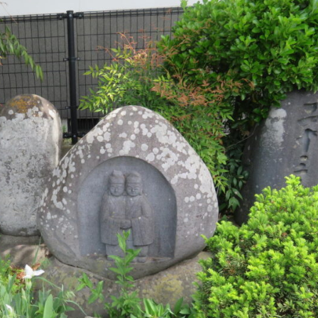
9月
9月
9月
9月
9月
9月
9月
9月
9月
9月
9月
9月
9月
9月
9月
9月
10月
10月
10月
10月
10月
10月
10月
10月
10月
10月
10月
10月
10月
10月
10月
10月
15
13
16
16
14
13
12
12
13
12
0
0
4
2
1
1
15
19
16
13
17
12
13
14
13
11
0
0
7
2
0
1
Posts
Posts
Posts
Posts
Posts
Posts
Posts
Posts
Posts
Posts
Posts
Posts
Posts
Posts
Post
Post
Posts
Posts
Posts
Posts
Posts
Posts
Posts
Posts
Posts
Posts
Posts
Posts
Posts
Posts
Posts
Post