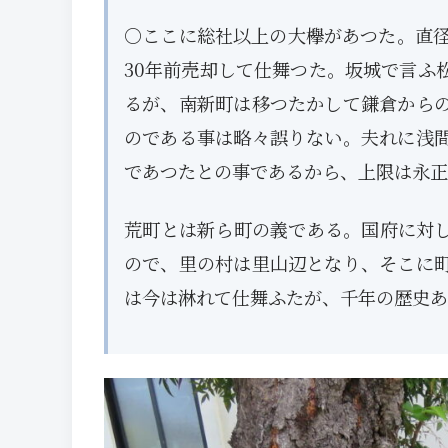
○ここに総社以上の大欅があつた。直径
30年前売却して仕舞つた。坂城で言ふ
るが、南新町は移つたかして鎌倉から
のである事は略々誤りない。夫れに浅
であつたとの事であるから、上限は永正
荒町とは新ら町の義である。国府に対
ので、里の村は里山辺となり、そこに
は今は淋れて仕舞ふたが、千年の歴史あ