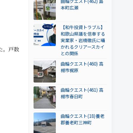
曲輪クエスト(462) 島
本町広瀬
【和牛投資トラブル】
和歌山県議を信奉する
実業家・岩橋徹氏に囁
かれるクリアースカイ
た。戸数
との関係
曲輪クエスト(460) 高
槻市梶原
曲輪クエスト(461) 高
槻市春日町
曲輪クエスト(18)養老
郡養老町三神町