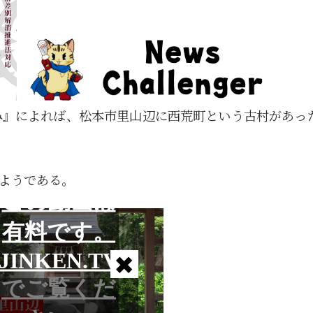
み』によれば、松本市里山辺に西荒町という古村があっ
ようである。