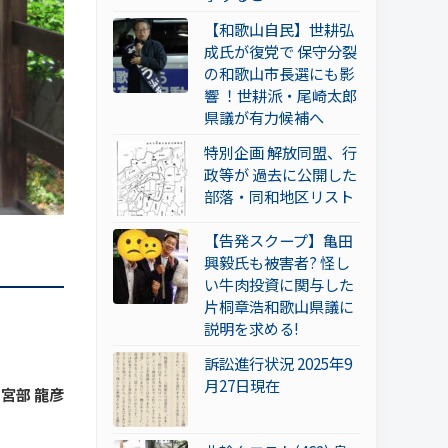
【和歌山自民】世耕弘
成氏が復党で 保守分裂
の和歌山市長選にも影
響 ！世耕派・尾崎太郎
県議が有力候補へ
特別企画 解放同盟、行
政等が 過去に公開した
部落・同和地区リスト
【告発スクープ】亀田
興毅氏も被害者? 怪し
い牛肉投資に関与した
片桐章浩和歌山県議に
説明を求める!
訴訟進行状況 2025年9
月27日現在
 宮部 龍彦