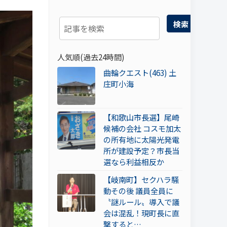
検索
人気順(過去24時間)
曲輪クエスト(463) 土
庄町小海
【和歌山市長選】尾崎
候補の会社 コスモ加太
の所有地に太陽光発電
所が建設予定？市長当
選なら利益相反か
【岐南町】セクハラ騒
動その後 議員全員に
〝謎ルール〟導入で議
会は混乱！現町長に直
撃すると…