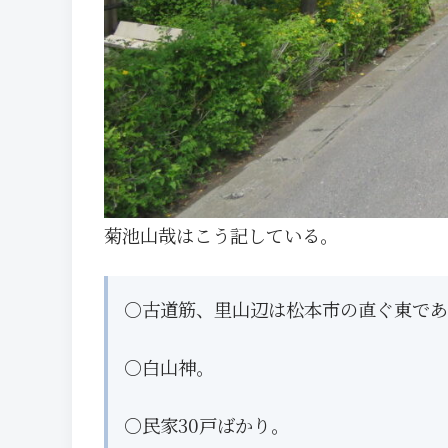
菊池山哉はこう記している。
○古道筋、里山辺は松本市の直ぐ東であ
○白山神。
○民家30戸ばかり。