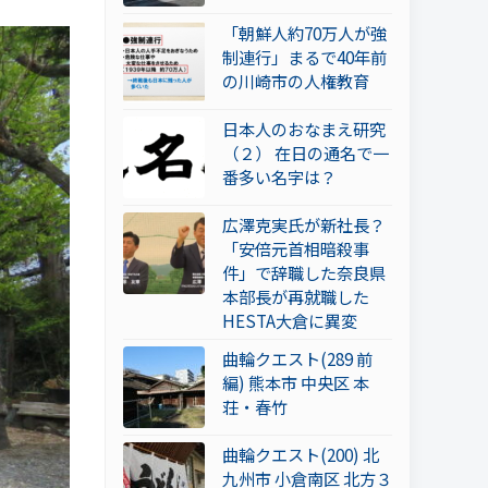
「朝鮮人約70万人が強
制連行」まるで40年前
の川崎市の人権教育
日本人のおなまえ研究
（２） 在日の通名で一
番多い名字は？
広澤克実氏が新社長？
「安倍元首相暗殺事
件」で辞職した奈良県
本部長が再就職した
HESTA大倉に異変
曲輪クエスト(289 前
編) 熊本市 中央区 本
荘・春竹
曲輪クエスト(200) 北
九州市 小倉南区 北方３