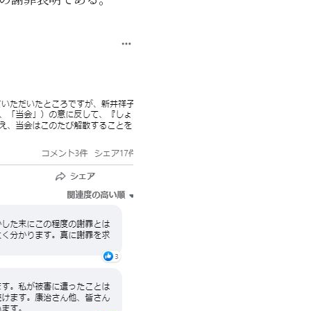
9月
9月
9月
9月
9月
9月
9月
9月
9月
9月
9月
9月
9月
9月
9月
9月
10月
10月
10月
10月
10月
10月
10月
10月
10月
10月
10月
10月
10月
10月
10月
10月
15
13
16
16
14
13
12
12
13
12
0
0
4
2
1
1
15
19
16
13
17
12
13
14
13
11
0
0
7
2
0
1
Posts
Posts
Posts
Posts
Posts
Posts
Posts
Posts
Posts
Posts
Posts
Posts
Posts
Posts
Post
Post
Posts
Posts
Posts
Posts
Posts
Posts
Posts
Posts
Posts
Posts
Posts
Posts
Posts
Posts
Posts
Post