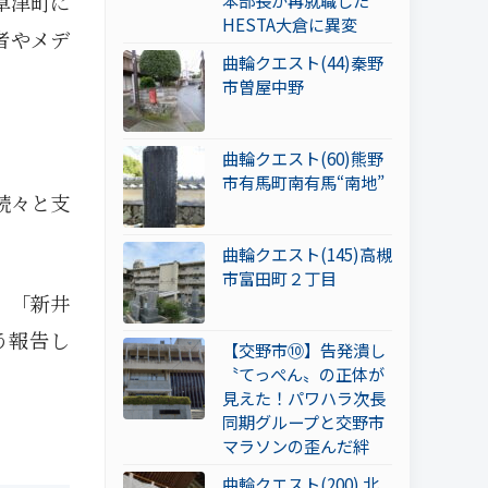
草津町に
本部長が再就職した
HESTA大倉に異変
者やメデ
曲輪クエスト(44)秦野
市曽屋中野
曲輪クエスト(60)熊野
市有馬町南有馬“南地”
続々と支
曲輪クエスト(145)高槻
市富田町２丁目
、「新井
う報告し
【交野市⑩】告発潰し
〝てっぺん〟の正体が
見えた！パワハラ次長
同期グループと交野市
マラソンの歪んだ絆
曲輪クエスト(200) 北