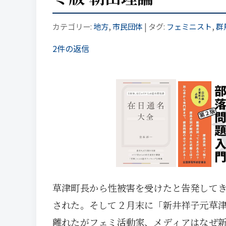
カテゴリー:
地方
,
市民団体
| タグ:
フェミニスト
,
群
2件の返信
草津町長から性被害を受けたと告発して
された。そして２月末に「新井祥子元草
離れたがフェミ活動家、メディアはなぜ