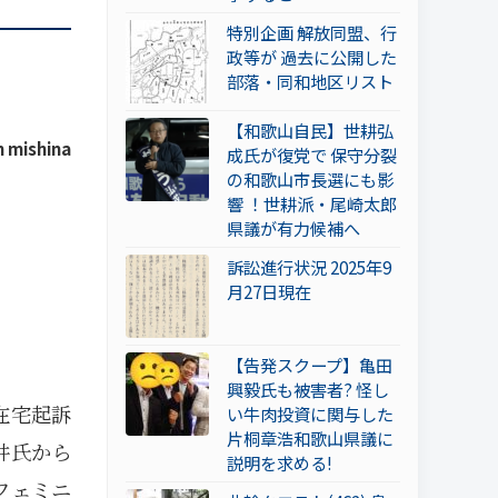
特別企画 解放同盟、行
政等が 過去に公開した
部落・同和地区リスト
【和歌山自民】世耕弘
n mishina
成氏が復党で 保守分裂
の和歌山市長選にも影
響 ！世耕派・尾崎太郎
県議が有力候補へ
訴訟進行状況 2025年9
月27日現在
【告発スクープ】亀田
興毅氏も被害者? 怪し
在宅起訴
い牛肉投資に関与した
片桐章浩和歌山県議に
井氏から
説明を求める!
フェミニ