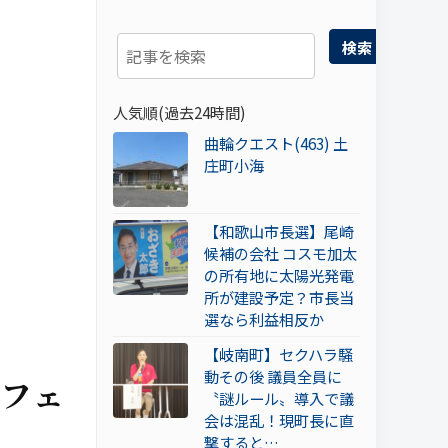
検索
人気順(過去24時間)
曲輪クエスト(463) 土
庄町小海
【和歌山市長選】尾崎
候補の会社 コスモ加太
の所有地に太陽光発電
所が建設予定？市長当
選なら利益相反か
【岐南町】セクハラ騒
動その後 議員全員に
むフェ
〝謎ルール〟導入で議
会は混乱！現町長に直
撃すると…