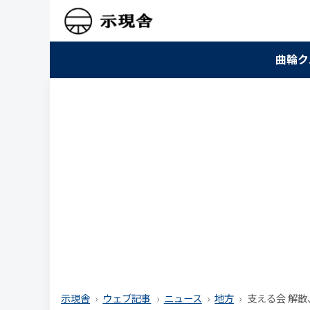
曲輪ク
示現舎
ウェブ記事
ニュース
地方
支える会 解散