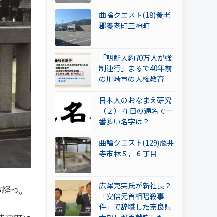
曲輪クエスト(18)養老
郡養老町三神町
「朝鮮人約70万人が強
制連行」まるで40年前
の川崎市の人権教育
日本人のおなまえ研究
（２） 在日の通名で一
番多い名字は？
曲輪クエスト(129)藤井
寺市林５，６丁目
広澤克実氏が新社長？
が経つ。
「安倍元首相暗殺事
件」で辞職した奈良県