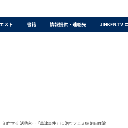
エスト
書籍
情報提供・連絡先
JINKEN.TV
、逃亡する 活動家…「草津事件」に 潜むフェミ版 朝田理論