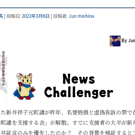
馬
| 投稿日:
2023年3月6日
|
投稿者:
Jun mishina
By Ju
きた新井祥子元町議が昨年、名誉毀損と虚偽告訴の罪で
津町議を支援する会」が解散。すでに支援者の大半が新
新井証言のみを優先したのか？ その背景を検証すると