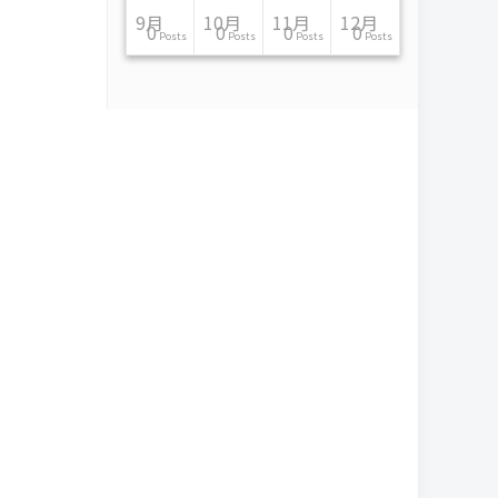
11月
11月
11月
11月
11月
11月
11月
11月
11月
11月
11月
11月
11月
11月
11月
11月
12月
12月
12月
12月
12月
12月
12月
12月
12月
12月
12月
12月
12月
12月
12月
12月
9月
10月
11月
12月
13
16
13
13
13
13
14
13
13
13
4
0
2
6
0
1
12
17
14
11
12
12
13
12
10
9
9
0
0
0
1
1
0
0
0
0
Posts
Posts
Posts
Posts
Posts
Posts
Posts
Posts
Posts
Posts
Posts
Posts
Posts
Posts
Posts
Post
Posts
Posts
Posts
Posts
Posts
Posts
Posts
Posts
Posts
Posts
Posts
Posts
Posts
Posts
Post
Post
Posts
Posts
Posts
Posts