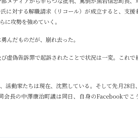
、一部メディアから辛らつな批判、罵倒が黒岩信忠町長、
井氏に対する解職請求（リコール）が成立すると、支援
らに攻勢を強めていく。
は勇んだものだが、崩れ去った。
罪及び虚偽告訴罪で起訴されたことで状況は一変。これで
、活動家たちは現在、沈黙している。そして先月28日
会長の中澤康治町議は同日、自身のFacebookでこ