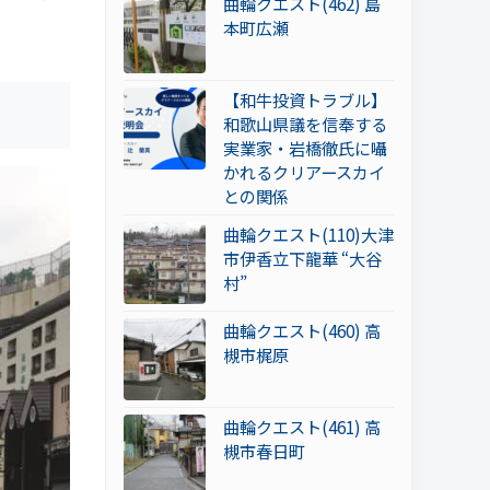
曲輪クエスト(462) 島
本町広瀬
【和牛投資トラブル】
和歌山県議を信奉する
実業家・岩橋徹氏に囁
かれるクリアースカイ
との関係
曲輪クエスト(110)大津
市伊香立下龍華 “大谷
村”
曲輪クエスト(460) 高
槻市梶原
曲輪クエスト(461) 高
槻市春日町